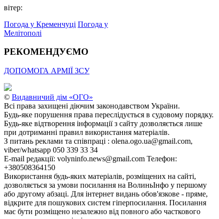
вітер:
Погода у Кременчуці
Погода у
Мелітополі
РЕКОМЕНДУЄМО
ДОПОМОГА АРМІЇ ЗСУ
©
Видавничий дім «ОГО»
Всі права захищені діючим законодавством України.
Будь-яке порушення права переслідується в судовому порядку.
Будь-яке відтворення інформації з сайту дозволяється лише
при дотриманні правил використання матеріалів.
З питань реклами та співпраці : olena.ogo.ua@gmail.com,
viber/whatsapp 050 339 33 34
E-mail редакції: volyninfo.news@gmail.com Телефон:
+380508364150
Використання будь-яких матеріалів, розміщених на сайті,
дозволяється за умови посилання на ВолиньІнфо у першому
або другому абзаці. Для інтернет видань обов'язкове - пряме,
відкрите для пошукових систем гіперпосилання. Посилання
має бути розміщено незалежно від повного або часткового