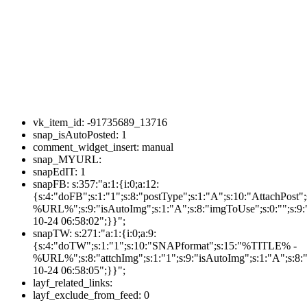
vk_item_id:
-91735689_13716
snap_isAutoPosted:
1
comment_widget_insert:
manual
snap_MYURL:
snapEdIT:
1
snapFB:
s:357:"a:1:{i:0;a:12:
{s:4:"doFB";s:1:"1";s:8:"postType";s:1:"A";s:10:"AttachPos
%URL%";s:9:"isAutoImg";s:1:"A";s:8:"imgToUse";s:0:"";s:9:"
10-24 06:58:02";}}";
snapTW:
s:271:"a:1:{i:0;a:9:
{s:4:"doTW";s:1:"1";s:10:"SNAPformat";s:15:"%TITLE% -
%URL%";s:8:"attchImg";s:1:"1";s:9:"isAutoImg";s:1:"A";s:8:"
10-24 06:58:05";}}";
layf_related_links:
layf_exclude_from_feed:
0