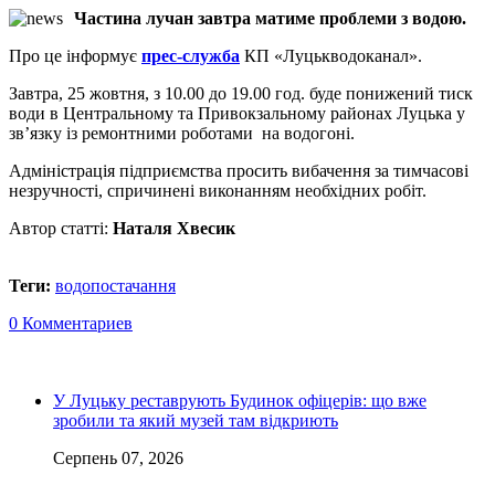
Частина лучан завтра матиме проблеми з водою.
Про це інформує
прес-служба
КП «Луцькводоканал».
Завтра, 25 жовтня, з 10.00 до 19.00 год. буде понижений тиск
води в Центральному та Привокзальному районах Луцька у
зв’язку із ремонтними роботами на водогоні.
Адміністрація підприємства просить вибачення за тимчасові
незручності, спричинені виконанням необхідних робіт.
Автор статті:
Наталя Хвесик
Теги:
водопостачання
0 Комментариев
У Луцьку реставрують Будинок офіцерів: що вже
зробили та який музей там відкриють
Серпень 07, 2026