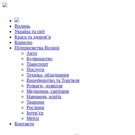
Волинь
Україна та світ
Краса та здоров’я
Корисно
Підприємства Волині
Авто
Будівництво
Транспорт
Послуги
Техніка, обладнання
Виробництво та Торгівля
Розваги, дозвілля
Медицина, санітарія
Навчання, освіта
Тварини
Рослини
Інтер’єр
Меблі
Контакти