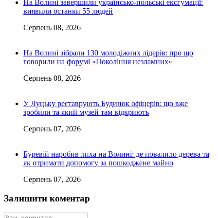
На Волині завершили українсько-польські ексгумації:
виявили останки 55 людей
Серпень 08, 2026
На Волині зібрали 130 молодіжних лідерів: про що
говорили на форумі «Покоління незламних»
Серпень 08, 2026
У Луцьку реставрують Будинок офіцерів: що вже
зробили та який музей там відкриють
Серпень 07, 2026
Буревій наробив лиха на Волині: де повалило дерева та
як отримати допомогу за пошкоджене майно
Серпень 07, 2026
Залишити коментар