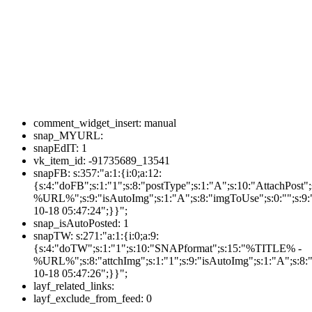
comment_widget_insert:
manual
snap_MYURL:
snapEdIT:
1
vk_item_id:
-91735689_13541
snapFB:
s:357:"a:1:{i:0;a:12:
{s:4:"doFB";s:1:"1";s:8:"postType";s:1:"A";s:10:"AttachPos
%URL%";s:9:"isAutoImg";s:1:"A";s:8:"imgToUse";s:0:"";s:9:"
10-18 05:47:24";}}";
snap_isAutoPosted:
1
snapTW:
s:271:"a:1:{i:0;a:9:
{s:4:"doTW";s:1:"1";s:10:"SNAPformat";s:15:"%TITLE% -
%URL%";s:8:"attchImg";s:1:"1";s:9:"isAutoImg";s:1:"A";s:8:"
10-18 05:47:26";}}";
layf_related_links:
layf_exclude_from_feed:
0