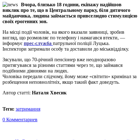
Вчора, близько 18 години, екіпажу надійшов
виклик про те, що в Центральному парку, біля дитячого
майданчика, людина займається привселюдно стимуляцією
своїх ерогенних зон.
На місці події чоловік, на якого вказали заявниці, зробив
вигляд, що розмовляє по телефону і намагався втекти, —
інформує
прес-служба
патрульної поліції Луцька.
Інспектори затримали особу та доставили до міськвідділку.
Зясували, що 70-річний пенсіонер вже неодноразово
притягувався за різними статтями через те, що займався
подібними діяннями на людях.
Чоловіка передали слідчому, йому може «світити» кримінал за
розбещення неповнолітніх, якщо такий факт доведуть.
Автор статті:
Наталя Хвесик
Теги:
затримання
0 Комментариев