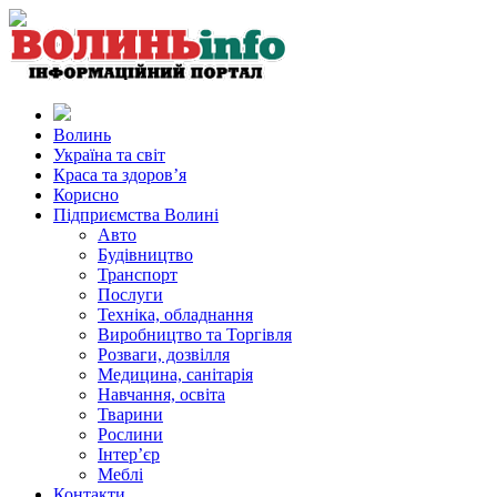
Волинь
Україна та світ
Краса та здоров’я
Корисно
Підприємства Волині
Авто
Будівництво
Транспорт
Послуги
Техніка, обладнання
Виробництво та Торгівля
Розваги, дозвілля
Медицина, санітарія
Навчання, освіта
Тварини
Рослини
Інтер’єр
Меблі
Контакти