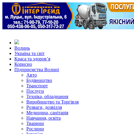
Волинь
Україна та світ
Краса та здоров’я
Корисно
Підприємства Волині
Авто
Будівництво
Транспорт
Послуги
Техніка, обладнання
Виробництво та Торгівля
Розваги, дозвілля
Медицина, санітарія
Навчання, освіта
Тварини
Рослини