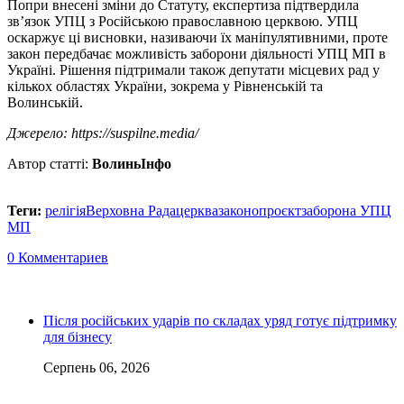
Попри внесені зміни до Статуту, експертиза підтвердила
зв’язок УПЦ з Російською православною церквою. УПЦ
оскаржує ці висновки, називаючи їх маніпулятивними, проте
закон передбачає можливість заборони діяльності УПЦ МП в
Україні. Рішення підтримали також депутати місцевих рад у
кількох областях України, зокрема у Рівненській та
Волинській.
Джерело: https://suspilne.media/
Автор статті:
ВолиньІнфо
Теги:
релігія
Верховна Рада
церква
законопроєкт
заборона УПЦ
МП
0 Комментариев
Після російських ударів по складах уряд готує підтримку
для бізнесу
Серпень 06, 2026