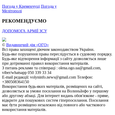
Погода у Кременчуці
Погода у
Мелітополі
РЕКОМЕНДУЄМО
ДОПОМОГА АРМІЇ ЗСУ
©
Видавничий дім «ОГО»
Всі права захищені діючим законодавством України.
Будь-яке порушення права переслідується в судовому порядку.
Будь-яке відтворення інформації з сайту дозволяється лише
при дотриманні правил використання матеріалів.
З питань реклами та співпраці : olena.ogo.ua@gmail.com,
viber/whatsapp 050 339 33 34
E-mail редакції: volyninfo.news@gmail.com Телефон:
+380508364150
Використання будь-яких матеріалів, розміщених на сайті,
дозволяється за умови посилання на ВолиньІнфо у першому
або другому абзаці. Для інтернет видань обов'язкове - пряме,
відкрите для пошукових систем гіперпосилання. Посилання
має бути розміщено незалежно від повного або часткового
використання матеріалів.