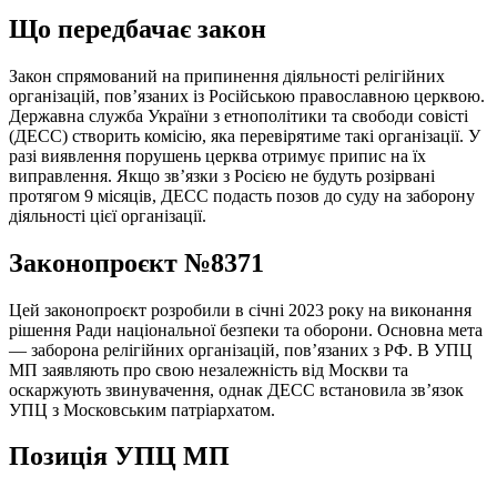
Що передбачає закон
Закон спрямований на припинення діяльності релігійних
організацій, пов’язаних із Російською православною церквою.
Державна служба України з етнополітики та свободи совісті
(ДЕСС) створить комісію, яка перевірятиме такі організації. У
разі виявлення порушень церква отримує припис на їх
виправлення. Якщо зв’язки з Росією не будуть розірвані
протягом 9 місяців, ДЕСС подасть позов до суду на заборону
діяльності цієї організації.
Законопроєкт №8371
Цей законопроєкт розробили в січні 2023 року на виконання
рішення Ради національної безпеки та оборони. Основна мета
— заборона релігійних організацій, пов’язаних з РФ. В УПЦ
МП заявляють про свою незалежність від Москви та
оскаржують звинувачення, однак ДЕСС встановила зв’язок
УПЦ з Московським патріархатом.
Позиція УПЦ МП