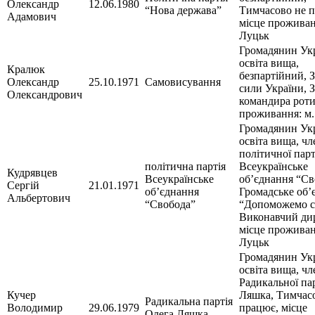
Олександр
12.06.1980
“Нова держава”
Тимчасово не 
Адамович
місце проживан
Луцьк
Громадянин Укр
освіта вища,
Кралюк
безпартійний, 
Олександр
25.10.1971
Самовисування
сили України, 
Олександрович
командира роти
проживання: м.
Громадянин Укр
освіта вища, чл
політичної парт
політична партія
Всеукраїнське
Кудрявцев
Всеукраїнське
об’єднання “Св
Сергій
21.01.1971
об’єднання
Громадське об’
Альбертович
“Свобода”
“Допоможемо с
Виконавчий ди
місце проживан
Луцьк
Громадянин Укр
освіта вища, чл
Радикальної пар
Кучер
Ляшка, Тимчас
Радикальна партія
Володимир
29.06.1979
працює, місце
Олега Ляшка