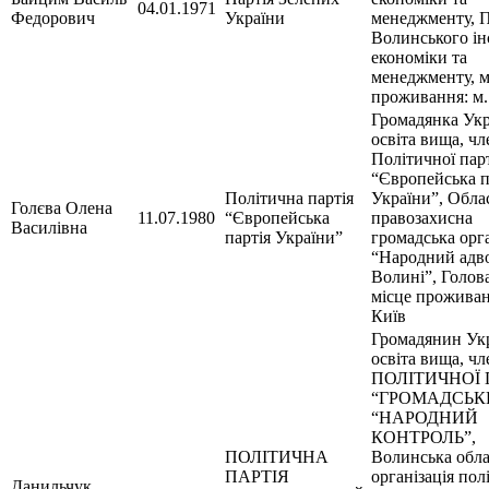
04.01.1971
Федорович
України
менеджменту, 
Волинського ін
економіки та
менеджменту, м
проживання: м.
Громадянка Укр
освіта вища, чл
Політичної парт
“Європейська п
Політична партія
України”, Обла
Голєва Олена
11.07.1980
“Європейська
правозахисна
Василівна
партія України”
громадська орга
“Народний адв
Волині”, Голова
місце проживан
Київ
Громадянин Укр
освіта вища, чл
ПОЛІТИЧНОЇ 
“ГРОМАДСЬК
“НАРОДНИЙ
КОНТРОЛЬ”,
ПОЛІТИЧНА
Волинська обл
ПАРТІЯ
організація пол
Данильчук