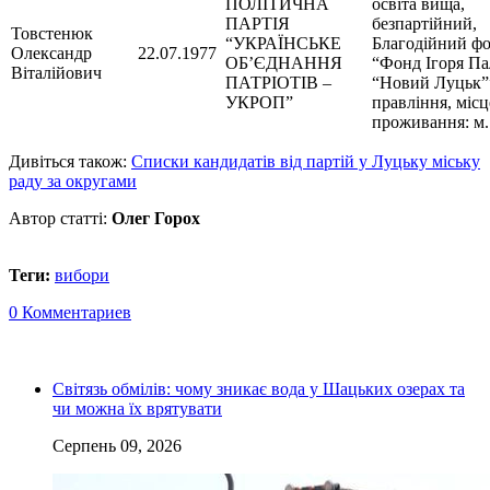
ПОЛІТИЧНА
освіта вища,
ПАРТІЯ
безпартійний,
Товстенюк
“УКРАЇНСЬКЕ
Благодійний ф
Олександр
22.07.1977
ОБ’ЄДНАННЯ
“Фонд Ігоря Па
Віталійович
ПАТРІОТІВ –
“Новий Луцьк””
УКРОП”
правління, місц
проживання: м.
Дивіться також:
Списки кандидатів від партій у Луцьку міську
раду за округами
Автор статті:
Олег Горох
Теги:
вибори
0 Комментариев
Світязь обмілів: чому зникає вода у Шацьких озерах та
чи можна їх врятувати
Серпень 09, 2026