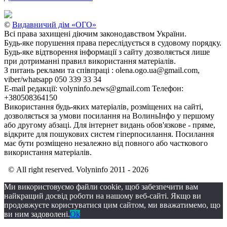
©
Видавничий дім «ОГО»
Всі права захищені діючим законодавством України.
Будь-яке порушення права переслідується в судовому порядку.
Будь-яке відтворення інформації з сайту дозволяється лише
при дотриманні правил використання матеріалів.
З питань реклами та співпраці : olena.ogo.ua@gmail.com,
viber/whatsapp 050 339 33 34
E-mail редакції: volyninfo.news@gmail.com Телефон:
+380508364150
Використання будь-яких матеріалів, розміщених на сайті,
дозволяється за умови посилання на ВолиньІнфо у першому
або другому абзаці. Для інтернет видань обов'язкове - пряме,
відкрите для пошукових систем гіперпосилання. Посилання
має бути розміщено незалежно від повного або часткового
використання матеріалів.
© All right reserved. Volyninfo 2011 - 2026
Ми використовуємо файли cookie, щоб забезпечити вам
найкращий досвід роботи на нашому веб-сайті. Якщо ви
продовжуєте користуватися цим сайтом, ми вважатимемо, що
ви ним задоволені.
Ok