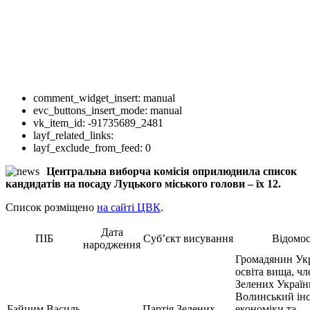
comment_widget_insert:
manual
evc_buttons_insert_mode:
manual
vk_item_id:
-91735689_2481
layf_related_links:
layf_exclude_from_feed:
0
Центральна виборча комісія оприлюднила список
кандидатів на посаду Луцького міського голови – їх 12.
Список розміщено
на сайті ЦВК
.
Дата
ПІБ
Суб’єкт висування
Відомос
народження
Громадянин Укр
освіта вища, чл
Зелених Україн
Волинський ін
Байцим Василь
Партія Зелених
економіки та