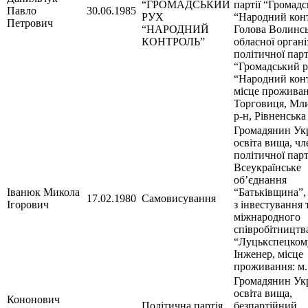
“ГРОМАДСЬКИЙ
партії “Громад
Павло
30.06.1985
РУХ
“Народний конт
Петрович
“НАРОДНИЙ
Голова Волинсь
КОНТРОЛЬ”
обласної органі
політичної парт
“Громадський 
“Народний конт
місце проживан
Торговиця, Мл
р-н, Рівненська
Громадянин Укр
освіта вища, чл
політичної парт
Всеукраїнське
об’єднання
Іванюк Микола
“Батьківщина”,
17.02.1980
Самовисування
Ігорович
з інвестування 
міжнародного
співробітницт
“Луцькспецком
Інженер, місце
проживання: м.
Громадянин Укр
освіта вища,
Кононович
Політична партія
безпартійний,