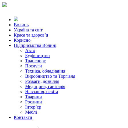
Волинь
Україна та світ
Краса та здоров’я
Корисно
Підприємства Волині
Авто
Будівництво
Транспорт
Послуги
Техніка, обладнання
Виробництво та Торгівля
Розваги, дозвілля
Медицина, санітарія
Навчання, освіта
Тварини
Рослини
Інтер’єр
Меблі
Контакти