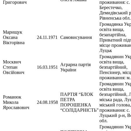
Григорович
проживання: с.
Берестечко,
Демидівський р
Рівненська обл.
Громадянка Укр
освіта вища,
Марищук
безапартійна,
Оксана
24.11.1971
Самовисування
Приватний під
Вікторівна
місце проживан
Луцьк
Громадянин Укр
Москвич
освіта вища,
Аграрна партія
Степан
16.03.1951
безпартійний,
України
Овсійович
Пенсіонер, міс
проживання: м.
Громадянин Укр
освіта вища,
ПАРТІЯ “БЛОК
безпартійний, 
Романюк
ПЕТРА
міська рада, Л
Микола
24.08.1958
ПОРОШЕНКА
міський голова,
Ярославович
“СОЛІДАРНІСТЬ”
проживання: с. 
Луцький р-н, В
обл.
Громадянин Укр