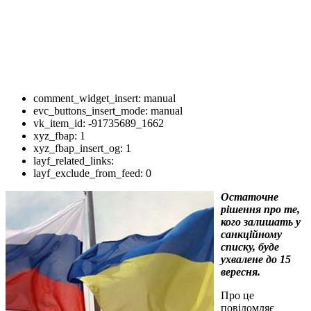
comment_widget_insert:
manual
evc_buttons_insert_mode:
manual
vk_item_id:
-91735689_1662
xyz_fbap:
1
xyz_fbap_insert_og:
1
layf_related_links:
layf_exclude_from_feed:
0
Остаточне
рішення про те,
кого залишать у
санкційному
списку, буде
ухвалене до 15
вересня.
Про це
повідомляє