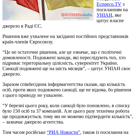
Еспресо.TV
з
посиланням на
УНІАН
, яке
цитує власне
джерело в Раді ЄС.
Рішення вже ухвалене на засіданні постійних представників
країн-членів Євросоюзу.
“Це не остаточне рішення, але це означає, що є політичні
домовленості. Подовжені заходи, які переслідують тих, хто
підриває територіальну цілісність, суверенітет України.
Санкції подовжені ще на шість місяців”, – цитує УНІАН своє
джерело.
Заразом співбесідник інформагентства сказав, що кількість
осіб, проти яких подовжено санкції, ще не відома, бо рішення
з цього приводу не ухвалене.
“У березні цього року, коли санкції було поновлено, в списку
було 150 осіб та 37 компаній. Але цього разу технічна робота
ще продовжується, тому ми не можемо підтвердити кількість”,
– зазначає джерело агентства.
Тим часом російське
“РИА Новости”
, також із посилання на