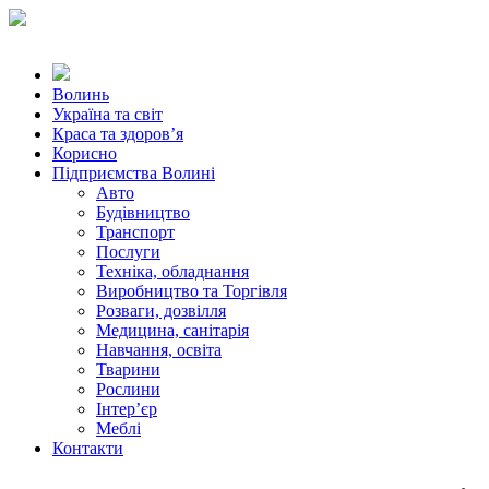
Волинь
Україна та світ
Краса та здоров’я
Корисно
Підприємства Волині
Авто
Будівництво
Транспорт
Послуги
Техніка, обладнання
Виробництво та Торгівля
Розваги, дозвілля
Медицина, санітарія
Навчання, освіта
Тварини
Рослини
Інтер’єр
Меблі
Контакти