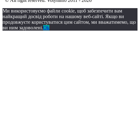
© All right reserved. Volyninfo 2011 - 2026
Ми використовуємо файли cookie, щоб забезпечити вам
найкращий досвід роботи на нашому веб-сайті. Якщо ви
продовжуєте користуватися цим сайтом, ми вважатимемо, що
ви ним задоволені.
Ok