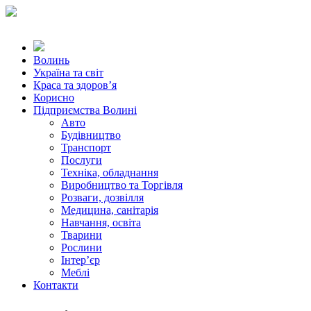
Волинь
Україна та світ
Краса та здоров’я
Корисно
Підприємства Волині
Авто
Будівництво
Транспорт
Послуги
Техніка, обладнання
Виробництво та Торгівля
Розваги, дозвілля
Медицина, санітарія
Навчання, освіта
Тварини
Рослини
Інтер’єр
Меблі
Контакти