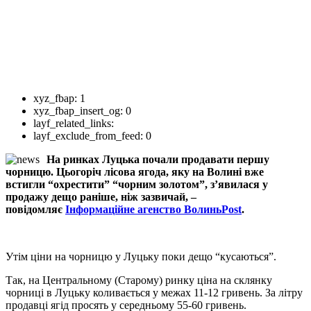
xyz_fbap:
1
xyz_fbap_insert_og:
0
layf_related_links:
layf_exclude_from_feed:
0
На ринках Луцька почали продавати першу
чорницю. Цьогоріч лісова ягода, яку на Волині вже
встигли “охрестити” “чорним золотом”, з’явилася у
продажу дещо раніше, ніж зазвичай, –
повідомляє
Інформаційне агенство ВолиньPost
.
Утім ціни на чорницю у Луцьку поки дещо “кусаються”.
Так, на Центральному (Старому) ринку ціна на склянку
чорниці в Луцьку коливається у межах 11-12 гривень. За літру
продавці ягід просять у середньому 55-60 гривень.