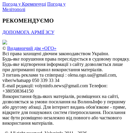
Погода у Кременчуці
Погода у
Мелітополі
РЕКОМЕНДУЄМО
ДОПОМОГА АРМІЇ ЗСУ
©
Видавничий дім «ОГО»
Всі права захищені діючим законодавством України.
Будь-яке порушення права переслідується в судовому порядку.
Будь-яке відтворення інформації з сайту дозволяється лише
при дотриманні правил використання матеріалів.
З питань реклами та співпраці : olena.ogo.ua@gmail.com,
viber/whatsapp 050 339 33 34
E-mail редакції: volyninfo.news@gmail.com Телефон:
+380508364150
Використання будь-яких матеріалів, розміщених на сайті,
дозволяється за умови посилання на ВолиньІнфо у першому
або другому абзаці. Для інтернет видань обов'язкове - пряме,
відкрите для пошукових систем гіперпосилання. Посилання
має бути розміщено незалежно від повного або часткового
використання матеріалів.