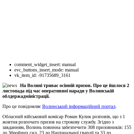
comment_widget_insert:
manual
evc_buttons_insert_mode:
manual
vk_item_id:
-91735689_3161
На Волині триває осінній призов. Про це йшлося 2
листопада під час оперативної наради у Волинській
облдержадміністрації.
Про це повідомляє
Волинський інформаційний портал
.
Обласний військовий комісар Роман Кулик розповів, що з 1
жовтня розпочато призов на строкову службу. Згідно з
завданням, Волинь повинна забезпечити 308 призовників: 155
до Збройних сил, 23 до Національної гвардії та 33 до