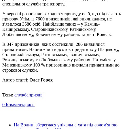
спеціальної служби транспорту.
У вересні розпочали заходи з медогляду осіб, що підлягають
призову. Утім, із 7600 призовників, які викликалися, не
з’явилося 3586 осіб. Найбільше таких – у Камінь-
Каширському, Старовижівському, Ратнівському,
Любешівському, Ковельському районах та місті Ковель.
Із 347 призовників, яких обстежили, 286 виявилися
придатними. Найнижчий відсоток придатних у Шацькому,
Старовижівськоум, Ратнівському, Іваничівському,
Рожищенському та Любомльському районах. Натомість у
Маневицькому 100 % призовників визнали придатними до
строкової служби.
Автор статті:
Олег Горох
Теги:
служба
призив
0 Комментариев
На Волині збереглася унікальна хата під солом'яною