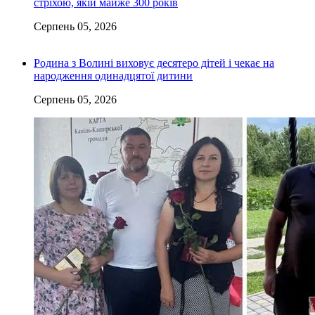
стріхою, якій майже 300 років
Серпень 05, 2026
Родина з Волині виховує десятеро дітей і чекає на
народження одинадцятої дитини
Серпень 05, 2026