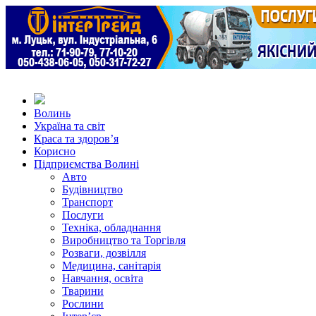
Волинь
Україна та світ
Краса та здоров’я
Корисно
Підприємства Волині
Авто
Будівництво
Транспорт
Послуги
Техніка, обладнання
Виробництво та Торгівля
Розваги, дозвілля
Медицина, санітарія
Навчання, освіта
Тварини
Рослини