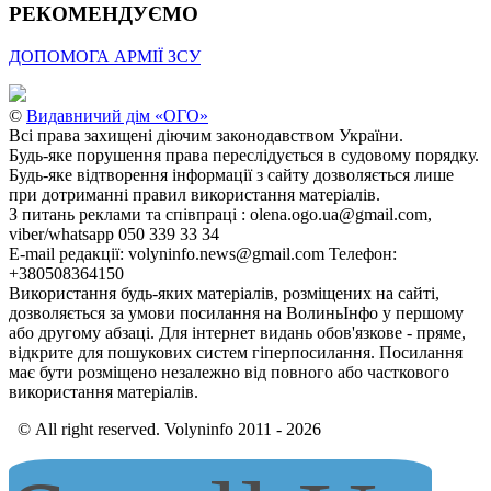
РЕКОМЕНДУЄМО
ДОПОМОГА АРМІЇ ЗСУ
©
Видавничий дім «ОГО»
Всі права захищені діючим законодавством України.
Будь-яке порушення права переслідується в судовому порядку.
Будь-яке відтворення інформації з сайту дозволяється лише
при дотриманні правил використання матеріалів.
З питань реклами та співпраці : olena.ogo.ua@gmail.com,
viber/whatsapp 050 339 33 34
E-mail редакції: volyninfo.news@gmail.com Телефон:
+380508364150
Використання будь-яких матеріалів, розміщених на сайті,
дозволяється за умови посилання на ВолиньІнфо у першому
або другому абзаці. Для інтернет видань обов'язкове - пряме,
відкрите для пошукових систем гіперпосилання. Посилання
має бути розміщено незалежно від повного або часткового
використання матеріалів.
© All right reserved. Volyninfo 2011 - 2026