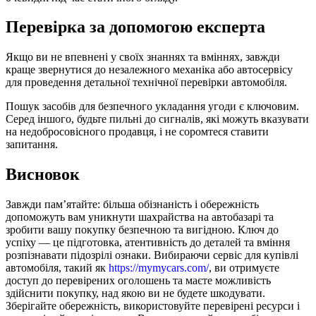
Перевірка за допомогою експерта
Якщо ви не впевнені у своїх знаннях та вміннях, завжди
краще звернутися до незалежного механіка або автосервісу
для проведення детальної технічної перевірки автомобіля.
Пошук засобів для безпечного укладання угоди є ключовим.
Серед іншого, будьте пильні до сигналів, які можуть вказувати
на недобросовісного продавця, і не соромтеся ставити
запитання.
Висновок
Завжди пам’ятайте: більша обізнаність і обережність
допоможуть вам уникнути шахрайства на автобазарі та
зробити вашу покупку безпечною та вигідною. Ключ до
успіху — це підготовка, атентивність до деталей та вміння
розпізнавати підозрілі ознаки. Вибираючи сервіс для купівлі
автомобіля, такий як
https://mymycars.com/
, ви отримуєте
доступ до перевірених оголошень та маєте можливість
здійснити покупку, над якою ви не будете шкодувати.
Зберігайте обережність, використовуйте перевірені ресурси і