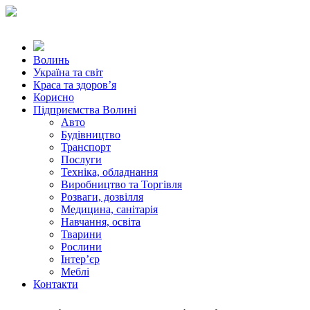
Волинь
Україна та світ
Краса та здоров’я
Корисно
Підприємства Волині
Авто
Будівництво
Транспорт
Послуги
Техніка, обладнання
Виробництво та Торгівля
Розваги, дозвілля
Медицина, санітарія
Навчання, освіта
Тварини
Рослини
Інтер’єр
Меблі
Контакти