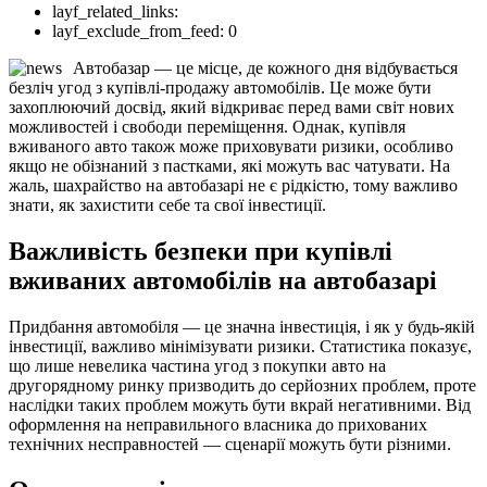
layf_related_links:
layf_exclude_from_feed:
0
Автобазар — це місце, де кожного дня відбувається
безліч угод з купівлі-продажу автомобілів. Це може бути
захоплюючий досвід, який відкриває перед вами світ нових
можливостей і свободи переміщення. Однак, купівля
вживаного авто також може приховувати ризики, особливо
якщо не обізнаний з пастками, які можуть вас чатувати. На
жаль, шахрайство на автобазарі не є рідкістю, тому важливо
знати, як захистити себе та свої інвестиції.
Важливість безпеки при купівлі
вживаних автомобілів на автобазарі
Придбання автомобіля — це значна інвестиція, і як у будь-якій
інвестиції, важливо мінімізувати ризики. Статистика показує,
що лише невелика частина угод з покупки авто на
другорядному ринку призводить до серйозних проблем, проте
наслідки таких проблем можуть бути вкрай негативними. Від
оформлення на неправильного власника до прихованих
технічних несправностей — сценарії можуть бути різними.