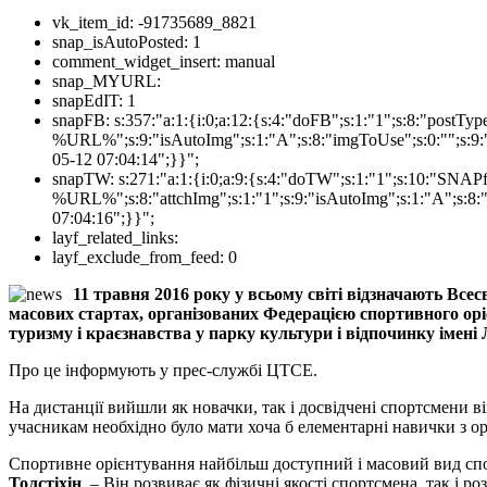
vk_item_id:
-91735689_8821
snap_isAutoPosted:
1
comment_widget_insert:
manual
snap_MYURL:
snapEdIT:
1
snapFB:
s:357:"a:1:{i:0;a:12:{s:4:"doFB";s:1:"1";s:8:"postT
%URL%";s:9:"isAutoImg";s:1:"A";s:8:"imgToUse";s:0:"";s:9:"
05-12 07:04:14";}}";
snapTW:
s:271:"a:1:{i:0;a:9:{s:4:"doTW";s:1:"1";s:10:"SNA
%URL%";s:8:"attchImg";s:1:"1";s:9:"isAutoImg";s:1:"A";s:8:"
07:04:16";}}";
layf_related_links:
layf_exclude_from_feed:
0
11 травня 2016 року у всьому світі відзначають Всес
масових стартах, організованих Федерацією спортивного ор
туризму і краєзнавства у парку культури і відпочинку імені 
Про це інформують у прес-службі ЦТСЕ.
На дистанції вийшли як новачки, так і досвідчені спортсмени вік
учасникам необхідно було мати хоча б елементарні навички з ор
Спортивне орієнтування найбільш доступний і масовий вид спор
Толстіхін
. – Він розвиває як фізичні якості спортсмена, так і