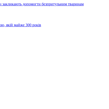
ян закликають допомогти безпритульним тваринам
ою, якій майже 300 років