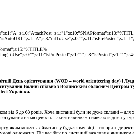
ype";s:1:"A";s:10:"AttachPost";s:1:"1";s:10:"SNAPformat";s:13:"%TI
isAutoURL";s:1:"A";s:8:"urlToUse";s:0:"";s:11:"isPrePosted";s:1:"1
Pformat";s:15:"%TITLE% -
imgToUse";s:0:"";s:11:"isPrePosted";s:1:"1";s:8:"isPosted";s:1:"1";
вітній День орієнтування (WOD – world orienteering day) і Лу
ієнтування Волині спільно з Волинським обласним Центром ту
Лесі Українки.
ом від 6 до 63 років. Хоча дистанції були не дуже складні – для х
ієнтування на місцевості. Таким навичкам і навчають дітей у ту
ту, яким можуть займатись у будь-якому віці – говорить директ
 розумові одночасно. Під час бігу по дистанції важливим чинником