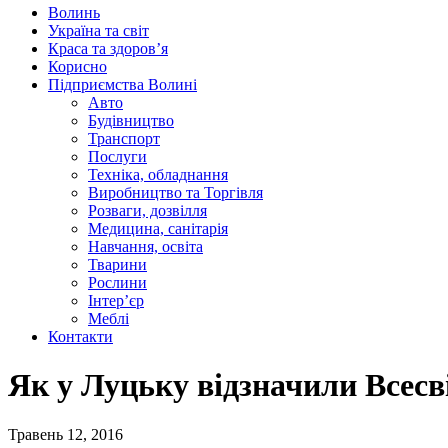
Волинь
Україна та світ
Краса та здоров’я
Корисно
Підприємства Волині
Авто
Будівництво
Транспорт
Послуги
Техніка, обладнання
Виробництво та Торгівля
Розваги, дозвілля
Медицина, санітарія
Навчання, освіта
Тварини
Рослини
Інтер’єр
Меблі
Контакти
Як у Луцьку відзначили Всесв
Травень 12, 2016