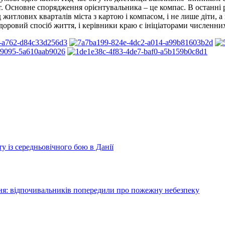
. Основне спорядження орієнтувальника – це компас. В останні 
житлових кварталів міста з картою і компасом, і не лише діти, а
оровий спосіб життя, і керівники краю є ініціаторами численних 
у із середньовічного бою в Данії
я: відпочивальників попередили про пожежну небезпеку