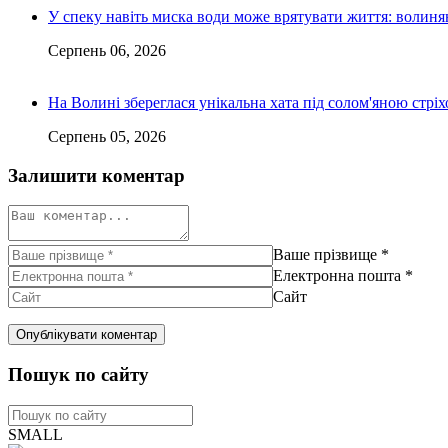
У спеку навіть миска води може врятувати життя: волин
Серпень 06, 2026
На Волині збереглася унікальна хата під солом'яною стріх
Серпень 05, 2026
Залишити коментар
Ваше прізвище
*
Електронна пошта
*
Сайт
Пошук по сайту
SMALL