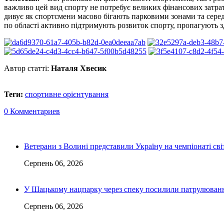
важливо цей вид спорту не потребує великих фінансових затрат
дивує як спортсмени масово бігають парковими зонами та серед 
по області активно підтримують розвиток спорту, пропагують зд
Автор статті:
Наталя Хвесик
Теги:
спортивне орієнтування
0 Комментариев
Ветерани з Волині представили Україну на чемпіонаті світ
Серпень 06, 2026
У Шацькому нацпарку через спеку посилили патрулюванн
Серпень 06, 2026