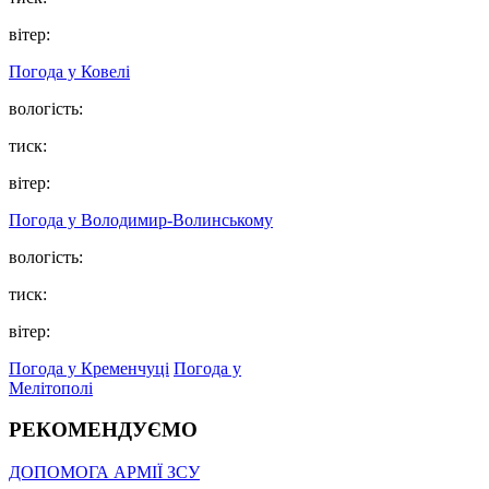
вітер:
Погода у Ковелі
вологість:
тиск:
вітер:
Погода у Володимир-Волинському
вологість:
тиск:
вітер:
Погода у Кременчуці
Погода у
Мелітополі
РЕКОМЕНДУЄМО
ДОПОМОГА АРМІЇ ЗСУ