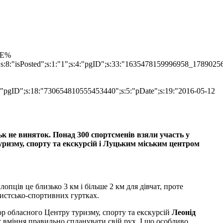
TLE%
";s:8:"isPosted";s:1:"1";s:4:"pgID";s:33:"1635478159996958_1789025
s:4:"pgID";s:18:"730654810555453440";s:5:"pDate";s:19:"2016-05-12
цьк не виняток. Понад 300 спортсменів взяли участь у
ризму, спорту та екскурсій і Луцьким міським центром
лопців це близько 3 км і більше 2 км для дівчат, проте
ристсько-спортивних гуртках.
ор обласного Центру туризму, спорту та екскурсій
Леонід
 є вміння правильно спланувати свій рух. І що особливо