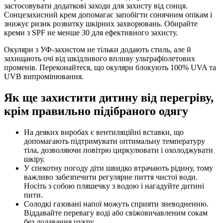
застосовувати додаткові заходи для захисту від сонця.
Сонцезахисний крем допомагає запобігти сонячним опікам і
знижує ризик розвитку шкірних захворювань. Обирайте
креми з SPF не менше 30 для ефективного захисту.
Окуляри з УФ-захистом не тільки додають стиль, але й
захищають очі від шкідливого впливу ультрафіолетових
променів. Переконайтеся, що окуляри блокують 100% UVA та
UVB випромінювання.
Як ще захистити дитину від перегріву,
крім правильно підібраного одягу
На деяких виробах є вентиляційні вставки, що
допомагають підтримувати оптимальну температуру
тіла, дозволяючи повітрю циркулювати і охолоджувати
шкіру.
У спекотну погоду діти швидко втрачають рідину, тому
важливо забезпечити регулярне пиття чистої води.
Носіть з собою пляшечку з водою і нагадуйте дитині
пити.
Солодкі газовані напої можуть сприяти зневодненню.
Віддавайте перевагу воді або свіжовичавленим сокам
без додавання цукру.