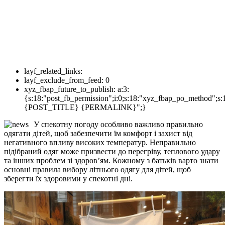
layf_related_links:
layf_exclude_from_feed:
0
xyz_fbap_future_to_publish:
a:3:
{s:18:"post_fb_permission";i:0;s:18:"xyz_fbap_po_method";s:
{POST_TITLE} {PERMALINK}";}
У спекотну погоду особливо важливо правильно
одягати дітей, щоб забезпечити їм комфорт і захист від
негативного впливу високих температур. Неправильно
підібраний одяг може призвести до перегріву, теплового удару
та інших проблем зі здоров’ям. Кожному з батьків варто знати
основні правила вибору літнього одягу для дітей, щоб
зберегти їх здоровими у спекотні дні.