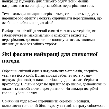
найкраще підходять для літнього одягу, вони менше
нагріваються на сонці, що запобігає перегріванню тіла.
Темні кольори швидше нагріваються, створюють відчуття
парникового ефекту і можуть спричиняти перегрівання, що
особливо небезпечно для дітей.
Вибираючи літній дитячий одяг зі світлих матеріалів, ви
забезпечуєте їм максимальний комфорт і захист від
перегрівання, дозволяючи насолоджуватися активними
літніми днями без зайвих турбот.
Які фасони найкращі для спекотної
погоди
Обравши світлий одяг з натуральних матеріалів, зверніть
увагу на його крій. Вільні моделі забезпечують кращу
циркуляцію повітря навколо тіла, що допомагає зберігати
прохолоду. Вільний одяг не прилипає до шкіри, дозволяючи їй
дихати та запобігаючи перегріванню. Чи завжди потрібні
головні убори влітку
Сонячний удар може спричинити серйозні наслідки,
включаючи головний біль, нудоту та навіть втрату свідомості,