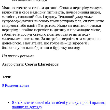
Уважно стежте за станом дитини. Ознаки перегріву можуть
включати в себе надмірну пітливість, почервоніння шкіри,
млявість, головний біль і нудоту. Тепловий удар може
супроводжуватися високою температурою тіла, сплутаністю
свідомості або навіть її втратою. Якщо ви помітили ознаки
перегріву, негайно перемістіть дитину в прохолодне місце,
забезпечте доступ свіжого повітря і дайте пити воду
маленькими ковтками. За потреби зверніться за медичною
допомогою. Пам’ятайте, що головне – це здоров’я і
благополуччя вашої дитини в будь-яку погоду.
На правах реклами
Автор статті:
Сергій Шагоферов
Теги:
0 Комментариев
Як захистити овочі від загибелі у спеку: прості правила
поливу та догляду