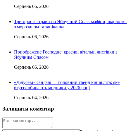
Серпень 06, 2026
Три прості страви на Яблучний Спас: мафіни, шарлотка
з морозивом та запіканка
Серпень 06, 2026
Приображенє Господнє: красиві вітальні листівки з
Ябучним Спасом
Серпень 06, 2026
«Дідусеві» сандалі — головний тренд кінця літа: яке
взуття обирають модники у 2026 році
Серпень 04, 2026
Залишити коментар