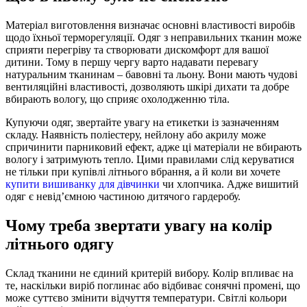
Матеріал виготовлення визначає основні властивості виробів
щодо їхньої терморегуляції. Одяг з неправильних тканин може
сприяти перегріву та створювати дискомфорт для вашої
дитини. Тому в першу чергу варто надавати перевагу
натуральним тканинам – бавовні та льону. Вони мають чудові
вентиляційні властивості, дозволяють шкірі дихати та добре
вбирають вологу, що сприяє охолодженню тіла.
Купуючи одяг, звертайте увагу на етикетки із зазначенням
складу. Наявність поліестеру, нейлону або акрилу може
спричинити парниковий ефект, адже ці матеріали не вбирають
вологу і затримують тепло. Цими правилами слід керуватися
не тільки при купівлі літнього вбрання, а й коли ви хочете
купити вишиванку для дівчинки
чи хлопчика. Адже вишитий
одяг є невід’ємною частиною дитячого гардеробу.
Чому треба звертати увагу на колір
літнього одягу
Склад тканини не єдиний критерій вибору. Колір впливає на
те, наскільки виріб поглинає або відбиває сонячні промені, що
може суттєво змінити відчуття температури. Світлі кольори