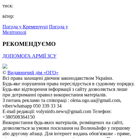
тиск:
вітер:
Погода у Кременчуці
Погода у
Мелітополі
РЕКОМЕНДУЄМО
ДОПОМОГА АРМІЇ ЗСУ
©
Видавничий дім «ОГО»
Всі права захищені діючим законодавством України.
Будь-яке порушення права переслідується в судовому порядку.
Будь-яке відтворення інформації з сайту дозволяється лише
при дотриманні правил використання матеріалів.
З питань реклами та співпраці : olena.ogo.ua@gmail.com,
viber/whatsapp 050 339 33 34
E-mail редакції: volyninfo.news@gmail.com Телефон:
+380508364150
Використання будь-яких матеріалів, розміщених на сайті,
дозволяється за умови посилання на ВолиньІнфо у першому
або другому абзаці. Для інтернет видань обов'язкове - пряме,