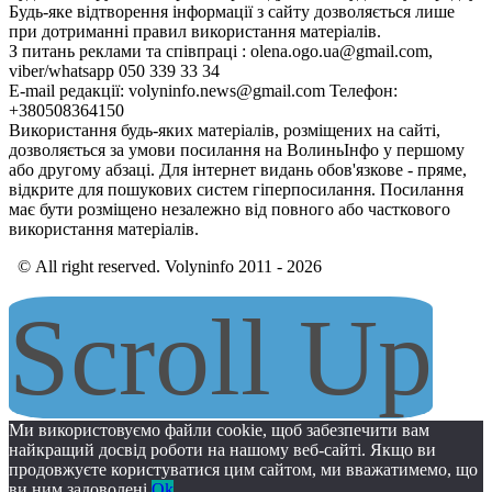
Будь-яке відтворення інформації з сайту дозволяється лише
при дотриманні правил використання матеріалів.
З питань реклами та співпраці : olena.ogo.ua@gmail.com,
viber/whatsapp 050 339 33 34
E-mail редакції: volyninfo.news@gmail.com Телефон:
+380508364150
Використання будь-яких матеріалів, розміщених на сайті,
дозволяється за умови посилання на ВолиньІнфо у першому
або другому абзаці. Для інтернет видань обов'язкове - пряме,
відкрите для пошукових систем гіперпосилання. Посилання
має бути розміщено незалежно від повного або часткового
використання матеріалів.
© All right reserved. Volyninfo 2011 - 2026
Scroll Up
Ми використовуємо файли cookie, щоб забезпечити вам
найкращий досвід роботи на нашому веб-сайті. Якщо ви
продовжуєте користуватися цим сайтом, ми вважатимемо, що
ви ним задоволені.
Ok