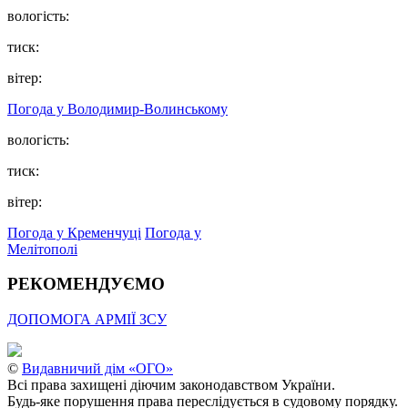
вологість:
тиск:
вітер:
Погода у Володимир-Волинському
вологість:
тиск:
вітер:
Погода у Кременчуці
Погода у
Мелітополі
РЕКОМЕНДУЄМО
ДОПОМОГА АРМІЇ ЗСУ
©
Видавничий дім «ОГО»
Всі права захищені діючим законодавством України.
Будь-яке порушення права переслідується в судовому порядку.