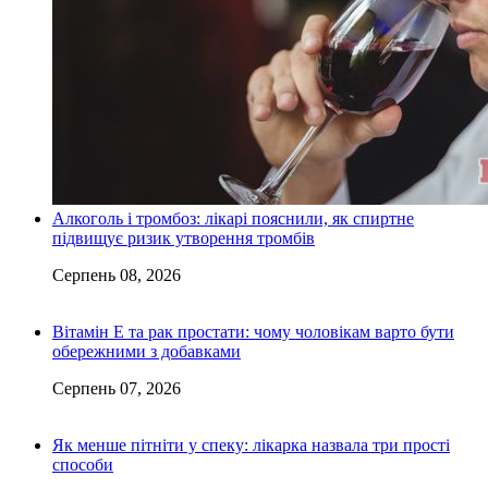
Алкоголь і тромбоз: лікарі пояснили, як спиртне
підвищує ризик утворення тромбів
Серпень 08, 2026
Вітамін Е та рак простати: чому чоловікам варто бути
обережними з добавками
Серпень 07, 2026
Як менше пітніти у спеку: лікарка назвала три прості
способи