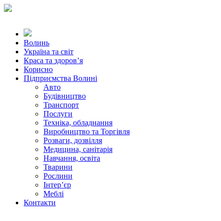
Волинь
Україна та світ
Краса та здоров’я
Корисно
Підприємства Волині
Авто
Будівництво
Транспорт
Послуги
Техніка, обладнання
Виробництво та Торгівля
Розваги, дозвілля
Медицина, санітарія
Навчання, освіта
Тварини
Рослини
Інтер’єр
Меблі
Контакти