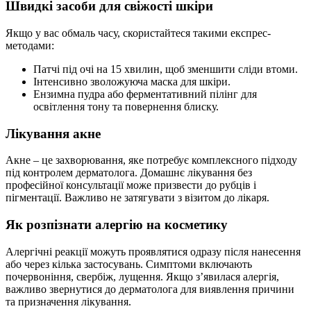
Швидкі засоби для свіжості шкіри
Якщо у вас обмаль часу, скористайтеся такими експрес-
методами:
Патчі під очі на 15 хвилин, щоб зменшити сліди втоми.
Інтенсивно зволожуюча маска для шкіри.
Ензимна пудра або ферментативний пілінг для
освітлення тону та повернення блиску.
Лікування акне
Акне – це захворювання, яке потребує комплексного підходу
під контролем дерматолога. Домашнє лікування без
професійної консультації може призвести до рубців і
пігментації. Важливо не затягувати з візитом до лікаря.
Як розпізнати алергію на косметику
Алергічні реакції можуть проявлятися одразу після нанесення
або через кілька застосувань. Симптоми включають
почервоніння, свербіж, лущення. Якщо з’явилася алергія,
важливо звернутися до дерматолога для виявлення причини
та призначення лікування.