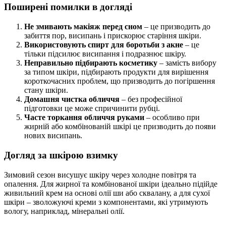
Поширені помилки в догляді
Не змивають макіяж перед сном
– це призводить до
забиття пор, висипань і прискорює старіння шкіри.
Використовують спирт для боротьби з акне
– це
тільки підсилює висипання і подразнює шкіру.
Неправильно підбирають косметику
– замість вибору
за типом шкіри, підбирають продукти для вирішення
короткочасних проблем, що призводить до погіршення
стану шкіри.
Домашня чистка обличчя
– без професійної
підготовки це може спричинити рубці.
Часте торкання обличчя руками
– особливо при
жирній або комбінованій шкірі це призводить до появи
нових висипань.
Догляд за шкірою взимку
Зимовий сезон висушує шкіру через холодне повітря та
опалення. Для жирної та комбінованої шкіри ідеально підійде
живильний крем на основі олії ши або сквалану, а для сухої
шкіри – зволожуючі креми з компонентами, які утримують
вологу, наприклад, мінеральні олії.