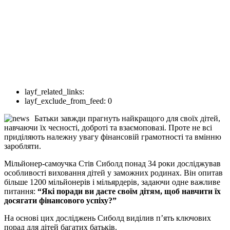
layf_related_links:
layf_exclude_from_feed:
0
Батьки завжди прагнуть найкращого для своїх дітей,
навчаючи їх чесності, доброті та взаємоповазі. Проте не всі
приділяють належну увагу фінансовій грамотності та вмінню
заробляти.
Мільйонер-самоучка Стів Сиболд понад 34 роки досліджував
особливості виховання дітей у заможних родинах. Він опитав
більше 1200 мільйонерів і мільярдерів, задаючи одне важливе
питання:
“Які поради ви даєте своїм дітям, щоб навчити їх
досягати фінансового успіху?”
На основі цих досліджень Сиболд виділив п’ять ключових
порад для дітей багатих батьків.