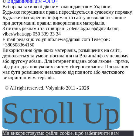
©
Видавничий дім «ОГО»
Всі права захищені діючим законодавством України.
Будь-яке порушення права переслідується в судовому порядку.
Будь-яке відтворення інформації з сайту дозволяється лише
при дотриманні правил використання матеріалів.
З питань реклами та співпраці : olena.ogo.ua@gmail.com,
viber/whatsapp 050 339 33 34
E-mail редакції: volyninfo.news@gmail.com Телефон:
+380508364150
Використання будь-яких матеріалів, розміщених на сайті,
дозволяється за умови посилання на ВолиньІнфо у першому
або другому абзаці. Для інтернет видань обов'язкове - пряме,
відкрите для пошукових систем гіперпосилання. Посилання
має бути розміщено незалежно від повного або часткового
використання матеріалів.
© All right reserved. Volyninfo 2011 - 2026
Scroll Up
Ми використовуємо файли cookie, щоб забезпечити вам