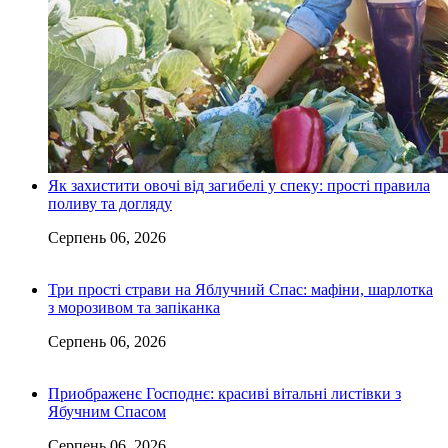
Як захистити овочі від загибелі у спеку: прості правила
поливу та догляду
Серпень 06, 2026
Три прості страви на Яблучний Спас: мафіни, шарлотка
з морозивом та запіканка
Серпень 06, 2026
Приображенє Господнє: красиві вітальні листівки з
Ябучним Спасом
Серпень 06, 2026