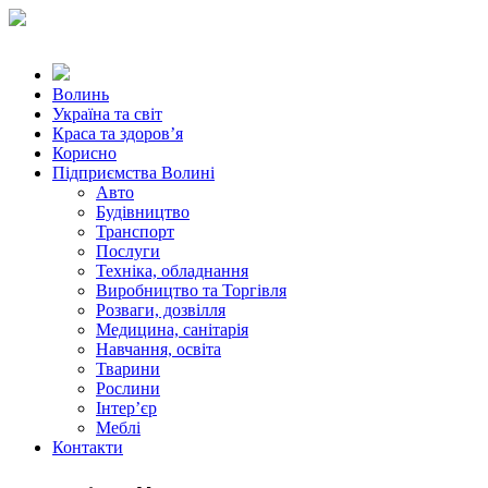
Волинь
Україна та світ
Краса та здоров’я
Корисно
Підприємства Волині
Авто
Будівництво
Транспорт
Послуги
Техніка, обладнання
Виробництво та Торгівля
Розваги, дозвілля
Медицина, санітарія
Навчання, освіта
Тварини
Рослини
Інтер’єр
Меблі
Контакти