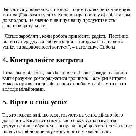
Займатися улюбленою справою – один із ключових чинників
мотивації досягати успіху. Коли ви працюєте у сфері, яка вам
до вподоби, це значно підвищує вашу продуктивність і
фінансові результати.
“Легше заробляти, коли робота приносить радість. Постійне
відчуття передчуття робочого дня – запорука фінансового
успіху та задоволеності життям”, – наголошує Сиболд.
4. Контролюйте витрати
Незалежно від того, наскільки великі ваші доходи, важливо
вміти розумно розпоряджатися грошима. Надмірні витрати
можуть призвести до фінансових проблем навіть у тих, хто
володіє мільйонами.
5. Вірте в свій успіх
Ті, хто переконані, що заслуговують на успіх, дійсно його
досягають. Багато хто помилково вважає, що багатство
доступне лише обраним. Насправді, щоб досягти поставлених
цілей, потрібно в першу чергу вірити у власні сили.