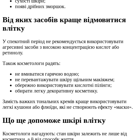
сухості шкіри;
появі дрібних зморшок.
Від яких засобів краще відмовитися
влітку
У спекотний період не рекомендується використовувати
агресивні засоби з високою концентрацією кислот або
ретинолу.
Також косметологи радять:
не вмиватися гарячою водою;
не перевантажувати шкіру щільним макіяжем;
обережно використовувати кислотні пілінги;
обирати легку декоративну косметику.
Замість важких тональних кремів краще використовувати
легкі кушони або флюїди, які не створюють ефекту «маски».
Що ще допоможе шкірі влітку
Косметологи нагадують: стан шкіри залежить не лише від
косметики, а й від способу життя.