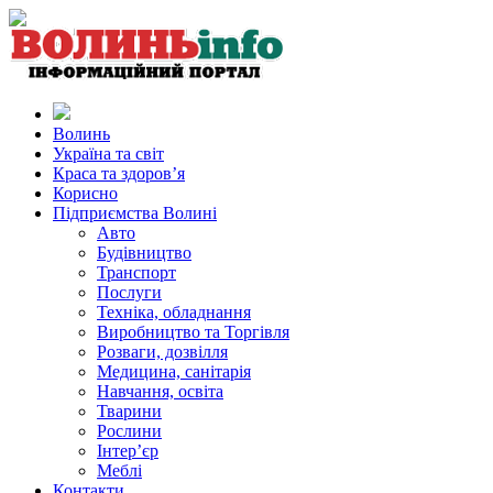
Волинь
Україна та світ
Краса та здоров’я
Корисно
Підприємства Волині
Авто
Будівництво
Транспорт
Послуги
Техніка, обладнання
Виробництво та Торгівля
Розваги, дозвілля
Медицина, санітарія
Навчання, освіта
Тварини
Рослини
Інтер’єр
Меблі
Контакти