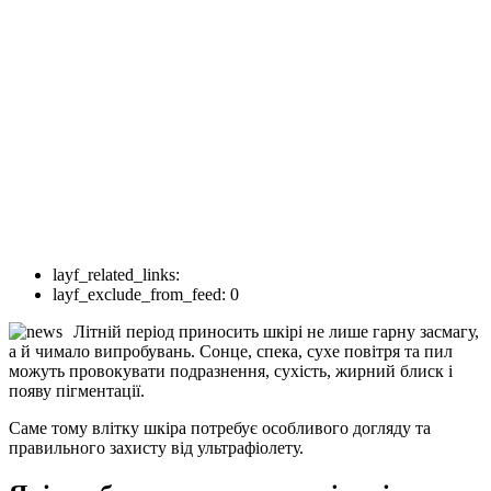
layf_related_links:
layf_exclude_from_feed:
0
Літній період приносить шкірі не лише гарну засмагу,
а й чимало випробувань. Сонце, спека, сухе повітря та пил
можуть провокувати подразнення, сухість, жирний блиск і
появу пігментації.
Саме тому влітку шкіра потребує особливого догляду та
правильного захисту від ультрафіолету.