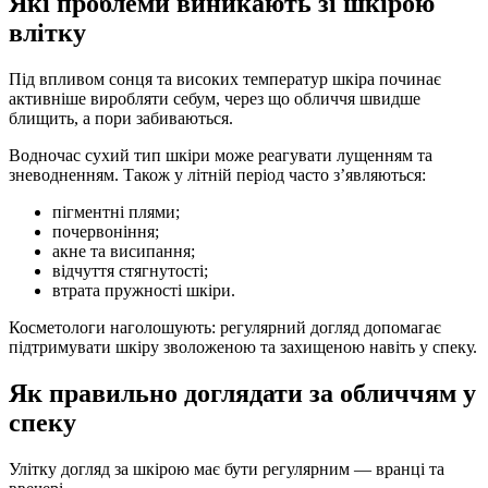
Які проблеми виникають зі шкірою
влітку
Під впливом сонця та високих температур шкіра починає
активніше виробляти себум, через що обличчя швидше
блищить, а пори забиваються.
Водночас сухий тип шкіри може реагувати лущенням та
зневодненням. Також у літній період часто з’являються:
пігментні плями;
почервоніння;
акне та висипання;
відчуття стягнутості;
втрата пружності шкіри.
Косметологи наголошують: регулярний догляд допомагає
підтримувати шкіру зволоженою та захищеною навіть у спеку.
Як правильно доглядати за обличчям у
спеку
Улітку догляд за шкірою має бути регулярним — вранці та