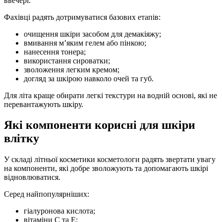
ввечері.
Фахівці радять дотримуватися базових етапів:
очищення шкіри засобом для демакіяжу;
вмивання м’яким гелем або пінкою;
нанесення тонера;
використання сироватки;
зволоження легким кремом;
догляд за шкірою навколо очей та губ.
Для літа краще обирати легкі текстури на водній основі, які не
перевантажують шкіру.
Які компоненти корисні для шкіри
влітку
У складі літньої косметики косметологи радять звертати увагу
на компоненти, які добре зволожують та допомагають шкірі
відновлюватися.
Серед найпопулярніших:
гіалуронова кислота;
вітаміни С та Е;