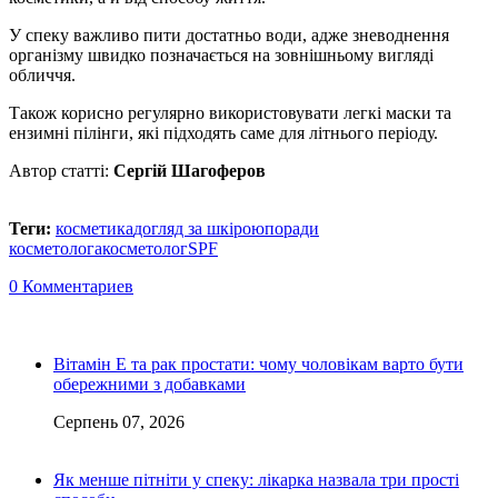
У спеку важливо пити достатньо води, адже зневоднення
організму швидко позначається на зовнішньому вигляді
обличчя.
Також корисно регулярно використовувати легкі маски та
ензимні пілінги, які підходять саме для літнього періоду.
Автор статті:
Сергій Шагоферов
Теги:
косметика
догляд за шкірою
поради
косметолога
косметолог
SPF
0 Комментариев
Вітамін Е та рак простати: чому чоловікам варто бути
обережними з добавками
Серпень 07, 2026
Як менше пітніти у спеку: лікарка назвала три прості