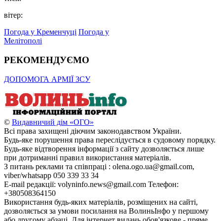
вітер:
Погода у Кременчуці
Погода у
Мелітополі
РЕКОМЕНДУЄМО
ДОПОМОГА АРМІЇ ЗСУ
©
Видавничий дім «ОГО»
Всі права захищені діючим законодавством України.
Будь-яке порушення права переслідується в судовому порядку.
Будь-яке відтворення інформації з сайту дозволяється лише
при дотриманні правил використання матеріалів.
З питань реклами та співпраці : olena.ogo.ua@gmail.com,
viber/whatsapp 050 339 33 34
E-mail редакції: volyninfo.news@gmail.com Телефон:
+380508364150
Використання будь-яких матеріалів, розміщених на сайті,
дозволяється за умови посилання на ВолиньІнфо у першому
або другому абзаці. Для інтернет видань обов'язкове - пряме,