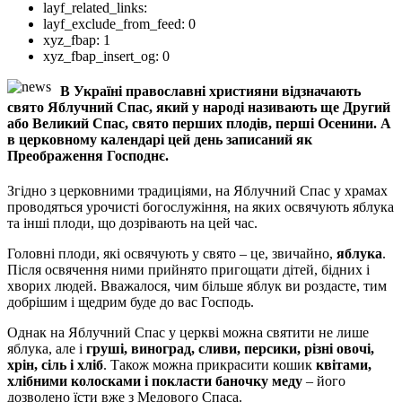
layf_related_links:
layf_exclude_from_feed:
0
xyz_fbap:
1
xyz_fbap_insert_og:
0
В Україні православні християни відзначають
свято Яблучний Спас, який у народі називають ще Другий
або Великий Спас, свято перших плодів, перші Осенини. А
в церковному календарі цей день записаний як
Преображення Господнє.
Згідно з церковними традиціями, на Яблучний Спас у храмах
проводяться урочисті богослужіння, на яких освячують яблука
та інші плоди, що дозрівають на цей час.
Головні плоди, які освячують у свято – це, звичайно,
яблука
.
Після освячення ними прийнято пригощати дітей, бідних і
хворих людей. Вважалося, чим більше яблук ви роздасте, тим
добрішим і щедрим буде до вас Господь.
Однак на Яблучний Спас у церкві можна святити не лише
яблука, але і
груші, виноград, сливи, персики, різні овочі,
хрін, сіль і хліб
. Також можна прикрасити кошик
квітами,
хлібними колосками і покласти баночку меду
– його
дозволено їсти вже з Медового Спаса.