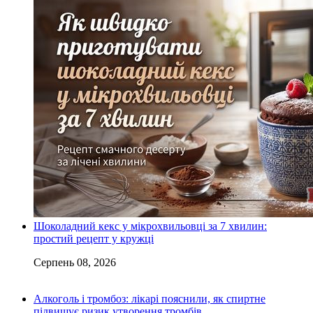
Шоколадний кекс у мікрохвильовці за 7 хвилин:
простий рецепт у кружці
Серпень 08, 2026
Алкоголь і тромбоз: лікарі пояснили, як спиртне
підвищує ризик утворення тромбів