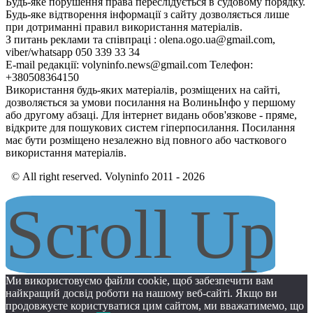
Будь-яке порушення права переслідується в судовому порядку.
Будь-яке відтворення інформації з сайту дозволяється лише
при дотриманні правил використання матеріалів.
З питань реклами та співпраці : olena.ogo.ua@gmail.com,
viber/whatsapp 050 339 33 34
E-mail редакції: volyninfo.news@gmail.com Телефон:
+380508364150
Використання будь-яких матеріалів, розміщених на сайті,
дозволяється за умови посилання на ВолиньІнфо у першому
або другому абзаці. Для інтернет видань обов'язкове - пряме,
відкрите для пошукових систем гіперпосилання. Посилання
має бути розміщено незалежно від повного або часткового
використання матеріалів.
© All right reserved. Volyninfo 2011 - 2026
Scroll Up
Ми використовуємо файли cookie, щоб забезпечити вам
найкращий досвід роботи на нашому веб-сайті. Якщо ви
продовжуєте користуватися цим сайтом, ми вважатимемо, що