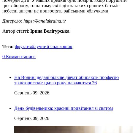
померли діти. У наших предків було повір’я: якщо порушити
цю заборону, то на тому світі діток таких грішних батьків
небесні ангели не пригостять райськими яблучками.
Джерело: https://kanalukraina.tv
Автор статті:
Ірина Велігурська
Теги:
фрукти
яблучний спас
кошик
0 Комментариев
На Волині дедалі більше дівчат обирають професію
трактористки: цього року навчаються 26
Серпень 09, 2026
День будівельника: красиві привітання зі святом
Серпень 09, 2026