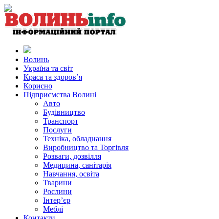
Волинь
Україна та світ
Краса та здоров’я
Корисно
Підприємства Волині
Авто
Будівництво
Транспорт
Послуги
Техніка, обладнання
Виробництво та Торгівля
Розваги, дозвілля
Медицина, санітарія
Навчання, освіта
Тварини
Рослини
Інтер’єр
Меблі
Контакти