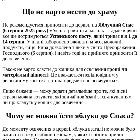
Що не варто нести до храму
Не рекомендується приносити до церкви на
Яблучний Спас
(6 серпня 2025 року)
м’ясні страви та алкоголь — адже віряни
все ще дотримуються
Успенського посту
, який триває від
1 до
14 серпня
. У ці дні заборонено вживати м’ясо, молочні
продукти, яйця. Риба дозволена тільки у свято Преображення
Господнього (6 серпня), і навіть тоді не прийнято приносити її
до освячення.
Також не варто класти до кошика для освячення
гроші чи
матеріальні цінності
. Це вважається невідповідним у
релігійному контексті, і такі предмети не освячуються.
Якщо бажаєш — можу додати детальніше про те, які пісні
страви можна готувати, які звичаї пов’язані зі святкуванням
чи що кладуть у кошик для освячення.
Чому не можна їсти яблука до Спаса?
До моменту освячення в церкві, яблука взагалі не можна було
вживати в їжу, особливо жінкам, у яких із різних причин