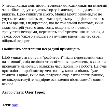
У перші кілька днів після переведення годинників на зимовий
час стійке відчуття дискомфорту і занепад сил – далеко не
рідкість. Щоб уникнути цього, Майкл Бреус рекомендує не
упускати можливість отримати додаткову порцію сонячного
світла вранці, і підкреслює, що це той самий поштовх, який
задає настрій усього дня. Тому, якщо ви, як правило,
тренуєтеся вечорами, перенесіть свої тренування на ранок, а
також обов’язково виходьте на вулицю вдень, під час своєї
обідньої перерви.
Поліпшіть освітлення всередині приміщень
Щоб уникнути почуття “розбитості” після переведення часу
на зимовий, слід поліпшити освітлення приміщень, в яких ви
проводите найбільшу кількість часу вдома і на роботі. Це буде
протидіяти виробництву мелатоніну, коли за вікном буде
темніти. Однак, якщо вам потрібно буде лягти спати раніше,
не використовуйте надмірне освітлення після сьомої години
вечора.
Автор статті:
Олег Горох
Теги:
час