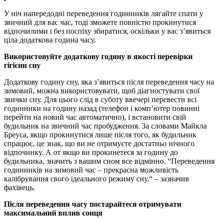
У ніч напередодні переведення годинників лягайте спати у
звичний для вас час, тоді зможете повністю прокинутися
відпочилими і без поспіху збиратися, оскільки у вас з’явиться
ціла додаткова година часу.
Використовуйте додаткову годину в якості перевірки
гігієни сну
Додаткову годину сну, яка з’явиться після переведення часу на
зимовий, можна використовувати, щоб діагностувати свої
звички сну. Для цього слід в суботу ввечері перевести всі
годинники на годину назад (телефон і комп’ютер повинні
перейти на новий час автоматично), і встановити свій
будильник на звичний час пробудження. За словами Майкла
Бреуса, якщо прокинутися лише після того, як будильник
спрацює, це знак, що ви не отримуєте достатньо нічного
відпочинку. А от якщо ви прокинетеся за годину до
будильника, значить з вашим сном все відмінно. “Переведення
годинників на зимовий час – прекрасна можливість
калібрування свого ідеального режиму сну.“ – зазначив
фахівець.
Після переведення часу постарайтеся отримувати
максимальний вплив сонця