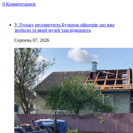
0 Комментариев
У Луцьку реставрують Будинок офіцерів: що вже
зробили та який музей там відкриють
Серпень 07, 2026