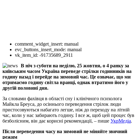
comment_widget_insert:
manual
evc_buttons_insert_mode:
manual
vk_item_id:
-91735689_2911
В ніч з суботи на неділю, 25 жовтня, о 4 ранку за
київським часом Україна переведе стрілки годинників на
годину назад і перейде на зимовий час. Це означає, що ми
отримаємо годину світла вранці, однак втратимо його у
другій половині дня.
За словами фахівця в області сну і клінічного психолога
Майкла Бреуса, до осіннього переведення стрілок люди
пристосовуються набагато легше, ніж до переходу на літній
час, коли у нас забирають годину. І все ж, щоб цей процес був
безболісним, він дає корисні рекомендації, – пише
УкрМедіа
.
Після переведення часу на зимовий не міняйте звичний
режим