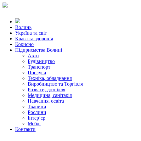
Волинь
Україна та світ
Краса та здоров’я
Корисно
Підприємства Волині
Авто
Будівництво
Транспорт
Послуги
Техніка, обладнання
Виробництво та Торгівля
Розваги, дозвілля
Медицина, санітарія
Навчання, освіта
Тварини
Рослини
Інтер’єр
Меблі
Контакти