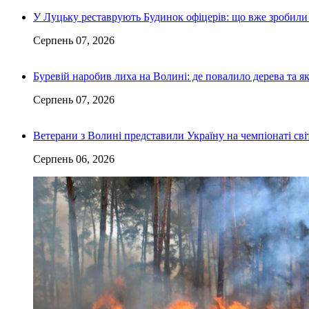
У Луцьку реставрують Будинок офіцерів: що вже зробили 
Серпень 07, 2026
Буревій наробив лиха на Волині: де повалило дерева та 
Серпень 07, 2026
Ветерани з Волині представили Україну на чемпіонаті світ
Серпень 06, 2026