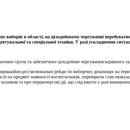
вих виборів в області, на цілодобовому чергуванні перебуват
тувальної та спеціальної техніки. У разі ускладнення ситуаці
ративні групи та забезпечено цілодобове чергування керівного ск
формаційно-роз’яснювальні рейди по виборчих дільницях на тери
лі на предмет наявності вогнегасників, перевірили стан евакуац
асником та про першочергові дії, що слід вжити у разі виникнен