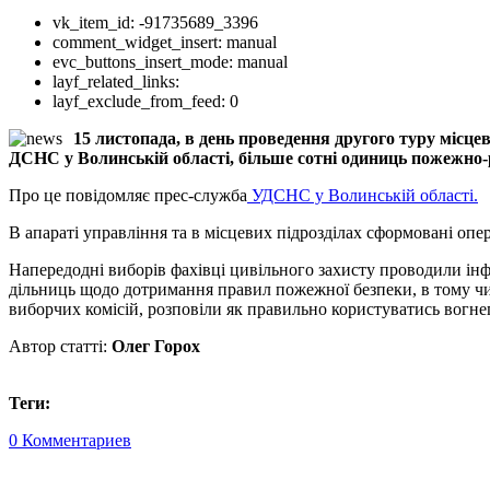
vk_item_id:
-91735689_3396
comment_widget_insert:
manual
evc_buttons_insert_mode:
manual
layf_related_links:
layf_exclude_from_feed:
0
15 листопада, в день проведення другого туру місце
ДСНС у Волинській області, більше сотні одиниць пожежно-ря
Про це повідомляє прес-служба
УДСНС у Волинській області.
В апараті управління та в місцевих підрозділах сформовані опе
Напередодні виборів фахівці цивільного захисту проводили ін
дільниць щодо дотримання правил пожежної безпеки, в тому чис
виборчих комісій, розповіли як правильно користуватись вогнег
Автор статті:
Олег Горох
Теги:
0 Комментариев