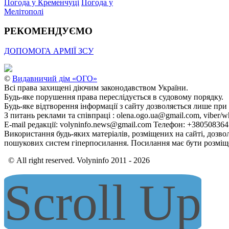
Погода у Кременчуці
Погода у
Мелітополі
РЕКОМЕНДУЄМО
ДОПОМОГА АРМІЇ ЗСУ
©
Видавничий дім «ОГО»
Всі права захищені діючим законодавством України.
Будь-яке порушення права переслідується в судовому порядку.
Будь-яке відтворення інформації з сайту дозволяється лише при
З питань реклами та співпраці : olena.ogo.ua@gmail.com, viber/w
E-mail редакції: volyninfo.news@gmail.com Телефон: +38050836
Використання будь-яких матеріалів, розміщених на сайті, дозво
пошукових систем гіперпосилання. Посилання має бути розміще
© All right reserved. Volyninfo 2011 - 2026
Scroll Up