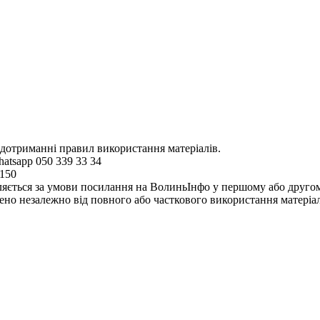
 дотриманні правил використання матеріалів.
hatsapp 050 339 33 34
4150
ляється за умови посилання на ВолиньІнфо у першому або другому 
но незалежно від повного або часткового використання матеріал