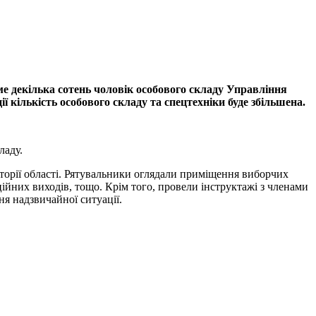
име декілька сотень чоловік особового складу Управління
ї кількість особового складу та спецтехніки буде збільшена.
ладу.
торії області. Рятувальники оглядали приміщення виборчих
ійних виходів, тощо. Крім того, провели інструктажі з членами
ня надзвичайної ситуації.