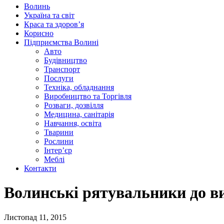
Волинь
Україна та світ
Краса та здоров’я
Корисно
Підприємства Волині
Авто
Будівництво
Транспорт
Послуги
Техніка, обладнання
Виробництво та Торгівля
Розваги, дозвілля
Медицина, санітарія
Навчання, освіта
Тварини
Рослини
Інтер’єр
Меблі
Контакти
Волинські рятувальники до ви
Листопад 11, 2015