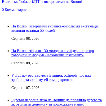
Волинської області
ДТП з потерпілими на Волині
0 Комментариев
На Волині завершили українсько-польські ексгумації:
виявили останки 55 людей
Серпень 08, 2026
На Волині зібрали 130 молодіжних лідерів: про що
говорили на форумі «Покоління незламних»
Серпень 08, 2026
У Луцьку реставрують Будинок офіцерів: що вже
зробили та який музей там відкриють
Серпень 07, 2026
Буревій наробив лиха на Волині: де повалило дерева та
як отримати допомогу за пошкоджене майно