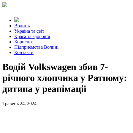
Волинь
Україна та світ
Краса та здоров’я
Корисно
Підприємства Волині
Контакти
Водій Volkswagen збив 7-
річного хлопчика у Ратному:
дитина у реанімації
Травень 24, 2024