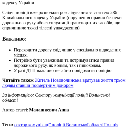
кодексу України.
Слідчі поліції вже розпочали розслідування за статтею 286
Кримінального кодексу України (порушення правил безпеки
дорожнього руху або експлуатації транспортних засобів, що
спричинило тяжкі тілесні ушкодження).
Важливо
:
Переходити дорогу слід лише у спеціально відведених
місцях.
Потрібно бути уважними та дотримуватися правил
дорожнього руху, як водіям, так і пішоходам.
У разі ДТП важливо негайно повідомити поліцію.
Читайте також
Житель Нововолинська врятував життя трьом
людям ставши посмертним донором
За інформацією: Сектору комунікації поліції Волинської
області
Автор статті:
Малашкевич Анна
Теги:
сектор комунікації поліції Волинської області
Поліція