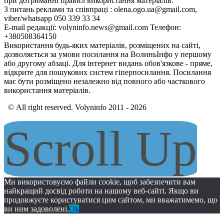
при дотриманні правил використання матеріалів.
З питань реклами та співпраці : olena.ogo.ua@gmail.com,
viber/whatsapp 050 339 33 34
E-mail редакції: volyninfo.news@gmail.com Телефон:
+380508364150
Використання будь-яких матеріалів, розміщених на сайті,
дозволяється за умови посилання на ВолиньІнфо у першому
або другому абзаці. Для інтернет видань обов'язкове - пряме,
відкрите для пошукових систем гіперпосилання. Посилання
має бути розміщено незалежно від повного або часткового
використання матеріалів.
© All right reserved. Volyninfo 2011 - 2026
Scroll Up
Ми використовуємо файли cookie, щоб забезпечити вам
найкращий досвід роботи на нашому веб-сайті. Якщо ви
продовжуєте користуватися цим сайтом, ми вважатимемо, що
ви ним задоволені.
Ok