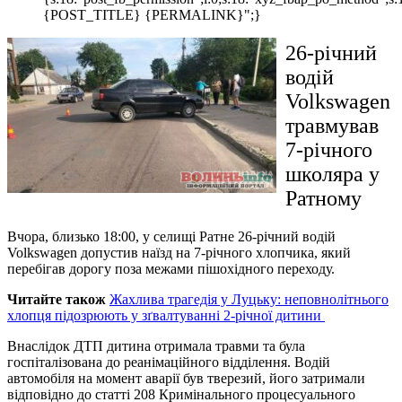
{POST_TITLE} {PERMALINK}";}
26-річний
водій
Volkswagen
травмував
7-річного
школяра у
Ратному
Вчора, близько 18:00, у селищі Ратне 26-річний водій
Volkswagen допустив наїзд на 7-річного хлопчика, який
перебігав дорогу поза межами пішохідного переходу.
Читайте також
Жахлива трагедія у Луцьку: неповнолітнього
хлопця підозрюють у зґвалтуванні 2-річної дитини
Внаслідок ДТП дитина отримала травми та була
госпіталізована до реанімаційного відділення. Водій
автомобіля на момент аварії був тверезий, його затримали
відповідно до статті 208 Кримінального процесуального