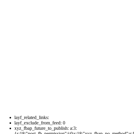
layf_related_links:
layf_exclude_from_feed:
0
xyz_fbap_future_to_publish:
a:3:
{s:18:"post_fb_permission";i:0;s:18:"xyz_fbap_po_method";s: