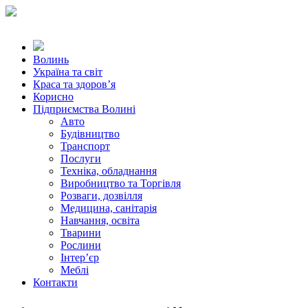
Волинь
Україна та світ
Краса та здоров’я
Корисно
Підприємства Волині
Авто
Будівництво
Транспорт
Послуги
Техніка, обладнання
Виробництво та Торгівля
Розваги, дозвілля
Медицина, санітарія
Навчання, освіта
Тварини
Рослини
Інтер’єр
Меблі
Контакти