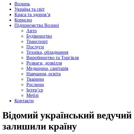
Волинь
Україна та світ
Краса та здоров’я
Корисно
Підприємства Волині
Авто
Будівництво
Транспорт
Послуги
Техніка, обладнання
Виробництво та Торгівля
Розваги, дозвілля
Медицина, санітарія
Навчання, освіта
Тварини
Рослини
Інтер’єр
Меблі
Контакти
Відомий український ведучий 
залишили країну