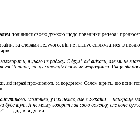
Салем
поділився своєю думкою щодо поведінки репера і продюсера 
раїни. За словами ведучого, він не планує спілкуватися із продю
арів.
говорити, я цього не раджу. Є друзі, які виїхали, але ми не зна
ється Потапа, то ця ситуація для мене незрозуміла. Якщо він по
и, які наразі проживають за кордоном. Салем вірить, що вони по
к.
майбутнього. Можливо, у них немає, але в України — найкраще м
она буде тут. Я не можу говорити за свою донечку, але вона дуж
я”
, — додав ведучий.