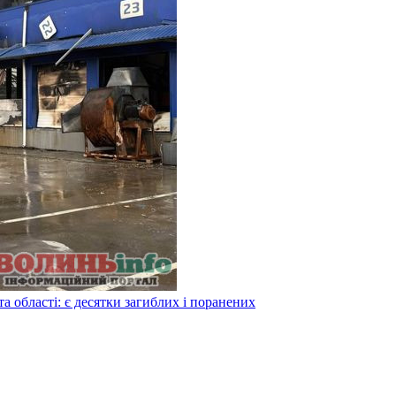
а області: є десятки загиблих і поранених