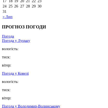
17
18
19
20
21
22
23
24
25
26
27
28
29
30
31
« Лип
ПРОГНОЗ ПОГОДИ
Погода
Погода у Луцьку
вологість:
тиск:
вітер:
Погода у Ковелі
вологість:
тиск:
вітер:
Погода у Володимир-Волинському