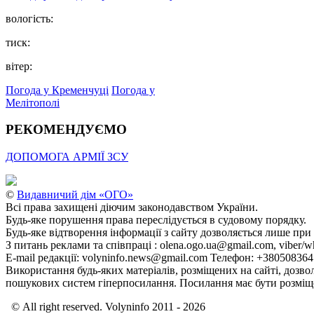
вологість:
тиск:
вітер:
Погода у Кременчуці
Погода у
Мелітополі
РЕКОМЕНДУЄМО
ДОПОМОГА АРМІЇ ЗСУ
©
Видавничий дім «ОГО»
Всі права захищені діючим законодавством України.
Будь-яке порушення права переслідується в судовому порядку.
Будь-яке відтворення інформації з сайту дозволяється лише при
З питань реклами та співпраці : olena.ogo.ua@gmail.com, viber/w
E-mail редакції: volyninfo.news@gmail.com Телефон: +38050836
Використання будь-яких матеріалів, розміщених на сайті, дозво
пошукових систем гіперпосилання. Посилання має бути розміще
© All right reserved. Volyninfo 2011 - 2026