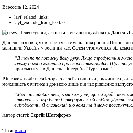
Вересень 12, 2024
layf_related_links:
layf_exclude_from_feed:
0
Телеведучий, актор та військовослужбовець
Даніель 
Даніель розповів, як він реагуватиме на повернення Потапа до к
залишили Україну у воєнний час, Салем утримується від комент
“Я точно не потисну йому руку. Якщо спробують зі мною за
цілому погано говорили про своїх співгромадян. Що стосу
прокоментував Даніель в інтерв’ю “Тур зірами”.
Він також поділився історією своєї колишньої дружини та доньк
можливість бачитися з донькою лише під час рідкісних відпусто
“Мені не подобається, коли кажуть, що в Україні немає 
навчалася за кордоном і повернулася з досвідом. Думаю, в
виїжджати. Я впевнений, що вона та її мама повернутьс
Автор статті:
Сергій Шагоферов
Теги:
війна