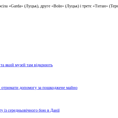
іла «Garda» (Луцьк), друге «Воїн» (Луцьк) і третє «Титан» (Терн
та який музей там відкриють
як отримати допомогу за пошкоджене майно
у із середньовічного бою в Данії