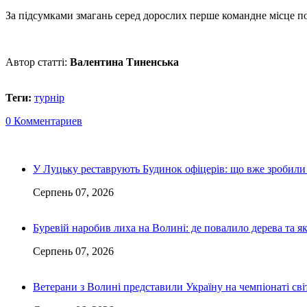
За підсумками змагань серед дорослих перше командне місце пос
Автор статті:
Валентина Тиненська
Теги:
турнір
0 Комментариев
У Луцьку реставрують Будинок офіцерів: що вже зробили 
Серпень 07, 2026
Буревій наробив лиха на Волині: де повалило дерева та 
Серпень 07, 2026
Ветерани з Волині представили Україну на чемпіонаті світ