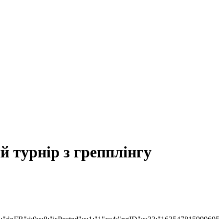
й турнір з грепплінгу