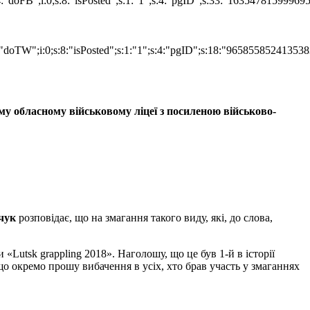
:4:"doFB";i:0;s:8:"isPosted";s:1:"1";s:4:"pgID";s:33:"16354781599
"doTW";i:0;s:8:"isPosted";s:1:"1";s:4:"pgID";s:18:"965855852413538
му обласному військовому ліцеї з посиленою військово-
чук
розповідає, що на змагання такого виду, які, до слова,
«Lutsk grappling 2018». Наголошу, що це був 1-й в історії
о окремо прошу вибачення в усіх, хто брав участь у змаганнях