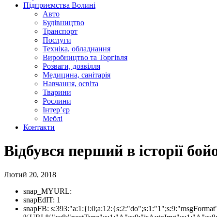
Підприємства Волині
Авто
Будівництво
Транспорт
Послуги
Техніка, обладнання
Виробництво та Торгівля
Розваги, дозвілля
Медицина, санітарія
Навчання, освіта
Тварини
Рослини
Інтер’єр
Меблі
Контакти
Відбувся перший в історії бой
Лютий 20, 2018
snap_MYURL:
snapEdIT:
1
snapFB:
s:393:"a:1:{i:0;a:12:{s:2:"do";s:1:"1";s:9:"msgForm