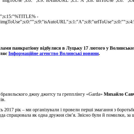
"imgToUse";s:0:"";s:9:"isAutoURL";s:1:"A";s:8:"urlToUse";s:0:"";s
mat";s:15:"%TITLE% -
imgToUse";s:0:"";s:9:"isAutoURL";s:1:"A";s:8:"urlToUse";s:0:"";s:4:
вилами панкратіону відбулися в Луцьку 17 лютого у Волинсько
мляє
Інформаційне агенство Волинські новини
.
 бразильского джиу джитсу та грепплінгу «Garda»
Михайло Сав
ів.
 2017 рік – ми організували і провели перші змагання з боротьби 
да спрацювала як одна дружня сім’я. Звісно були й помилки, за щ