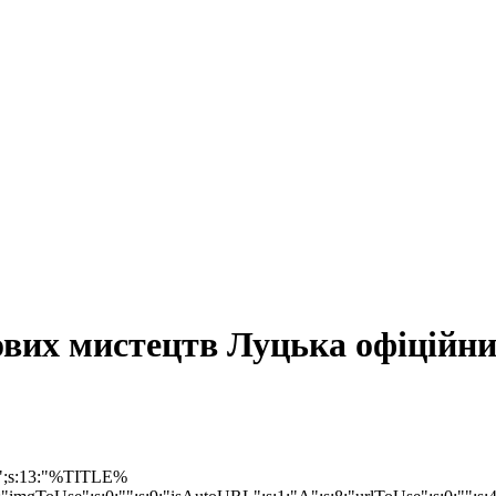
ових мистецтв Луцька офіційни
at";s:13:"%TITLE%