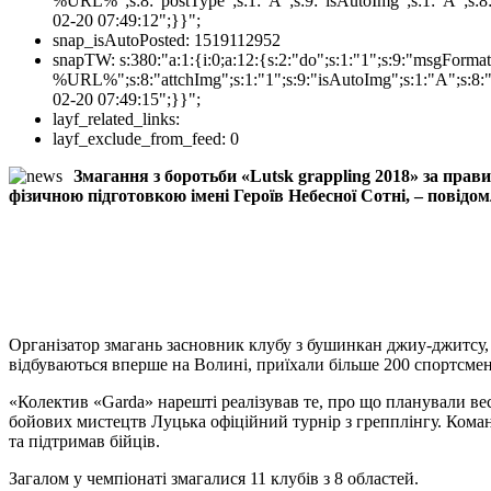
%URL%";s:8:"postType";s:1:"A";s:9:"isAutoImg";s:1:"A";s:8:
02-20 07:49:12";}}";
snap_isAutoPosted:
1519112952
snapTW:
s:380:"a:1:{i:0;a:12:{s:2:"do";s:1:"1";s:9:"msgFor
%URL%";s:8:"attchImg";s:1:"1";s:9:"isAutoImg";s:1:"A";s:8:"
02-20 07:49:15";}}";
layf_related_links:
layf_exclude_from_feed:
0
Змагання з боротьби «Lutsk grappling 2018» за пра
фізичною підготовкою імені Героїв Небесної Сотні, – повідо
Організатор змагань засновник клубу з бушинкан джиу-джитсу,
відбуваються вперше на Волині, приїхали більше 200 спортсмен
«Колектив «Garda» нарешті реалізував те, про що планували весь
бойових мистецтв Луцька офіційний турнір з грепплінгу. Коман
та підтримав бійців.
Загалом у чемпіонаті змагалися 11 клубів з 8 областей.