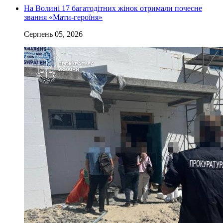
На Волині 17 багатодітних жінок отримали почесне
звання «Мати-героїня»
Серпень 05, 2026