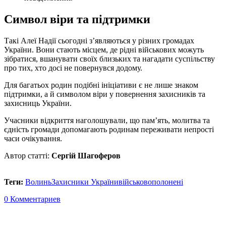
Символ віри та підтримки
Такі Алеї Надії сьогодні з’являються у різних громадах
України. Вони стають місцем, де рідні військових можуть
зібратися, вшанувати своїх близьких та нагадати суспільству
про тих, хто досі не повернувся додому.
Для багатьох родин подібні ініціативи є не лише знаком
підтримки, а й символом віри у повернення захисників та
захисниць України.
Учасники відкриття наголошували, що пам’ять, молитва та
єдність громади допомагають родинам переживати непрості
часи очікування.
Автор статті:
Сергій Шагоферов
Теги:
Волинь
Захисники України
військовополонені
0 Комментариев