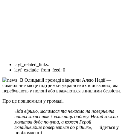
layf_related_links:
layf_exclude_from_feed:
0
В Олицькій громаді відкрили Алею Надії —
символічне місце підтримки українських військових, які
перебувають у полоні або вважаються зниклими безвісти.
Про це повідомили у громаді.
«Ми віримо, молимося та чекаємо на повернення
наших захисників і захисниць додому. Нехай кожна
молитва буде почута, а кожен Герой
якнайшвидше повернеться до рідних»
, — йдеться у
повідомленні.