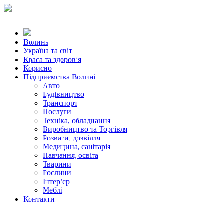
Волинь
Україна та світ
Краса та здоров’я
Корисно
Підприємства Волині
Авто
Будівництво
Транспорт
Послуги
Техніка, обладнання
Виробництво та Торгівля
Розваги, дозвілля
Медицина, санітарія
Навчання, освіта
Тварини
Рослини
Інтер’єр
Меблі
Контакти