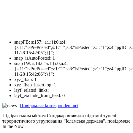
snapFB:
s:157:"a:1:{i:0;a:4:
{s:11:"isPrePosted";s:1:"1";s:8:"isPosted";s:1:"1";s:4:"pgI
11-28 15:42:05";}}";
snap_isAutoPosted:
1
snapTW:
s:142:"a:1:{i:0;a:4:
{s:11:"isPrePosted";s:1:"1";s:8:"isPosted";s:1:"1";s:4:"pgID
11-28 15:42:06";}}";
xyz_fbap:
1
xyz_fbap_insert_og:
1
layf_related_links:
layf_exclude_from_feed:
0
Повідомляє korrespondent.net
Під іракським містом Синджар виявили підземні тунелі
терористичного угруповання “Ісламська держава”, повідомляє
In the Now.