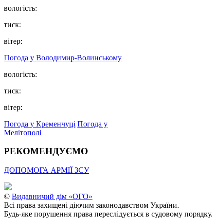
вологість:
тиск:
вітер:
Погода у Володимир-Волинському
вологість:
тиск:
вітер:
Погода у Кременчуці
Погода у
Мелітополі
РЕКОМЕНДУЄМО
ДОПОМОГА АРМІЇ ЗСУ
©
Видавничий дім «ОГО»
Всі права захищені діючим законодавством України.
Будь-яке порушення права переслідується в судовому порядку.