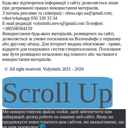
Будь-яке відтворення інформації з сайту дозволяється лише
при дотриманні правил використання матеріалів.
З питань реклами та співпраці : olena.ogo.ua@gmail.com,
viber/whatsapp 050 339 33 34
E-mail редакції: volyninfo.news@gmail.com Телефон:
+380508364150
Використання будь-яких матеріалів, розміщених на сайті,
дозволяється за умови посилання на ВолиньІнфо у першому
або другому абзаці. Для інтернет видань обов'язкове - пряме,
відкрите для пошукових систем гіперпосилання. Посилання
має бути розміщено незалежно від повного або часткового
використання матеріалів.
© All right reserved. Volyninfo 2011 - 2026
Scroll Up
Ми використовуємо файли cookie, щоб забезпечити вам
найкращий досвід роботи на нашому веб-сайті. Якщо ви
продовжуєте користуватися цим сайтом, ми вважатимемо, що
ви ним задоволені.
Ok