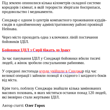
Під землею опинилися кілька кілометрів складної системи
коридорів і кімнат, в якій терористи зберігали боєприпаси,
продовольство і медикаменти.
Синджар є одним із центрів компактного проживання курдів-
єзидів в однойменному адміністративному районі провінції
Нейнава.
Через місто проходить одна з ключових ліній постачання
бойовиків ІДІЛ.
Бойовики ІДІЛ з Сирії біжать до Іраку
За час панування ІДІЛ у Синджарі бойовики вбили тисячі
людей, а жінок зробили сексуальними рабинями.
У середині листопада
курди увійшли в Синджа
р під час
великої операції і зайняли позиції зі східного і західного боків
від міста.
Крім того, поблизу Синджара знайшли кілька замінованих
масових поховань, в яких містяться останки понад 120 людей,
які імовірно стали жертвами ІДІЛ.
Автор статті:
Олег Горох