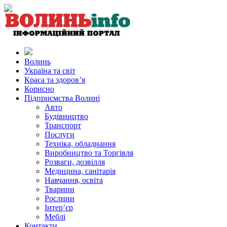
Волинь
Україна та світ
Краса та здоров’я
Корисно
Підприємства Волині
Авто
Будівництво
Транспорт
Послуги
Техніка, обладнання
Виробництво та Торгівля
Розваги, дозвілля
Медицина, санітарія
Навчання, освіта
Тварини
Рослини
Інтер’єр
Меблі
Контакти