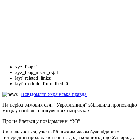
xyz_fbap:
1
xyz_fbap_insert_og:
1
layf_related_links:
layf_exclude_from_feed:
0
Повідомляє Українська правда
На період зимових свят “Укрзалізниця” збільшила пропозицію
місць у найбільш популярних напрямках.
Про це йдеться у повідомленні “УЗ”.
Як зазначається, уже найближчим часом буде відкрито
попередній продаж квитків на додаткові поїзди до Ужгорода,