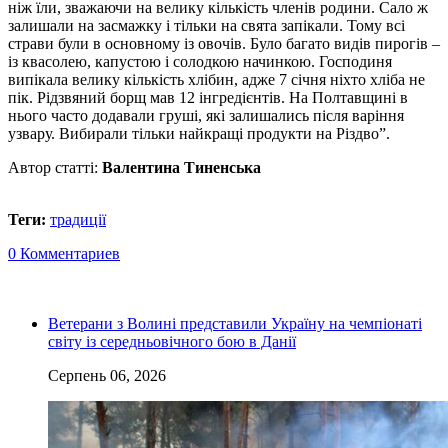
ніж їли, зважаючи на велику кількість членів родини. Сало ж
залишали на засмажку і тільки на свята запікали. Тому всі
страви були в основному із овочів. Було багато видів пирогів –
із квасолею, капустою і солодкою начинкою. Господиня
випікала велику кількість хлібин, адже 7 січня ніхто хліба не
пік. Рідзвяний борщ мав 12 інгредієнтів. На Полтавщині в
нього часто додавали груші, які залишались після варіння
узвару. Вибирали тільки найкращі продукти на Різдво”.
Автор статті:
Валентина Тиненська
Теги:
традиції
0 Комментариев
Ветерани з Волині представили Україну на чемпіонаті
світу із середньовічного бою в Данії
Серпень 06, 2026