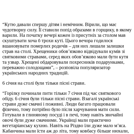
“Кутю давали спершу дітям і немічним. Вірили, що має
чудотворну силу. Її ставили попід образами в горщику, в якому
варили. На початку вечері кожен із присутніх за столом мав
скуштувати хоча б трохи куті. Цього вечора годилося
вшановувати померлих родичів – для них лишали залишки
страв на столі. Хрещеники обов’язково відвідували кумів зі
святковими стравами, серед яких обов’язково мали бути кутя
та узвар. Хрещені обдаровували похресників подарунками,
переважно солодощами”, – розповіла популяризатор
українських народних традицій.
6 січня на столі були тільки пісні страви.
“Горілку починали пити тільки 7 січня під час святкового
обіду. 6 січня були тільки пісні страви. Взагалі українські
страви дуже смачні і поживні. Люди багато працювали
фізично, тому потрібно було після харчування мати сили.
Готували в глиняному посуді і в печі, тому навіть звичайні
овочі були дуже смачними. Українці мали практично
вегетаріанську кухню. Навіть на Різдво їли дуже мало м’яса.
Кабанчика мали їсти аж до літа, тому ковбасу більше нюхали,