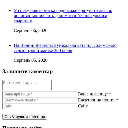
У спеку навіть миска води може врятувати життя:
волинян закликають допомогти безпритульним
тваринам
Серпень 06, 2026
На Волині збереглася унікальна хата під солом'яною
стріхою, якій майже 300 років
Серпень 05, 2026
Залишити коментар
Ваше прізвище
*
Електронна пошта
*
Сайт