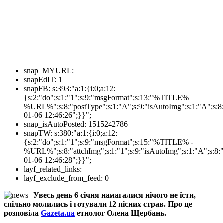
snap_MYURL:
snapEdIT:
1
snapFB:
s:393:"a:1:{i:0;a:12:
{s:2:"do";s:1:"1";s:9:"msgFormat";s:13:"%TITLE%
%URL%";s:8:"postType";s:1:"A";s:9:"isAutoImg";s:1:"A";s:8:
01-06 12:46:26";}}";
snap_isAutoPosted:
1515242786
snapTW:
s:380:"a:1:{i:0;a:12:
{s:2:"do";s:1:"1";s:9:"msgFormat";s:15:"%TITLE% -
%URL%";s:8:"attchImg";s:1:"1";s:9:"isAutoImg";s:1:"A";s:8:"
01-06 12:46:28";}}";
layf_related_links:
layf_exclude_from_feed:
0
Увесь день 6 січня намагалися нічого не їсти,
спільно молились і готували 12 пісних страв. Про це
розповіла
Gazeta.ua
етнолог Олена Щербань.