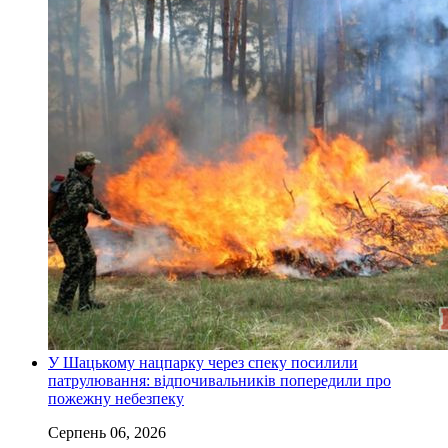
У Шацькому нацпарку через спеку посилили
патрулювання: відпочивальників попередили про
пожежну небезпеку
Серпень 06, 2026