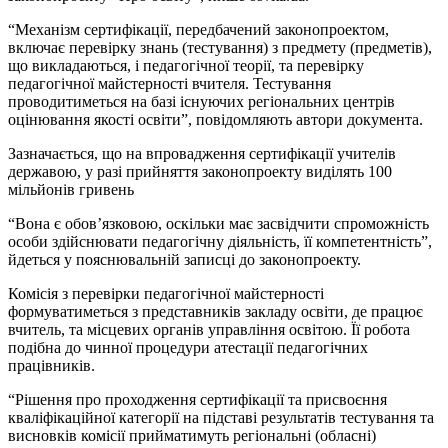
“Механізм сертифікації, передбачений законопроектом,
включає перевірку знань (тестування) з предмету (предметів),
що викладаються, і педагогічної теорії, та перевірку
педагогічної майстерності вчителя. Тестування
проводитиметься на базі існуючих регіональних центрів
оцінювання якості освіти”, повідомляють автори документа.
Зазначається, що на впровадження сертифікації учителів
державою, у разі прийняття законопроекту виділять 100
мільйонів гривень
“Вона є обов’язковою, оскільки має засвідчити спроможність
особи здійснювати педагогічну діяльність, її компетентність”,
йдеться у пояснювальній записці до законопроекту.
Комісія з перевірки педагогічної майстерності
формуватиметься з представників закладу освіти, де працює
вчитель, та місцевих органів управління освітою. Її робота
подібна до чинної процедури атестації педагогічних
працівників.
“Рішення про проходження сертифікації та присвоєння
кваліфікаційної категорії на підставі результатів тестування та
висновків комісії прийматимуть регіональні (обласні)