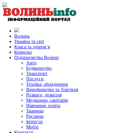
Волинь
Україна та світ
Краса та здоров’я
Корисно
Підприємства Волині
Авто
Будівництво
Транспорт
Послуги
Техніка, обладнання
Виробництво та Торгівля
Розваги, дозвілля
Медицина, санітарія
Навчання, освіта
Тварини
Рослини
Інтер’єр
Меблі
Контакти