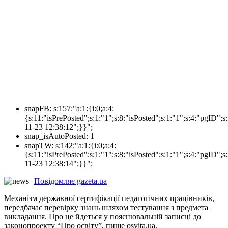
snapFB:
s:157:"a:1:{i:0;a:4:
{s:11:"isPrePosted";s:1:"1";s:8:"isPosted";s:1:"1";s:4:"pgI
11-23 12:38:12";}}";
snap_isAutoPosted:
1
snapTW:
s:142:"a:1:{i:0;a:4:
{s:11:"isPrePosted";s:1:"1";s:8:"isPosted";s:1:"1";s:4:"pgID
11-23 12:38:14";}}";
Повідомляє gazeta.ua
Механізм державної сертифікації педагогічних працівників,
передбачає перевірку знань шляхом тестування з предмета
викладання. Про це йдеться у пояснювальній записці до
законопроекту “Про освіту”, пише osvita.ua.