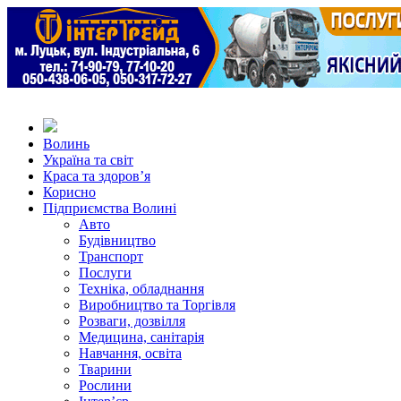
Волинь
Україна та світ
Краса та здоров’я
Корисно
Підприємства Волині
Авто
Будівництво
Транспорт
Послуги
Техніка, обладнання
Виробництво та Торгівля
Розваги, дозвілля
Медицина, санітарія
Навчання, освіта
Тварини
Рослини