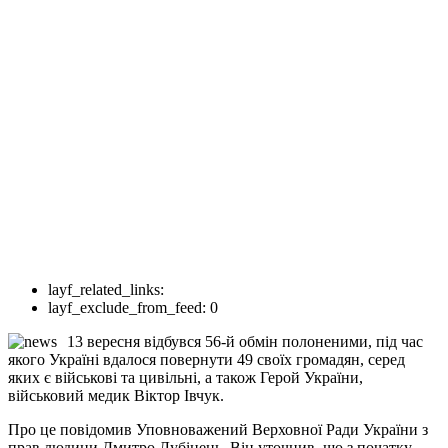
layf_related_links:
layf_exclude_from_feed:
0
13 вересня відбувся 56-й обмін полоненими, під час
якого Україні вдалося повернути 49 своїх громадян, серед
яких є військові та цивільні, а також Герой України,
військовий медик Віктор Івчук.
Про це повідомив Уповноважений Верховної Ради України з
прав людини Дмитро Лубінець. Він уточнив, що з початку