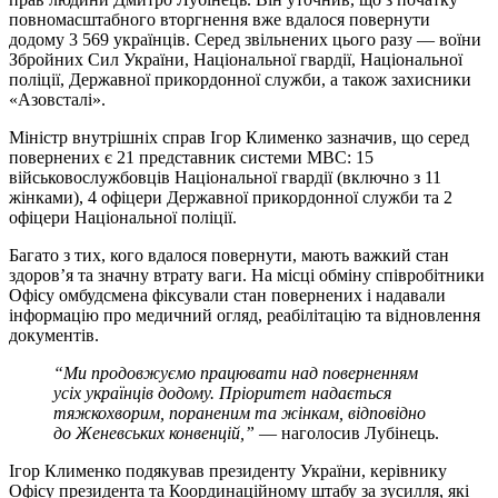
повномасштабного вторгнення вже вдалося повернути
додому 3 569 українців. Серед звільнених цього разу — воїни
Збройних Сил України, Національної гвардії, Національної
поліції, Державної прикордонної служби, а також захисники
«Азовсталі».
Міністр внутрішніх справ Ігор Клименко зазначив, що серед
повернених є 21 представник системи МВС: 15
військовослужбовців Національної гвардії (включно з 11
жінками), 4 офіцери Державної прикордонної служби та 2
офіцери Національної поліції.
Багато з тих, кого вдалося повернути, мають важкий стан
здоров’я та значну втрату ваги. На місці обміну співробітники
Офісу омбудсмена фіксували стан повернених і надавали
інформацію про медичний огляд, реабілітацію та відновлення
документів.
“Ми продовжуємо працювати над поверненням
усіх українців додому. Пріоритет надається
тяжкохворим, пораненим та жінкам, відповідно
до Женевських конвенцій,”
— наголосив Лубінець.
Ігор Клименко подякував президенту України, керівнику
Офісу президента та Координаційному штабу за зусилля, які