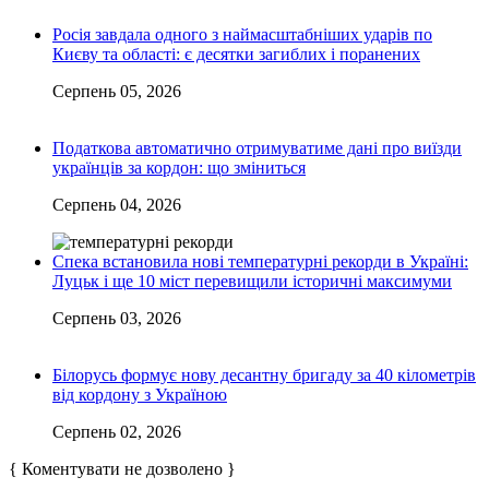
Росія завдала одного з наймасштабніших ударів по
Києву та області: є десятки загиблих і поранених
Серпень 05, 2026
Податкова автоматично отримуватиме дані про виїзди
українців за кордон: що зміниться
Серпень 04, 2026
Спека встановила нові температурні рекорди в Україні:
Луцьк і ще 10 міст перевищили історичні максимуми
Серпень 03, 2026
Білорусь формує нову десантну бригаду за 40 кілометрів
від кордону з Україною
Серпень 02, 2026
{ Коментувати не дозволено }