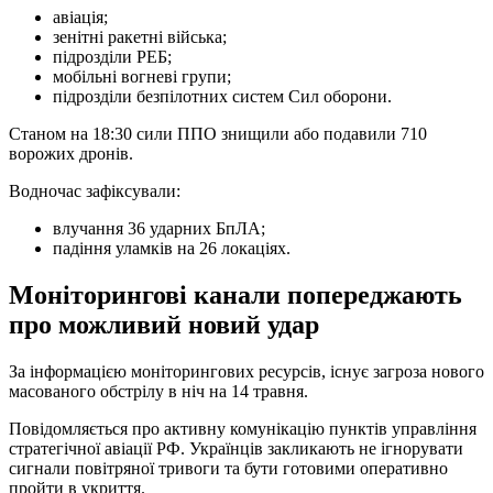
авіація;
зенітні ракетні війська;
підрозділи РЕБ;
мобільні вогневі групи;
підрозділи безпілотних систем Сил оборони.
Станом на 18:30 сили ППО знищили або подавили 710
ворожих дронів.
Водночас зафіксували:
влучання 36 ударних БпЛА;
падіння уламків на 26 локаціях.
Моніторингові канали попереджають
про можливий новий удар
За інформацією моніторингових ресурсів, існує загроза нового
масованого обстрілу в ніч на 14 травня.
Повідомляється про активну комунікацію пунктів управління
стратегічної авіації РФ. Українців закликають не ігнорувати
сигнали повітряної тривоги та бути готовими оперативно
пройти в укриття.