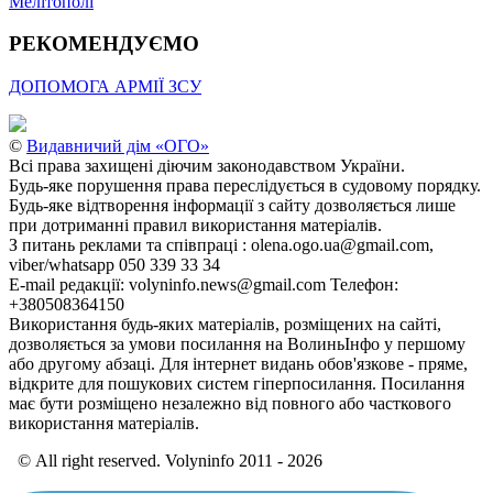
Мелітополі
РЕКОМЕНДУЄМО
ДОПОМОГА АРМІЇ ЗСУ
©
Видавничий дім «ОГО»
Всі права захищені діючим законодавством України.
Будь-яке порушення права переслідується в судовому порядку.
Будь-яке відтворення інформації з сайту дозволяється лише
при дотриманні правил використання матеріалів.
З питань реклами та співпраці : olena.ogo.ua@gmail.com,
viber/whatsapp 050 339 33 34
E-mail редакції: volyninfo.news@gmail.com Телефон:
+380508364150
Використання будь-яких матеріалів, розміщених на сайті,
дозволяється за умови посилання на ВолиньІнфо у першому
або другому абзаці. Для інтернет видань обов'язкове - пряме,
відкрите для пошукових систем гіперпосилання. Посилання
має бути розміщено незалежно від повного або часткового
використання матеріалів.
© All right reserved. Volyninfo 2011 - 2026