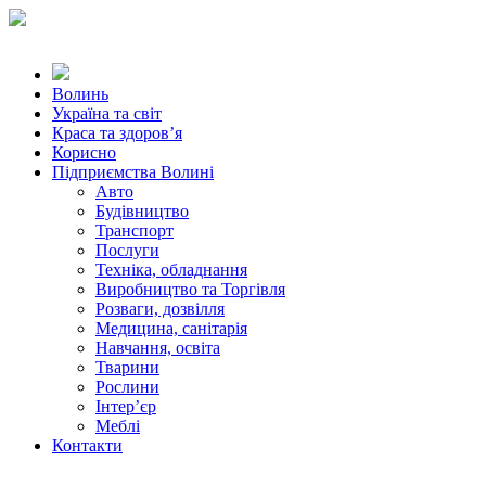
Волинь
Україна та світ
Краса та здоров’я
Корисно
Підприємства Волині
Авто
Будівництво
Транспорт
Послуги
Техніка, обладнання
Виробництво та Торгівля
Розваги, дозвілля
Медицина, санітарія
Навчання, освіта
Тварини
Рослини
Інтер’єр
Меблі
Контакти