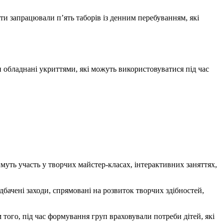
іти запрацювали п’ять таборів із денним перебуванням, які
ри обладнані укриттями, які можуть використовуватися під час
муть участь у творчих майстер-класах, інтерактивних заняттях,
бачені заходи, спрямовані на розвиток творчих здібностей,
м того, під час формування груп враховували потреби дітей, які