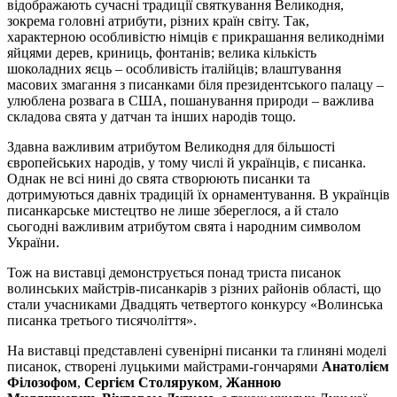
відображають сучасні традиції святкування Великодня,
зокрема головні атрибути, різних країн світу. Так,
характерною особливістю німців є прикрашання великодніми
яйцями дерев, криниць, фонтанів; велика кількість
шоколадних яєць – особливість італійців; влаштування
масових змагання з писанками біля президентського палацу –
улюблена розвага в США, пошанування природи – важлива
складова свята у датчан та інших народів тощо.
Здавна важливим атрибутом Великодня для більшості
європейських народів, у тому числі й українців, є писанка.
Однак не всі нині до свята створюють писанки та
дотримуються давніх традицій їх орнаментування. В українців
писанкарське мистецтво не лише збереглося, а й стало
сьогодні важливим атрибутом свята і народним символом
України.
Тож на виставці демонструється понад триста писанок
волинських майстрів-писанкарів з різних районів області, що
стали учасниками Двадцять четвертого конкурсу «Волинська
писанка третього тисячоліття».
На виставці представлені сувенірні писанки та глиняні моделі
писанок, створені луцькими майстрами-гончарями
Анатолієм
Філозофом
,
Сергієм Столяруком
,
Жанною