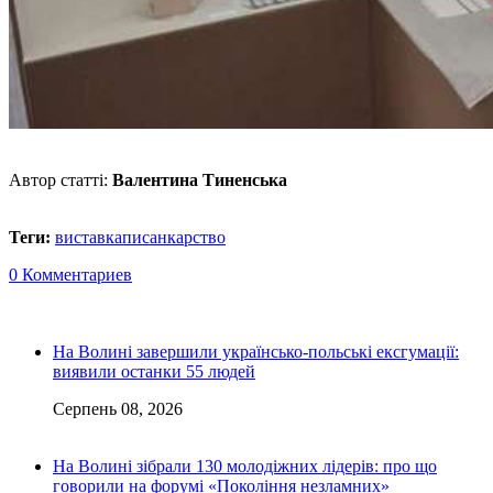
Автор статті:
Валентина Тиненська
Теги:
виставка
писанкарство
0 Комментариев
На Волині завершили українсько-польські ексгумації:
виявили останки 55 людей
Серпень 08, 2026
На Волині зібрали 130 молодіжних лідерів: про що
говорили на форумі «Покоління незламних»