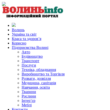
Волинь
Україна та світ
Краса та здоров’я
Корисно
Підприємства Волині
Авто
Будівництво
Транспорт
Послуги
Техніка, обладнання
Виробництво та Торгівля
Розваги, дозвілля
Медицина, санітарія
Навчання, освіта
Тварини
Рослини
Інтер’єр
Меблі
Контакти