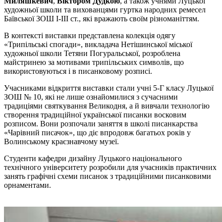
Миляшкевич
,
Віктором Дудкою
, а також учнями Луцької
художньої школи та вихованцями гуртка народних ремесел
Баївської ЗОШ І-ІІІ ст., які вражають своїм різноманіттям.
В контексті виставки представлена колекція одягу
«Трипільські спогади», викладача Нетішинської міської
художньої школи Тетяни Погуральської, розроблена
майстринею за мотивами трипільських символів, що
використовуються і в писанковому розписі.
Учасниками відкриття виставки стали учні 5-Г класу Луцької
ЗОШ № 10, які не лише ознайомилися з сучасними
традиціями святкування Великодня, а й вивчали технологію
створення традиційної української писанки восковим
розписом. Вони розпочали заняття в школі писанкарства
«Чарівний писачок», що діє впродовж багатьох років у
Волинському краєзнавчому музеї.
Студенти кафедри дизайну Луцького національного
технічного університету розробили для учасників практичних
занять графічні схеми писанок з традиційними писанковими
орнаментами.