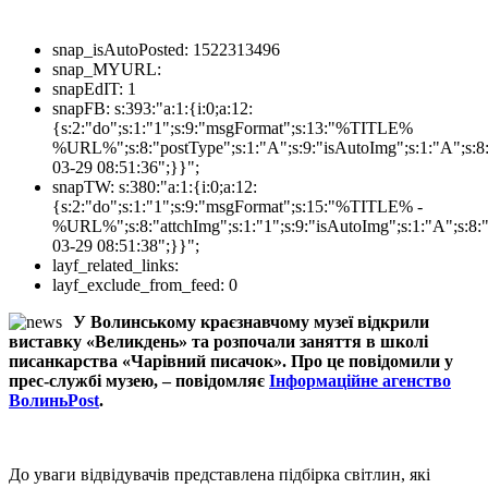
snap_isAutoPosted:
1522313496
snap_MYURL:
snapEdIT:
1
snapFB:
s:393:"a:1:{i:0;a:12:
{s:2:"do";s:1:"1";s:9:"msgFormat";s:13:"%TITLE%
%URL%";s:8:"postType";s:1:"A";s:9:"isAutoImg";s:1:"A";s:8:
03-29 08:51:36";}}";
snapTW:
s:380:"a:1:{i:0;a:12:
{s:2:"do";s:1:"1";s:9:"msgFormat";s:15:"%TITLE% -
%URL%";s:8:"attchImg";s:1:"1";s:9:"isAutoImg";s:1:"A";s:8:"
03-29 08:51:38";}}";
layf_related_links:
layf_exclude_from_feed:
0
У Волинському краєзнавчому музеї відкрили
виставку «Великдень» та розпочали заняття в школі
писанкарства «Чарівний писачок». Про це повідомили у
прес-службі музею, – повідомляє
Інформаційне агенство
ВолиньPost
.
До уваги відвідувачів представлена підбірка світлин, які