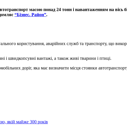
втотранспорт масою понад 24 тонн і навантаженням на вісь б
ідомляє
“Бізнес. Район”
.
.
ального користування, аварійних служб та транспорту, що викори
і і швидкопсувні вантажі, а також живі тварини і птиці.
мобільних доріг, яка має визначити місця стоянки автотранспорту
ою, якій майже 300 років