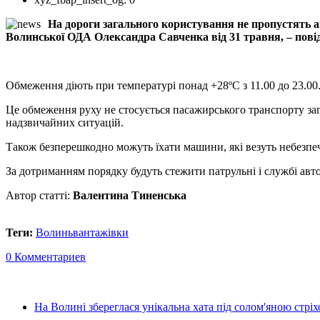
На дороги загального користування не пропустять а
Волинської ОДА Олександра Савченка від 31 травня, – пов
Обмеження діють при температурі понад +28ºС з 11.00 до 23.00
Це обмеження руху не стосується пасажирського транспорту заг
надзвичайних ситуацій.
Також безперешкодно можуть їхати машини, які везуть небезпечн
За дотриманням порядку будуть стежити патрульні і службі авто
Автор статті:
Валентина Тиненська
Теги:
Волинь
вантажівки
0 Комментариев
На Волині збереглася унікальна хата під солом'яною стріх