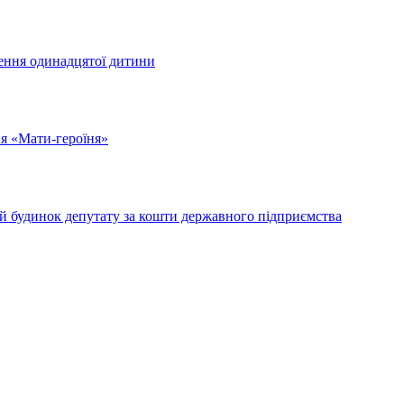
ження одинадцятої дитини
ня «Мати-героїня»
ий будинок депутату за кошти державного підприємства