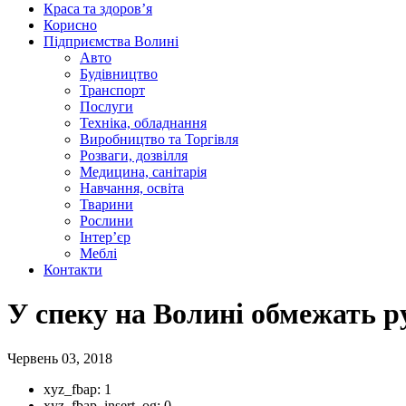
Краса та здоров’я
Корисно
Підприємства Волині
Авто
Будівництво
Транспорт
Послуги
Техніка, обладнання
Виробництво та Торгівля
Розваги, дозвілля
Медицина, санітарія
Навчання, освіта
Тварини
Рослини
Інтер’єр
Меблі
Контакти
У спеку на Волині обмежать р
Червень 03, 2018
xyz_fbap:
1
xyz_fbap_insert_og:
0