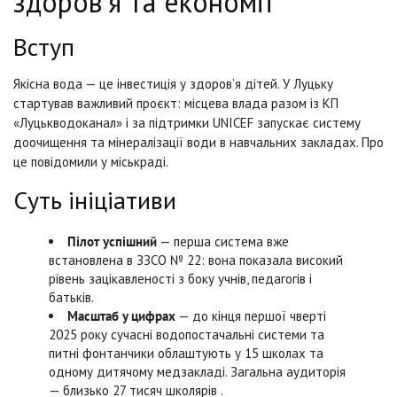
здоров’я та економії
Вступ
Якісна вода — це інвестиція у здоров’я дітей. У Луцьку
стартував важливий проєкт: місцева влада разом із КП
«Луцькводоканал» і за підтримки UNICEF запускає систему
доочищення та мінералізації води в навчальних закладах. Про
це повідомили у міськраді.
Суть ініціативи
Пілот успішний
— перша система вже
встановлена в ЗЗСО № 22: вона показала високий
рівень зацікавленості з боку учнів, педагогів і
батьків.
Масштаб у цифрах
— до кінця першої чверті
2025 року сучасні водопостачальні системи та
питні фонтанчики облаштують у 15 школах та
одному дитячому медзакладі. Загальна аудиторія
— близько 27 тисяч школярів .