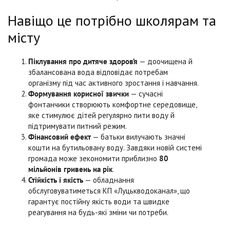
Навіщо це потрібно школярам та
місту
Піклування про дитяче здоров’я
— доочищена й
збалансована вода відповідає потребам
організму під час активного зростання і навчання.
Формування корисної звички
— сучасні
фонтанчики створюють комфортне середовище,
яке стимулює дітей регулярно пити воду й
підтримувати питний режим.
Фінансовий ефект
— батьки вилучають значні
кошти на бутильовану воду. Завдяки новій системі
громада може зекономити приблизно
80
мільйонів гривень на рік
.
Стійкість і якість
— обладнання
обслуговуватиметься КП «Луцькводоканал», що
гарантує постійну якість води та швидке
реагування на будь-які зміни чи потреби.