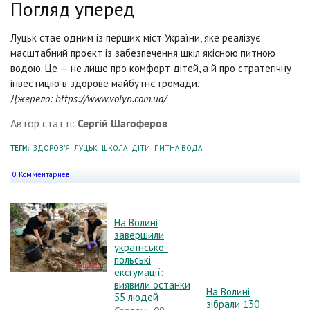
Погляд уперед
Луцьк стає одним із перших міст України, яке реалізує
масштабний проєкт із забезпечення шкіл якісною питною
водою. Це — не лише про комфорт дітей, а й про стратегічну
інвестицію в здорове майбутнє громади.
Джерело: https://www.volyn.com.ua/
Автор статті:
Сергій Шагоферов
ТЕГИ:
ЗДОРОВ'Я
ЛУЦЬК
ШКОЛА
ДІТИ
ПИТНА ВОДА
0 Комментариев
На Волині
завершили
українсько-
польські
ексгумації:
виявили останки
На Волині
55 людей
зібрали 130