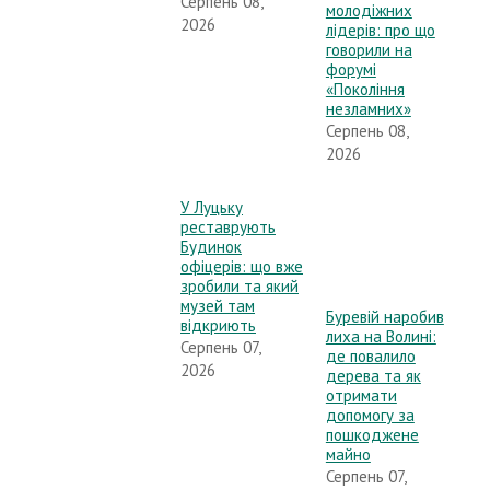
Серпень 08,
молодіжних
2026
лідерів: про що
говорили на
форумі
«Покоління
незламних»
Серпень 08,
2026
У Луцьку
реставрують
Будинок
офіцерів: що вже
зробили та який
музей там
Буревій наробив
відкриють
лиха на Волині:
Серпень 07,
де повалило
2026
дерева та як
отримати
допомогу за
пошкоджене
майно
Серпень 07,