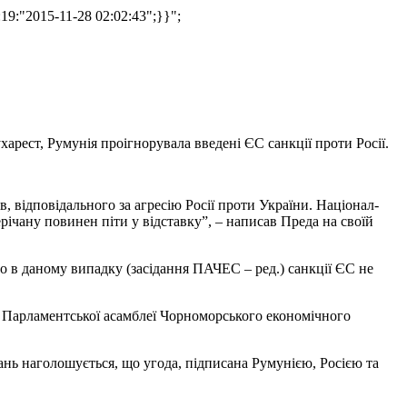
s:19:"2015-11-28 02:02:43";}}";
рест, Румунія проігнорувала введені ЄС санкції проти Росії.
, відповідального за агресію Росії проти України. Націонал-
Терічану повинен
піти у відставку”, – написав Преда на своїй
що в даному випадку (засідання ПАЧЕС – ред.) санкції ЄС не
ні Парламентської асамблеї Чорноморського економічного
ань наголошується, що угода, підписана Румунією, Росією та