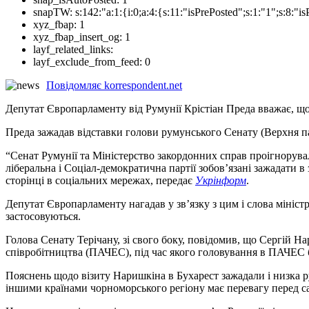
snapTW:
s:142:"a:1:{i:0;a:4:{s:11:"isPrePosted";s:1:"1";s:8:
xyz_fbap:
1
xyz_fbap_insert_og:
1
layf_related_links:
layf_exclude_from_feed:
0
Повідомляє korrespondent.net
Депутат Європарламенту від Румунії Крістіан Преда вважає, що
Преда зажадав відставки голови румунського Сенату (Верхня п
“Сенат Румунії та Міністерство закордонних справ проігнорувал
ліберальна і Соціал-демократична партії зобов’язані зажадати 
сторінці в соціальних мережах, передає
Укрінформ
.
Депутат Європарламенту нагадав у зв’язку з цим і слова мініст
застосовуються.
Голова Сенату Терічану, зі свого боку, повідомив, що Сергій Н
співробітництва (ПАЧЕС), під час якого головування в ПАЧЕС б
Пояснень щодо візиту Наришкіна в Бухарест зажадали і низка
іншими країнами чорноморського регіону має перевагу перед сан