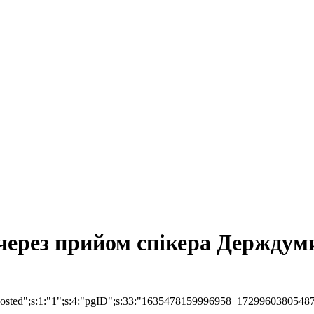
 через прийом спікера Держдум
:"isPosted";s:1:"1";s:4:"pgID";s:33:"1635478159996958_1729960380548