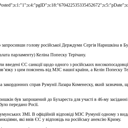
"isPosted";s:1:"1";s:4:"pgID";s:18:"670422535335452672";s:5:"pDate";
 запросивши голову російської Держдуми Сергія Наришкіна в Буха
алата парламенту) Келіна Попеску Терічану.
и введені ЄС санкції щодо одного з російських високопосадовців
в зв’язку з цим пояснень від МЗС нашої країни, а Келін Попеску 
ра закордонних справ Румунії Лазара Коменеску, який зазначив, 
аришкін був запрошений до Бухареста для участі в 46-му засідан
уло передано Росії.
 румунських ЗМІ.
В офіційній відповіді МЗС Румунії одному з вид
кціями, які ввів ЄС у відповідь на російську анексію Криму.