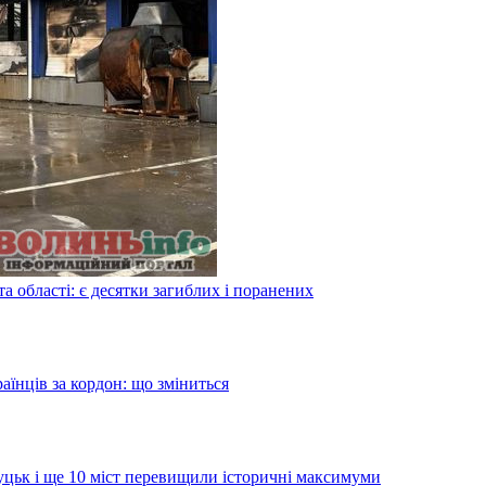
а області: є десятки загиблих і поранених
аїнців за кордон: що зміниться
Луцьк і ще 10 міст перевищили історичні максимуми