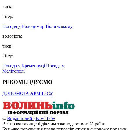
тиск:
вітер:
Погода у Володимир-Волинському
вологість:
тиск:
вітер:
Погода у Кременчуці
Погода у
Мелітополі
РЕКОМЕНДУЄМО
ДОПОМОГА АРМІЇ ЗСУ
©
Видавничий дім «ОГО»
Всі права захищені діючим законодавством України.
Будь-яке порушення права переслідується в судовому порядку.