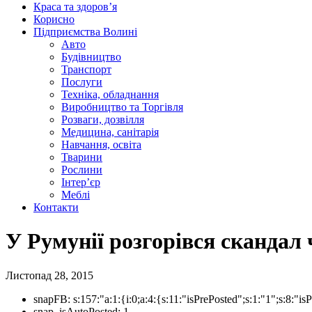
Краса та здоров’я
Корисно
Підприємства Волині
Авто
Будівництво
Транспорт
Послуги
Техніка, обладнання
Виробництво та Торгівля
Розваги, дозвілля
Медицина, санітарія
Навчання, освіта
Тварини
Рослини
Інтер’єр
Меблі
Контакти
У Румунії розгорівся скандал
Листопад 28, 2015
snapFB:
s:157:"a:1:{i:0;a:4:{s:11:"isPrePosted";s:1:"1";s:8
snap_isAutoPosted:
1