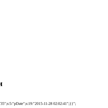
и
735";s:5:"pDate";s:19:"2015-11-28 02:02:41";}}";