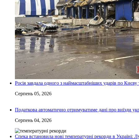
Росія завдала одного з наймасштабніших ударів по Києву т
Серпень 05, 2026
Податкова автоматично отримуватиме дані про виїзди укр
Серпень 04, 2026
Спека встановила нові температурні рекорди в Україні: 