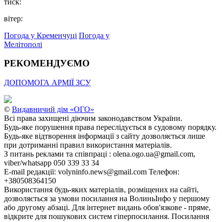
тиск:
вітер:
Погода у Кременчуці
Погода у
Мелітополі
РЕКОМЕНДУЄМО
ДОПОМОГА АРМІЇ ЗСУ
©
Видавничий дім «ОГО»
Всі права захищені діючим законодавством України.
Будь-яке порушення права переслідується в судовому порядку.
Будь-яке відтворення інформації з сайту дозволяється лише
при дотриманні правил використання матеріалів.
З питань реклами та співпраці : olena.ogo.ua@gmail.com,
viber/whatsapp 050 339 33 34
E-mail редакції: volyninfo.news@gmail.com Телефон:
+380508364150
Використання будь-яких матеріалів, розміщених на сайті,
дозволяється за умови посилання на ВолиньІнфо у першому
або другому абзаці. Для інтернет видань обов'язкове - пряме,
відкрите для пошукових систем гіперпосилання. Посилання