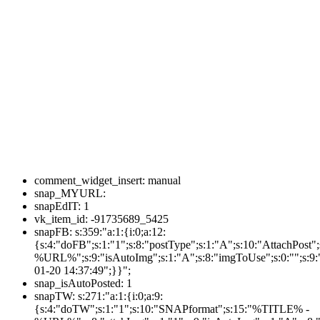
comment_widget_insert:
manual
snap_MYURL:
snapEdIT:
1
vk_item_id:
-91735689_5425
snapFB:
s:359:"a:1:{i:0;a:12:
{s:4:"doFB";s:1:"1";s:8:"postType";s:1:"A";s:10:"AttachPos
%URL%";s:9:"isAutoImg";s:1:"A";s:8:"imgToUse";s:0:"";s:9:"
01-20 14:37:49";}}";
snap_isAutoPosted:
1
snapTW:
s:271:"a:1:{i:0;a:9:
{s:4:"doTW";s:1:"1";s:10:"SNAPformat";s:15:"%TITLE% -