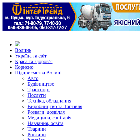
Волинь
Україна та світ
Краса та здоров’я
Корисно
Підприємства Волині
Авто
Будівництво
Транспорт
Послуги
Техніка, обладнання
Виробництво та Торгівля
Розваги, дозвілля
Медицина, санітарія
Навчання, освіта
Тварини
Рослини