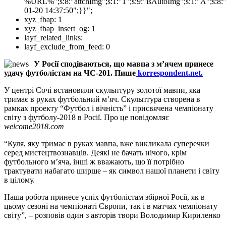
%URL%";s:8:"attchImg";s:1:"1";s:9:"isAutoImg";s:1:"A";s:8:"
01-20 14:37:50";}}";
xyz_fbap:
1
xyz_fbap_insert_og:
1
layf_related_links:
layf_exclude_from_feed:
0
У Росії сподіваються, що мавпа з м’ячем принесе
удачу футболістам на ЧС-201. Пише
korrespondent.net.
У центрі Сочі встановили скульптуру золотої мавпи, яка
тримає в руках футбольний м’яч. Скульптура створена в
рамках проекту “Футбол і вічність” і присвячена чемпіонату
світу з футболу-2018 в Росії. Про це повідомляє
welcome2018.com
“Куля, яку тримає в руках мавпа, вже викликала суперечки
серед мистецтвознавців. Деякі не бачать нічого, крім
футбольного м’яча, інші ж вважають, що її потрібно
трактувати набагато ширше – як символ нашої планети і світу
в цілому.
Наша робота принесе успіх футболістам збірної Росії, як в
цьому сезоні на чемпіонаті Європи, так і в матчах чемпіонату
світу”, – розповів один з авторів твори Володимир Кириленко