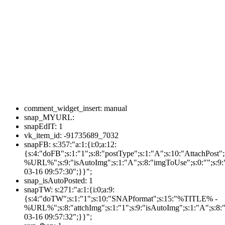
comment_widget_insert:
manual
snap_MYURL:
snapEdIT:
1
vk_item_id:
-91735689_7032
snapFB:
s:357:"a:1:{i:0;a:12:
{s:4:"doFB";s:1:"1";s:8:"postType";s:1:"A";s:10:"AttachPos
%URL%";s:9:"isAutoImg";s:1:"A";s:8:"imgToUse";s:0:"";s:9:"
03-16 09:57:30";}}";
snap_isAutoPosted:
1
snapTW:
s:271:"a:1:{i:0;a:9:
{s:4:"doTW";s:1:"1";s:10:"SNAPformat";s:15:"%TITLE% -
%URL%";s:8:"attchImg";s:1:"1";s:9:"isAutoImg";s:1:"A";s:8:"
03-16 09:57:32";}}";