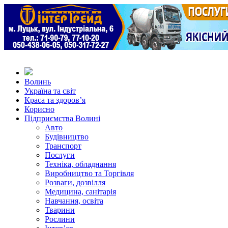
Волинь
Україна та світ
Краса та здоров’я
Корисно
Підприємства Волині
Авто
Будівництво
Транспорт
Послуги
Техніка, обладнання
Виробництво та Торгівля
Розваги, дозвілля
Медицина, санітарія
Навчання, освіта
Тварини
Рослини