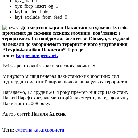
xyz_fbap:
1
xyz_fbap_insert_og:
1
layf_related_links:
layf_exclude_from_feed:
0
До смертної кари в Пакистані засуджено 13 осіб,
причетних до скоєння тяжких злочинів, пов’язаних з
тероризмом. Як повідомляє агентство Сіньхуа, засуджені
належали до забороненого терористичного угруповання
“Техрік-і-талібан Пакистан”. Про це
пише
Корреспондент.net.
Всі заарештовані зізналися в своїх злочинах.
Минулого місяця генерал пакистанських збройних сил
підтвердив смертний вирок щодо дванадцятьох терористів.
Нагадаємо, 17 грудня 2014 року прем’єр-міністр Пакистану
Наваз Шаріф скасував мораторій на смертну кару, що діяв у
Пакистані з 2008 року.
Автор статті:
Наталя Хвесик
Теги:
смертна кара
терористи