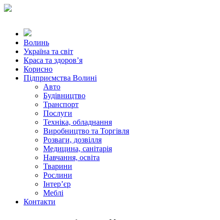
Волинь
Україна та світ
Краса та здоров’я
Корисно
Підприємства Волині
Авто
Будівництво
Транспорт
Послуги
Техніка, обладнання
Виробництво та Торгівля
Розваги, дозвілля
Медицина, санітарія
Навчання, освіта
Тварини
Рослини
Інтер’єр
Меблі
Контакти