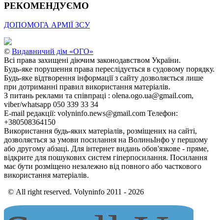
РЕКОМЕНДУЄМО
ДОПОМОГА АРМІЇ ЗСУ
©
Видавничий дім «ОГО»
Всі права захищені діючим законодавством України.
Будь-яке порушення права переслідується в судовому порядку.
Будь-яке відтворення інформації з сайту дозволяється лише
при дотриманні правил використання матеріалів.
З питань реклами та співпраці : olena.ogo.ua@gmail.com,
viber/whatsapp 050 339 33 34
E-mail редакції: volyninfo.news@gmail.com Телефон:
+380508364150
Використання будь-яких матеріалів, розміщених на сайті,
дозволяється за умови посилання на ВолиньІнфо у першому
або другому абзаці. Для інтернет видань обов'язкове - пряме,
відкрите для пошукових систем гіперпосилання. Посилання
має бути розміщено незалежно від повного або часткового
використання матеріалів.
© All right reserved. Volyninfo 2011 - 2026