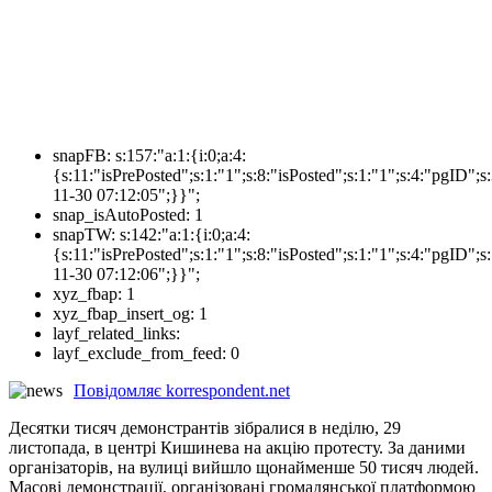
snapFB:
s:157:"a:1:{i:0;a:4:
{s:11:"isPrePosted";s:1:"1";s:8:"isPosted";s:1:"1";s:4:"pgI
11-30 07:12:05";}}";
snap_isAutoPosted:
1
snapTW:
s:142:"a:1:{i:0;a:4:
{s:11:"isPrePosted";s:1:"1";s:8:"isPosted";s:1:"1";s:4:"pgID
11-30 07:12:06";}}";
xyz_fbap:
1
xyz_fbap_insert_og:
1
layf_related_links:
layf_exclude_from_feed:
0
Повідомляє korrespondent.net
Десятки тисяч демонстрантів зібралися в неділю, 29
листопада, в центрі Кишинева на акцію протесту. За даними
організаторів, на вулиці вийшло щонайменше 50 тисяч людей.
Масові демонстрації, організовані громадянської платформою