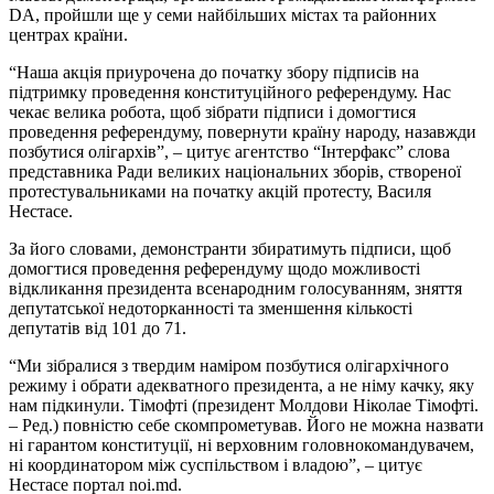
DA, пройшли ще у семи найбільших містах та районних
центрах країни.
“Наша акція приурочена до початку збору підписів на
підтримку проведення конституційного референдуму. Нас
чекає велика робота, щоб зібрати підписи і домогтися
проведення референдуму, повернути країну народу, назавжди
позбутися олігархів”, – цитує агентство “Інтерфакс” слова
представника Ради великих національних зборів, створеної
протестувальниками на початку акцій протесту, Василя
Нестасе.
За його словами, демонстранти збиратимуть підписи, щоб
домогтися проведення референдуму щодо можливості
відкликання президента всенародним голосуванням, зняття
депутатської недоторканності та зменшення кількості
депутатів від 101 до 71.
“Ми зібралися з твердим наміром позбутися олігархічного
режиму і обрати адекватного президента, а не німу качку, яку
нам підкинули. Тімофті (президент Молдови Ніколае Тімофті.
– Ред.) повністю себе скомпрометував. Його не можна назвати
ні гарантом конституції, ні верховним головнокомандувачем,
ні координатором між суспільством і владою”, – цитує
Нестасе портал noi.md.