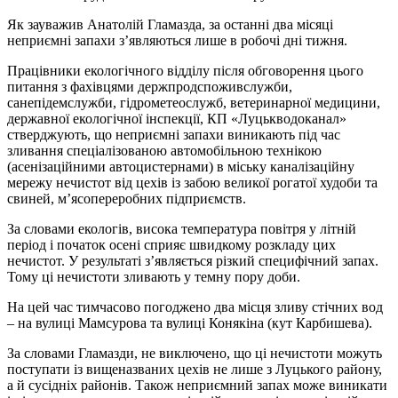
Як зауважив Анатолій Гламазда, за останні два місяці
неприємні запахи з’являються лише в робочі дні тижня.
Працівники екологічного відділу після обговорення цього
питання з фахівцями держпродспоживслужби,
санепідемслужби, гідрометеослужб, ветеринарної медицини,
державної екологічної інспекції, КП «Луцькводоканал»
стверджують, що неприємні запахи виникають під час
зливання спеціалізованою автомобільною технікою
(асенізаційними автоцистернами) в міську каналізаційну
мережу нечистот від цехів із забою великої рогатої худоби та
свиней, м’ясопереробних підприємств.
За словами екологів, висока температура повітря у літній
період і початок осені сприяє швидкому розкладу цих
нечистот. У результаті з’являється різкий специфічний запах.
Тому ці нечистоти зливають у темну пору доби.
На цей час тимчасово погоджено два місця зливу стічних вод
– на вулиці Мамсурова та вулиці Конякіна (кут Карбишева).
За словами Гламазди, не виключено, що ці нечистоти можуть
поступати із вищеназваних цехів не лише з Луцького району,
а й сусідніх районів. Також неприємний запах може виникати