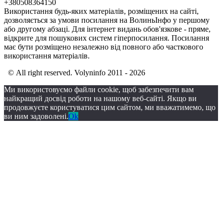
+380508364150
Використання будь-яких матеріалів, розміщених на сайті,
дозволяється за умови посилання на ВолиньІнфо у першому
або другому абзаці. Для інтернет видань обов'язкове - пряме,
відкрите для пошукових систем гіперпосилання. Посилання
має бути розміщено незалежно від повного або часткового
використання матеріалів.
© All right reserved. Volyninfo 2011 - 2026
Ми використовуємо файли cookie, щоб забезпечити вам
найкращий досвід роботи на нашому веб-сайті. Якщо ви
продовжуєте користуватися цим сайтом, ми вважатимемо, що
ви ним задоволені.
Ok