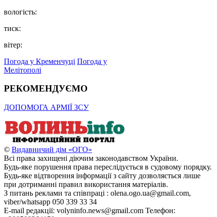
вологість:
тиск:
вітер:
Погода у Кременчуці
Погода у
Мелітополі
РЕКОМЕНДУЄМО
ДОПОМОГА АРМІЇ ЗСУ
©
Видавничий дім «ОГО»
Всі права захищені діючим законодавством України.
Будь-яке порушення права переслідується в судовому порядку.
Будь-яке відтворення інформації з сайту дозволяється лише
при дотриманні правил використання матеріалів.
З питань реклами та співпраці : olena.ogo.ua@gmail.com,
viber/whatsapp 050 339 33 34
E-mail редакції: volyninfo.news@gmail.com Телефон: