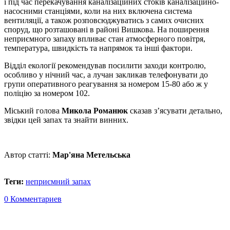
і під час перекачування каналізаційних стоків каналізаційно-
насосними станціями, коли на них включена система
вентиляції, а також розповсюджуватись з самих очисних
споруд, що розташовані в районі Вишкова. На поширення
неприємного запаху впливає стан атмосферного повітря,
температура, швидкість та напрямок та інші фактори.
Відділ екології рекомендував посилити заходи контролю,
особливо у нічний час, а лучан закликав телефонувати до
групи оперативного реагування за номером 15-80 або ж у
поліцію за номером 102.
Міський голова
Микола Романюк
сказав з’ясувати детально,
звідки цей запах та знайти винних.
Автор статті:
Мар'яна Метельська
Теги:
неприємний запах
0 Комментариев