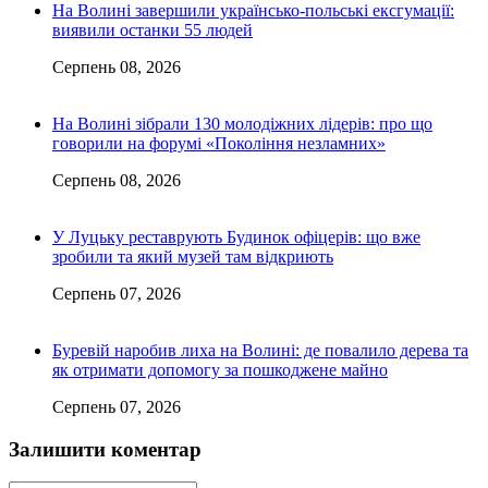
На Волині завершили українсько-польські ексгумації:
виявили останки 55 людей
Серпень 08, 2026
На Волині зібрали 130 молодіжних лідерів: про що
говорили на форумі «Покоління незламних»
Серпень 08, 2026
У Луцьку реставрують Будинок офіцерів: що вже
зробили та який музей там відкриють
Серпень 07, 2026
Буревій наробив лиха на Волині: де повалило дерева та
як отримати допомогу за пошкоджене майно
Серпень 07, 2026
Залишити коментар