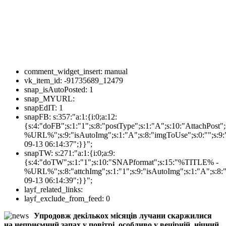
comment_widget_insert:
manual
vk_item_id:
-91735689_12479
snap_isAutoPosted:
1
snap_MYURL:
snapEdIT:
1
snapFB:
s:357:"a:1:{i:0;a:12:
{s:4:"doFB";s:1:"1";s:8:"postType";s:1:"A";s:10:"AttachPos
%URL%";s:9:"isAutoImg";s:1:"A";s:8:"imgToUse";s:0:"";s:9:"
09-13 06:14:37";}}";
snapTW:
s:271:"a:1:{i:0;a:9:
{s:4:"doTW";s:1:"1";s:10:"SNAPformat";s:15:"%TITLE% -
%URL%";s:8:"attchImg";s:1:"1";s:9:"isAutoImg";s:1:"A";s:8:"
09-13 06:14:39";}}";
layf_related_links:
layf_exclude_from_feed:
0
Упродовж декількох місяців лучани скаржилися
на неприємний запах у повітрі, особливо у вечірній, нічний