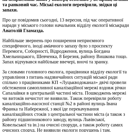
та ранковий час. Міські екологи перевірили, звідки ці
запахи.
Про це повідомив сьогодні, 13 вересня, під час оперативної
наради у міського голови начальник відділу екології міськради
Анатолій Гламазда.
Найбільше звернень про поширення неприємного
специфічного, іноді аміачного запаху було з проспекту
Перемоги, Соборності, Відродження, вулиць Богдана
Хмельницького, Шевченка, 8 Березня, району Вишкова тощо.
Запах відчувався найбільше ввечері, вночі та зранку.
За словами головного еколога, працівники відділу екології та
управління з питань надзвичайних ситуацій міської ради
спільно з працівниками КП «Луцькводоканал» двічі провели
обстеження самопливної каналізаційної мережі вздовж річки
Сапалаївки в центральній частині міста. Пошкоджень мережі
чи витоків нечистот не виявили. Також перевірили роботу
каналізаційно-насосної станції №2 в районі вулиць Івана
Франка та Набережної, з якої іде перекачування
каналізаційних стоків з центральної частини міста (а також з
району підшипникового заводу, вулиць Львівської,
Ковельської та ін.) на очисні споруди, а також роботу самих
очисних споруд. Не виявили екологи порушень і там.