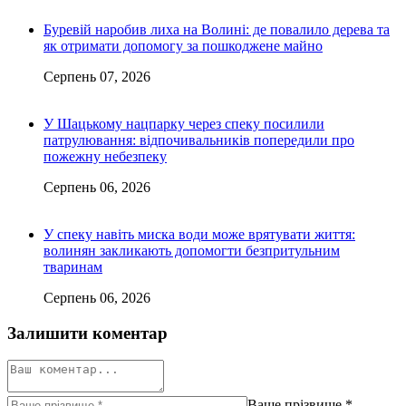
Буревій наробив лиха на Волині: де повалило дерева та
як отримати допомогу за пошкоджене майно
Серпень 07, 2026
У Шацькому нацпарку через спеку посилили
патрулювання: відпочивальників попередили про
пожежну небезпеку
Серпень 06, 2026
У спеку навіть миска води може врятувати життя:
волинян закликають допомогти безпритульним
тваринам
Серпень 06, 2026
Залишити коментар
Ваше прізвище
*