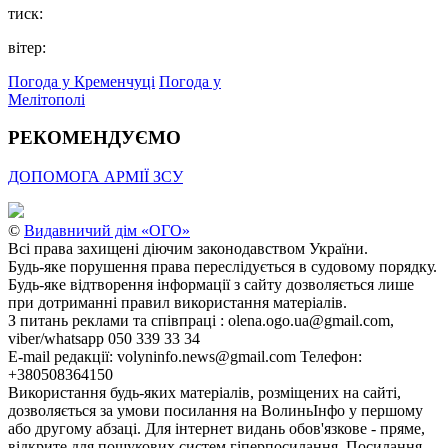
тиск:
вітер:
Погода у Кременчуці
Погода у
Мелітополі
РЕКОМЕНДУЄМО
ДОПОМОГА АРМІЇ ЗСУ
©
Видавничий дім «ОГО»
Всі права захищені діючим законодавством України.
Будь-яке порушення права переслідується в судовому порядку.
Будь-яке відтворення інформації з сайту дозволяється лише
при дотриманні правил використання матеріалів.
З питань реклами та співпраці : olena.ogo.ua@gmail.com,
viber/whatsapp 050 339 33 34
E-mail редакції: volyninfo.news@gmail.com Телефон:
+380508364150
Використання будь-яких матеріалів, розміщених на сайті,
дозволяється за умови посилання на ВолиньІнфо у першому
або другому абзаці. Для інтернет видань обов'язкове - пряме,
відкрите для пошукових систем гіперпосилання. Посилання