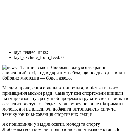
layf_related_links:
layf_exclude_from_feed:
0
4 липня в місті Любомль відбувся яскравий
спортивний захід під відкритим небом, що поєднав два види
бойових мистецтв — бокс і дзюдо.
Місцем проведення став парк напроти адміністративного
приміщення міської ради. Саме тут юні спортсмени вийшли
на імпровізовану арену, щоб продемонструвати свої навички в
ефектних виступах. Глядачі мали змогу не лише підтримати
молодь, а й на власні очі побачити витривалість, силу та
техніку юних вихованців спортивних секцій.
Як повідомили у відділі освіти, молоді та спорту
Любомльської громади, подію відвідали чимало містян. До