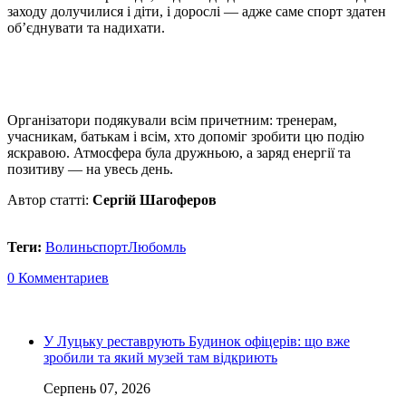
заходу долучилися і діти, і дорослі — адже саме спорт здатен
об’єднувати та надихати.
Організатори подякували всім причетним: тренерам,
учасникам, батькам і всім, хто допоміг зробити цю подію
яскравою. Атмосфера була дружньою, а заряд енергії та
позитиву — на увесь день.
Автор статті:
Сергій Шагоферов
Теги:
Волинь
спорт
Любомль
0 Комментариев
У Луцьку реставрують Будинок офіцерів: що вже
зробили та який музей там відкриють
Серпень 07, 2026