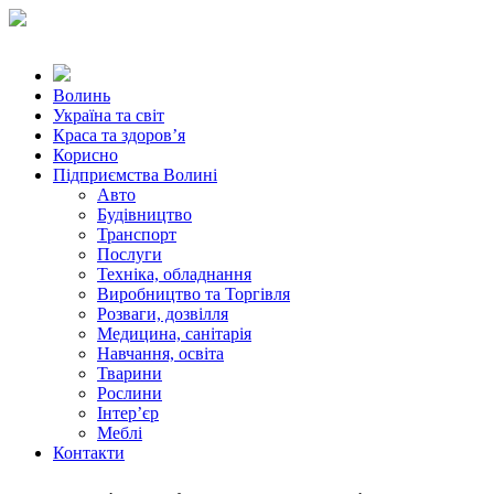
Волинь
Україна та світ
Краса та здоров’я
Корисно
Підприємства Волині
Авто
Будівництво
Транспорт
Послуги
Техніка, обладнання
Виробництво та Торгівля
Розваги, дозвілля
Медицина, санітарія
Навчання, освіта
Тварини
Рослини
Інтер’єр
Меблі
Контакти