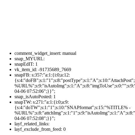
comment_widget_insert:
manual
snap_MYURL:
snapEdIT:
1
vk_item_id:
-91735689_7669
snapFB:
s:357:"a:1:{i:0;a:12:
{s:4:"doFB";s:1:"1";s:8:"postType";s:1:"A";s:10:"AttachPos
%URL%";s:9:"isAutoImg";s:1:"A";s:8:"imgToUse";s:0:"";s:9:"
04-06 07:52:06";}}";
snap_isAutoPosted:
1
snapTW:
s:271:"a:1:{i:0;a:9:
{s:4:"doTW";s:1:"1";s:10:"SNAPformat";s:15:"%TITLE% -
%URL%";s:8:"attchImg";s:1:"1";s:9:"isAutoImg";s:1:"A";s:8:"
04-06 07:52:08";}}";
layf_related_links:
layf_exclude_from_feed:
0