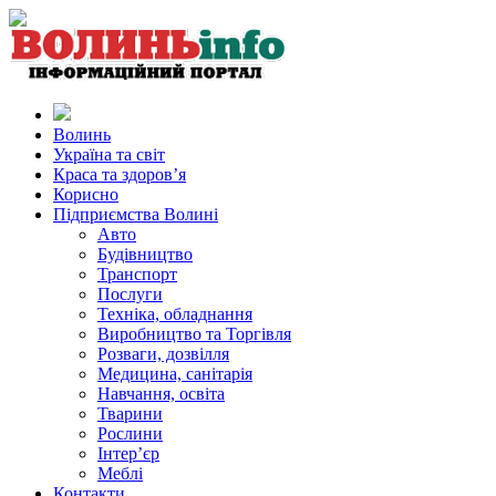
Волинь
Україна та світ
Краса та здоров’я
Корисно
Підприємства Волині
Авто
Будівництво
Транспорт
Послуги
Техніка, обладнання
Виробництво та Торгівля
Розваги, дозвілля
Медицина, санітарія
Навчання, освіта
Тварини
Рослини
Інтер’єр
Меблі
Контакти