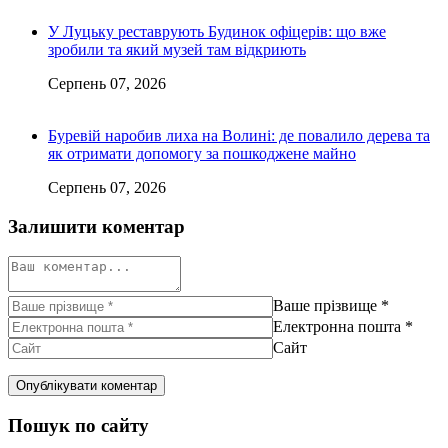
У Луцьку реставрують Будинок офіцерів: що вже
зробили та який музей там відкриють
Серпень 07, 2026
Буревій наробив лиха на Волині: де повалило дерева та
як отримати допомогу за пошкоджене майно
Серпень 07, 2026
Залишити коментар
Ваше прізвище
*
Електронна пошта
*
Сайт
Пошук по сайту