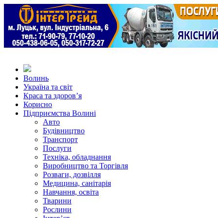
Волинь
Україна та світ
Краса та здоров’я
Корисно
Підприємства Волині
Авто
Будівництво
Транспорт
Послуги
Техніка, обладнання
Виробництво та Торгівля
Розваги, дозвілля
Медицина, санітарія
Навчання, освіта
Тварини
Рослини