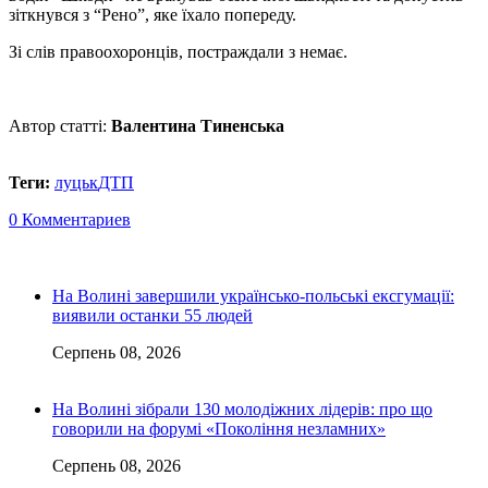
зіткнувся з “Рено”, яке їхало попереду.
Зі слів правоохоронців, постраждали з немає.
Автор статті:
Валентина Тиненська
Теги:
луцьк
ДТП
0 Комментариев
На Волині завершили українсько-польські ексгумації:
виявили останки 55 людей
Серпень 08, 2026
На Волині зібрали 130 молодіжних лідерів: про що
говорили на форумі «Покоління незламних»
Серпень 08, 2026