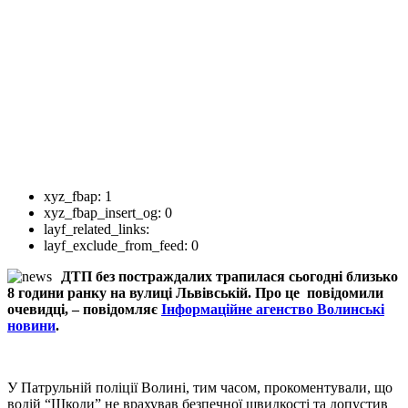
xyz_fbap:
1
xyz_fbap_insert_og:
0
layf_related_links:
layf_exclude_from_feed:
0
ДТП без постраждалих трапилася сьогодні близько
8 години ранку на вулиці Львівській. Про це повідомили
очевидці, – повідомляє
Інформаційне агенство Волинські
новини
.
У Патрульній поліції Волині, тим часом, прокоментували, що
водій “Шкоди” не врахував безпечної швидкості та допустив