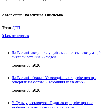
Автор статті:
Валентина Тиненська
Теги:
ДТП
0 Комментариев
На Волині завершили українсько-польські ексгумації:
виявили останки 55 людей
Серпень 08, 2026
На Волині зібрали 130 молодіжних лідерів: про що
говорили на форумі «Покоління незламних»
Серпень 08, 2026
У Луцьку реставрують Будинок офіцерів: що вже
зробили та який музей там відкриють