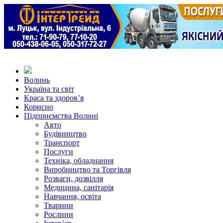
Волинь
Україна та світ
Краса та здоров’я
Корисно
Підприємства Волині
Авто
Будівництво
Транспорт
Послуги
Техніка, обладнання
Виробництво та Торгівля
Розваги, дозвілля
Медицина, санітарія
Навчання, освіта
Тварини
Рослини