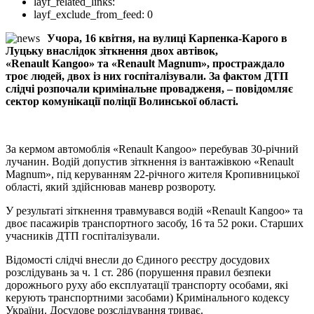
layf_related_links:
layf_exclude_from_feed:
0
Учора, 16 квітня, на вулиці Карпенка-Карого в
Луцьку внаслідок зіткнення двох автівок,
«Renault Kangoo» та «Renault Magnum», простраждало
троє людей, двох із них госпіталізували. За фактом ДТП
слідчі розпочали кримінальне провадженя, – повідомляє
сектор комунікації поліції Волинської області.
За кермом автомоблія «Renault Kangoo» перебував 30-річний
лучанин. Водій допустив зіткнення із вантажівкою «Renault
Magnum», під керуванням 22-річного жителя Кропивницької
області, який здійснював маневр розвороту.
У результаті зіткнення травмувався водій «Renault Kangoo» та
двоє пасажирів транспортного засобу, 16 та 52 роки. Старших
учасників ДТП госпіталізували.
Відомості слідчі внесли до Єдиного реєстру досудових
розслідувань за ч. 1 ст. 286 (порушення правил безпеки
дорожнього руху або експлуатації транспорту особами, які
керують транспортними засобами) Кримінального кодексу
України. Досудове розслідування триває.