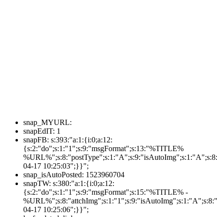
snap_MYURL:
snapEdIT:
1
snapFB:
s:393:"a:1:{i:0;a:12:
{s:2:"do";s:1:"1";s:9:"msgFormat";s:13:"%TITLE%
%URL%";s:8:"postType";s:1:"A";s:9:"isAutoImg";s:1:"A";s:8:
04-17 10:25:03";}}";
snap_isAutoPosted:
1523960704
snapTW:
s:380:"a:1:{i:0;a:12:
{s:2:"do";s:1:"1";s:9:"msgFormat";s:15:"%TITLE% -
%URL%";s:8:"attchImg";s:1:"1";s:9:"isAutoImg";s:1:"A";s:8:"
04-17 10:25:06";}}";