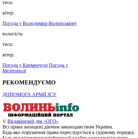
тиск:
вітер:
Погода у Володимир-Волинському
вологість:
тиск:
вітер:
Погода у Кременчуці
Погода у
Мелітополі
РЕКОМЕНДУЄМО
ДОПОМОГА АРМІЇ ЗСУ
©
Видавничий дім «ОГО»
Всі права захищені діючим законодавством України.
Будь-яке порушення права переслідується в судовому порядку.
Будь-яке відтворення інформації з сайту дозволяється лише