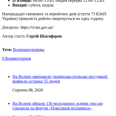
П’ятниця:
08:00–15:45, обідня перерва 12:00–12:45.
Вихідні:
субота, неділя.
Напередодні святкових та неробочих днів (стаття 73 КЗпП
України) тривалість роботи скорочується на одну годину.
Джерело: https://vl.tax.gov.ua/
Автор статті:
Сергій Шагоферов
Теги:
Волинь
податкова
0 Комментариев
На Волині завершили українсько-польські ексгумації:
виявили останки 55 людей
Серпень 08, 2026
На Волині зібрали 130 молодіжних лідерів: про що
говорили на форумі «Покоління незламних»