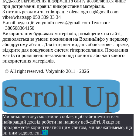
Будь-яке відтворення інформації з сайту дозволяється лише
при дотриманні правил використання матеріалів.
З питань реклами та співпраці : olena.ogo.ua@gmail.com,
viber/whatsapp 050 339 33 34
E-mail редакції: volyninfo.news@gmail.com Телефон:
+380508364150
Використання будь-яких матеріалів, розміщених на сайті,
дозволяється за умови посилання на ВолиньІнфо у першому
або другому абзаці. Для інтернет видань обов'язкове - пряме,
відкрите для пошукових систем гіперпосилання. Посилання
має бути розміщено незалежно від повного або часткового
використання матеріалів.
© All right reserved. Volyninfo 2011 - 2026
Scroll Up
Ми використовуємо файли cookie, щоб забезпечити вам
найкращий досвід роботи на нашому веб-сайті. Якщо ви
продовжуєте користуватися цим сайтом, ми вважатимемо, що
ви ним задоволені.
Ok