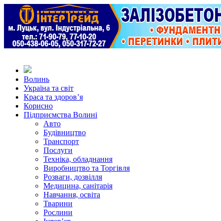
Волинь
Україна та світ
Краса та здоров’я
Корисно
Підприємства Волині
Авто
Будівництво
Транспорт
Послуги
Техніка, обладнання
Виробництво та Торгівля
Розваги, дозвілля
Медицина, санітарія
Навчання, освіта
Тварини
Рослини