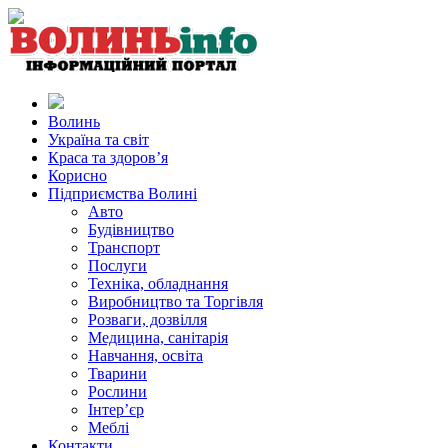
Волинь
Україна та світ
Краса та здоров’я
Корисно
Підприємства Волині
Авто
Будівництво
Транспорт
Послуги
Техніка, обладнання
Виробництво та Торгівля
Розваги, дозвілля
Медицина, санітарія
Навчання, освіта
Тварини
Рослини
Інтер’єр
Меблі
Контакти