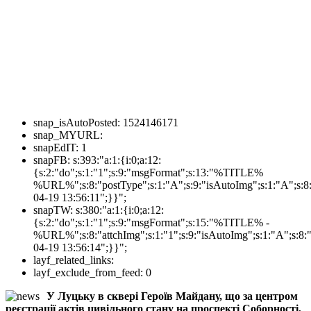
snap_isAutoPosted:
1524146171
snap_MYURL:
snapEdIT:
1
snapFB:
s:393:"a:1:{i:0;a:12:
{s:2:"do";s:1:"1";s:9:"msgFormat";s:13:"%TITLE%
%URL%";s:8:"postType";s:1:"A";s:9:"isAutoImg";s:1:"A";s:8:
04-19 13:56:11";}}";
snapTW:
s:380:"a:1:{i:0;a:12:
{s:2:"do";s:1:"1";s:9:"msgFormat";s:15:"%TITLE% -
%URL%";s:8:"attchImg";s:1:"1";s:9:"isAutoImg";s:1:"A";s:8:"
04-19 13:56:14";}}";
layf_related_links:
layf_exclude_from_feed:
0
У Луцьку в сквері Героїв Майдану, що за центром
реєстрації актів цивільного стану на проспекті Соборності,