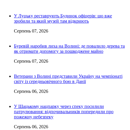
У Луцьку реставрують Будинок офіцерів: що вже
зробили та який музей там відкриють
Серпень 07, 2026
Буревій наробив лиха на Волині: де повалило дерева та
як отримати допомогу за пошкоджене майно
Серпень 07, 2026
Ветерани з Волині представили Україну на чемпіонаті
світу із середньовічного бою в Данії
Серпень 06, 2026
У Шацькому нацпарку через спеку посилили
патрулювання: відпочивальників попередили про
пожежну небезпеку
Серпень 06, 2026