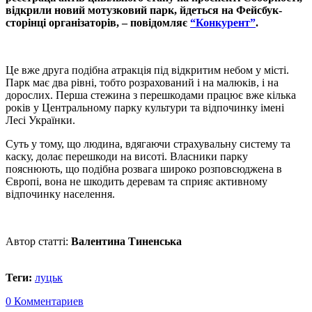
відкрили новий мотузковий парк, йдеться на Фейсбук-
сторінці організаторів, – повідомляє
“Конкурент”
.
Це вже друга подібна атракція під відкритим небом у місті.
Парк має два рівні, тобто розрахований і на малюків, і на
дорослих. Перша стежина з перешкодами працює вже кілька
років у Центральному парку культури та відпочинку імені
Лесі Українки.
Суть у тому, що людина, вдягаючи страхувальну систему та
каску, долає перешкоди на висоті. Власники парку
пояснюють, що подібна розвага широко розповсюджена в
Європі, вона не шкодить деревам та сприяє активному
відпочинку населення.
Автор статті:
Валентина Тиненська
Теги:
луцьк
0 Комментариев