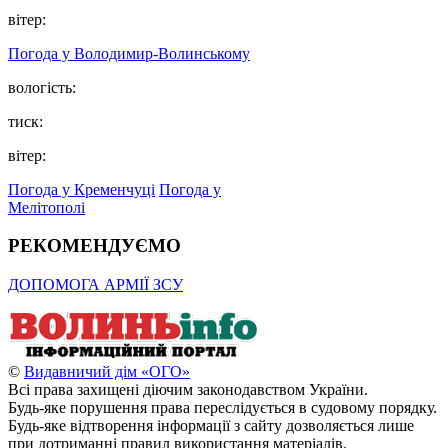
вітер:
Погода у Володимир-Волинському
вологість:
тиск:
вітер:
Погода у Кременчуці
Погода у
Мелітополі
РЕКОМЕНДУЄМО
ДОПОМОГА АРМІЇ ЗСУ
©
Видавничий дім «ОГО»
Всі права захищені діючим законодавством України.
Будь-яке порушення права переслідується в судовому порядку.
Будь-яке відтворення інформації з сайту дозволяється лише
при дотриманні правил використання матеріалів.