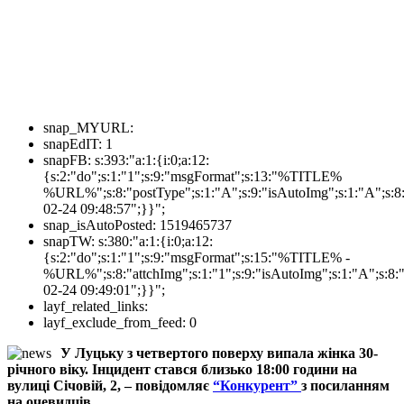
snap_MYURL:
snapEdIT:
1
snapFB:
s:393:"a:1:{i:0;a:12:
{s:2:"do";s:1:"1";s:9:"msgFormat";s:13:"%TITLE%
%URL%";s:8:"postType";s:1:"A";s:9:"isAutoImg";s:1:"A";s:8:
02-24 09:48:57";}}";
snap_isAutoPosted:
1519465737
snapTW:
s:380:"a:1:{i:0;a:12:
{s:2:"do";s:1:"1";s:9:"msgFormat";s:15:"%TITLE% -
%URL%";s:8:"attchImg";s:1:"1";s:9:"isAutoImg";s:1:"A";s:8:"
02-24 09:49:01";}}";
layf_related_links:
layf_exclude_from_feed:
0
У Луцьку з четвертого поверху випала жінка 30-
річного віку. Інцидент стався близько 18:00 години на
вулиці Січовій, 2, – повідомляє
“Конкурент”
з посиланням
на очевидців.