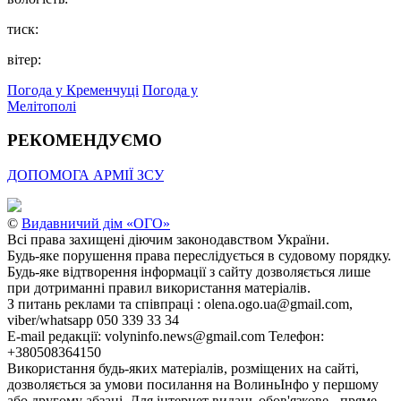
тиск:
вітер:
Погода у Кременчуці
Погода у
Мелітополі
РЕКОМЕНДУЄМО
ДОПОМОГА АРМІЇ ЗСУ
©
Видавничий дім «ОГО»
Всі права захищені діючим законодавством України.
Будь-яке порушення права переслідується в судовому порядку.
Будь-яке відтворення інформації з сайту дозволяється лише
при дотриманні правил використання матеріалів.
З питань реклами та співпраці : olena.ogo.ua@gmail.com,
viber/whatsapp 050 339 33 34
E-mail редакції: volyninfo.news@gmail.com Телефон:
+380508364150
Використання будь-яких матеріалів, розміщених на сайті,
дозволяється за умови посилання на ВолиньІнфо у першому
або другому абзаці. Для інтернет видань обов'язкове - пряме,