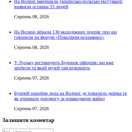
На Волині завершили українсько-польські ексгумації:
виявили останки 55 людей
Серпень 08, 2026
На Волині зібрали 130 молодіжних лідерів: про що
говорили на форумі «Покоління незламних»
Серпень 08, 2026
У Луцьку реставрують Будинок офіцерів: що вже
зробили та який музей там відкриють
Серпень 07, 2026
Буревій наробив лиха на Волині: де повалило дерева та
як отримати допомогу за пошкоджене майно
Серпень 07, 2026
Залишити коментар