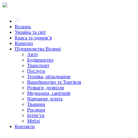
Волинь
Україна та світ
Краса та здоров’я
Корисно
Підприємства Волині
Авто
Будівництво
Транспорт
Послуги
Техніка, обладнання
Виробництво та Торгівля
Розваги, дозвілля
Медицина, санітарія
Навчання, освіта
Тварини
Рослини
Інтер’єр
Меблі
Контакти