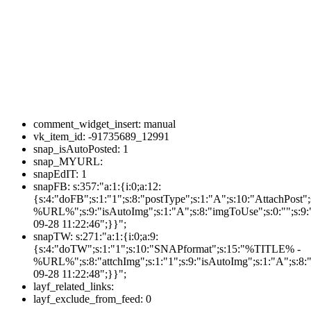
comment_widget_insert:
manual
vk_item_id:
-91735689_12991
snap_isAutoPosted:
1
snap_MYURL:
snapEdIT:
1
snapFB:
s:357:"a:1:{i:0;a:12:
{s:4:"doFB";s:1:"1";s:8:"postType";s:1:"A";s:10:"AttachPos
%URL%";s:9:"isAutoImg";s:1:"A";s:8:"imgToUse";s:0:"";s:9:"
09-28 11:22:46";}}";
snapTW:
s:271:"a:1:{i:0;a:9:
{s:4:"doTW";s:1:"1";s:10:"SNAPformat";s:15:"%TITLE% -
%URL%";s:8:"attchImg";s:1:"1";s:9:"isAutoImg";s:1:"A";s:8:"
09-28 11:22:48";}}";
layf_related_links:
layf_exclude_from_feed:
0