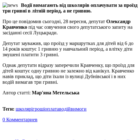
Водії вимагають від школярів оплачувати за проїзд
три гривні в літній період, а не гривню.
Про це повідомив сьогодні, 28 вересня, депутат
Олександр
Кравченко
під час озвучення свого депутатського запиту на
засіданні сесії Луцькради.
Депутат зауважив, що проїзд у маршрутках для дітей від 6 до
14 років коштує 1 гривню у навчальний період, а влітку діти
змушені платити 3 гривні.
Однак депутати відразу заперечили Кравченку, що проїзд для
дітей коштує одну гривню не залежно від канікул. Кравченко
навів приклад, що діти їхали із вулиці Дубнівської і в них
водій вимагав три гривні.
Автор статті:
Мар'яна Метельська
Теги:
школярі
гроші
оплата
водій
вимоги
0 Комментариев