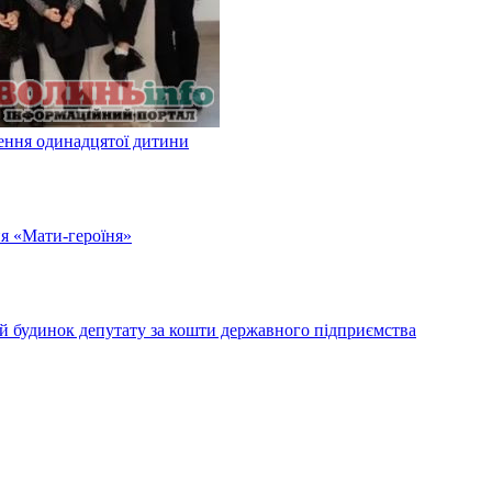
ження одинадцятої дитини
ня «Мати-героїня»
ий будинок депутату за кошти державного підприємства