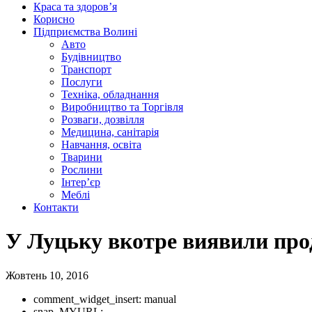
Краса та здоров’я
Корисно
Підприємства Волині
Авто
Будівництво
Транспорт
Послуги
Техніка, обладнання
Виробництво та Торгівля
Розваги, дозвілля
Медицина, санітарія
Навчання, освіта
Тварини
Рослини
Інтер’єр
Меблі
Контакти
У Луцьку вкотре виявили про
Жовтень 10, 2016
comment_widget_insert:
manual
snap_MYURL: