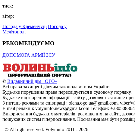
тиск:
вітер:
Погода у Кременчуці
Погода у
Мелітополі
РЕКОМЕНДУЄМО
ДОПОМОГА АРМІЇ ЗСУ
©
Видавничий дім «ОГО»
Всі права захищені діючим законодавством України.
Будь-яке порушення права переслідується в судовому порядку.
Будь-яке відтворення інформації з сайту дозволяється лише при
З питань реклами та співпраці : olena.ogo.ua@gmail.com, viber/w
E-mail редакції: volyninfo.news@gmail.com Телефон: +38050836
Використання будь-яких матеріалів, розміщених на сайті, дозво
пошукових систем гіперпосилання. Посилання має бути розміще
© All right reserved. Volyninfo 2011 - 2026