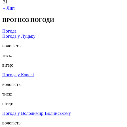
31
« Лип
ПРОГНОЗ ПОГОДИ
Погода
Погода у Луцьку
вологість:
тиск:
вітер:
Погода у Ковелі
вологість:
тиск:
вітер:
Погода у Володимир-Волинському
вологість: