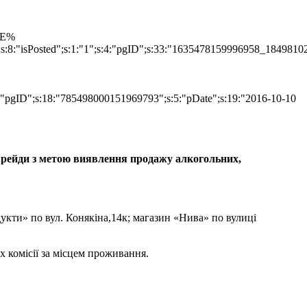
TLE%
";s:8:"isPosted";s:1:"1";s:4:"pgID";s:33:"1635478159996958_1849810
s:4:"pgID";s:18:"785498000151969793";s:5:"pDate";s:19:"2016-10-10
и рейди з метою виявлення продажу алкогольних,
укти» по вул. Конякіна,14к; магазин «Нива» по вулиці
х комісії за місцем проживання.