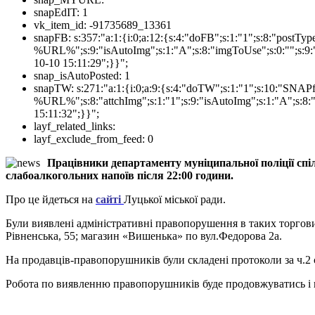
snapEdIT:
1
vk_item_id:
-91735689_13361
snapFB:
s:357:"a:1:{i:0;a:12:{s:4:"doFB";s:1:"1";s:8:"postT
%URL%";s:9:"isAutoImg";s:1:"A";s:8:"imgToUse";s:0:"";s:9:"
10-10 15:11:29";}}";
snap_isAutoPosted:
1
snapTW:
s:271:"a:1:{i:0;a:9:{s:4:"doTW";s:1:"1";s:10:"SNA
%URL%";s:8:"attchImg";s:1:"1";s:9:"isAutoImg";s:1:"A";s:8:"
15:11:32";}}";
layf_related_links:
layf_exclude_from_feed:
0
Працівники департаменту муніципальної поліції спі
слабоалкогольних напоїв після 22:00 години.
Про це йдеться на
сайті
Луцької міської ради.
Були виявлені адміністративні правопорушення в таких торгови
Рівненська, 55; магазин «Вишенька» по вул.Федорова 2а.
На продавців-правопорушників були складені протоколи за ч.2 с
Робота по виявленню правопорушників буде продовжуватись і 