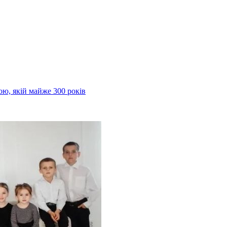
ою, якій майже 300 років