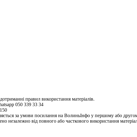
 дотриманні правил використання матеріалів.
hatsapp 050 339 33 34
4150
ляється за умови посилання на ВолиньІнфо у першому або другому 
но незалежно від повного або часткового використання матеріал