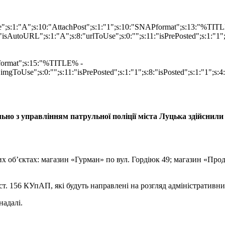
ype";s:1:"A";s:10:"AttachPost";s:1:"1";s:10:"SNAPformat";s:13:"%TI
isAutoURL";s:1:"A";s:8:"urlToUse";s:0:"";s:11:"isPrePosted";s:1:"1
Pformat";s:15:"%TITLE% -
imgToUse";s:0:"";s:11:"isPrePosted";s:1:"1";s:8:"isPosted";s:1:"1";
льно з управлінням патрульної поліції міста Луцька здійснил
х об’єктах: магазин «Гурман» по вул. Гордіюк 49; магазин «Прод
т. 156 КУпАП, які будуть направлені на розгляд адміністративни
надалі.