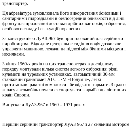
транспортер.
Ця абревіатура зумовлювала його використання бойовими і
санітарними підрозділами в безпосередній близькості від лінії
фронту для прихованої доставки дрібних вантажів, озброєння,
особового складу і евакуації поранених.
За конструкцією ЛуАЗ-967 був пристосований для серійного
виробництва. Відкидне центральне сидіння водія дозволяли
управляти машиною, лежачи на підлозі між бічними місцями і
носилками.
З кінця 1960-х років на цих транспортерах в дослідному
порядку монтували кілька систем легкого озброєння: різні
кулемети на турельних установках, автоматичний 30-мм
станковий гранатомет АГС-17М «Полум’я», легкі
протитанкові ракетні комплекси і безвідкатні гармати. З цього
ж часу автомобіль почали експортувати в армії соціалістичних
країн Європи.
Випускали ЛуАЗ-967 в 1969 – 1971 роках.
Перший серійний транспортер ЛуАЗ-967 з 27-сильним мотором.