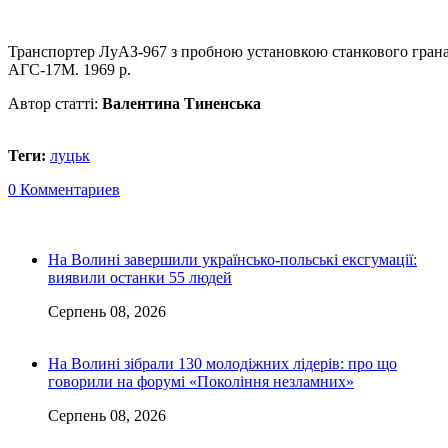
Транспортер ЛуАЗ-967 з пробною установкою станкового гран
АГС-17М. 1969 р.
Автор статті:
Валентина Тиненська
Теги:
луцьк
0 Комментариев
На Волині завершили українсько-польські ексгумації:
виявили останки 55 людей
Серпень 08, 2026
На Волині зібрали 130 молодіжних лідерів: про що
говорили на форумі «Покоління незламних»
Серпень 08, 2026