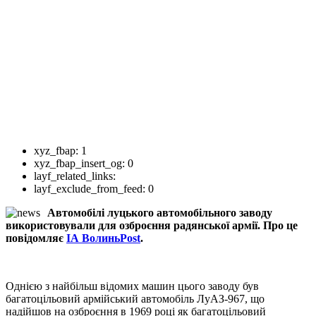
xyz_fbap:
1
xyz_fbap_insert_og:
0
layf_related_links:
layf_exclude_from_feed:
0
Автомобілі луцького автомобільного заводу
використовували для озброєння радянської армії. Про це
повідомляє
ІА ВолиньPost
.
Однією з найбільш відомих машин цього заводу був
багатоцільовий армійський автомобіль ЛуАЗ-967, що
надійшов на озброєння в 1969 році як багатоцільовий