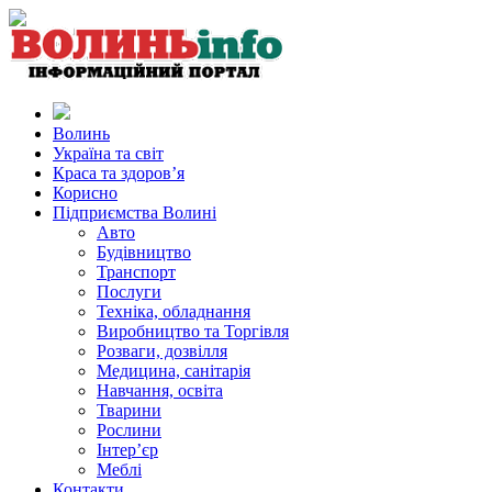
Волинь
Україна та світ
Краса та здоров’я
Корисно
Підприємства Волині
Авто
Будівництво
Транспорт
Послуги
Техніка, обладнання
Виробництво та Торгівля
Розваги, дозвілля
Медицина, санітарія
Навчання, освіта
Тварини
Рослини
Інтер’єр
Меблі
Контакти