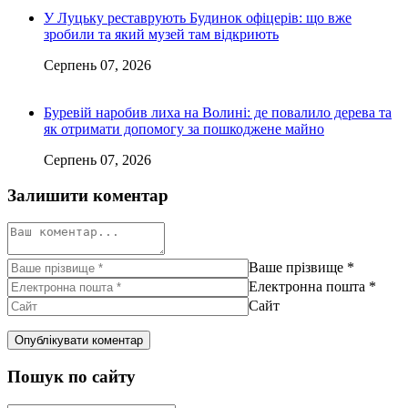
У Луцьку реставрують Будинок офіцерів: що вже
зробили та який музей там відкриють
Серпень 07, 2026
Буревій наробив лиха на Волині: де повалило дерева та
як отримати допомогу за пошкоджене майно
Серпень 07, 2026
Залишити коментар
Ваше прізвище
*
Електронна пошта
*
Сайт
Пошук по сайту