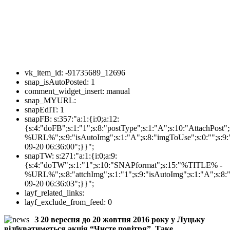
vk_item_id:
-91735689_12696
snap_isAutoPosted:
1
comment_widget_insert:
manual
snap_MYURL:
snapEdIT:
1
snapFB:
s:357:"a:1:{i:0;a:12:
{s:4:"doFB";s:1:"1";s:8:"postType";s:1:"A";s:10:"AttachPos
%URL%";s:9:"isAutoImg";s:1:"A";s:8:"imgToUse";s:0:"";s:9:"
09-20 06:36:00";}}";
snapTW:
s:271:"a:1:{i:0;a:9:
{s:4:"doTW";s:1:"1";s:10:"SNAPformat";s:15:"%TITLE% -
%URL%";s:8:"attchImg";s:1:"1";s:9:"isAutoImg";s:1:"A";s:8:"
09-20 06:36:03";}}";
layf_related_links:
layf_exclude_from_feed:
0
З 20 вересня до 20 жовтня 2016 року у Луцьку
відбуватиметься акція “Чисте повітря”. Таке