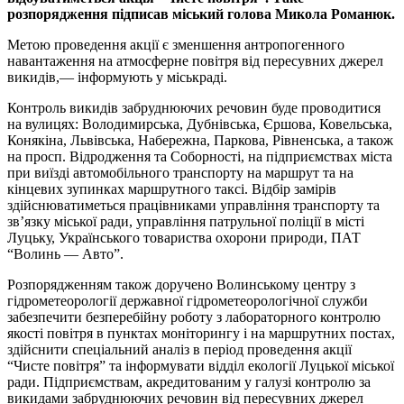
розпорядження підписав міський голова Микола Романюк.
Метою проведення акції є зменшення антропогенного
навантаження на атмосферне повітря від пересувних джерел
викидів,— інформують у міськраді.
Контроль викидів забруднюючих речовин буде проводитися
на вулицях: Володимирська, Дубнівська, Єршова, Ковельська,
Конякіна, Львівська, Набережна, Паркова, Рівненська, а також
на просп. Відродження та Соборності, на підприємствах міста
при виїзді автомобільного транспорту на маршрут та на
кінцевих зупинках маршрутного таксі. Відбір замірів
здійснюватиметься працівниками управління транспорту та
зв’язку міської ради, управління патрульної поліції в місті
Луцьку, Українського товариства охорони природи, ПАТ
“Волинь — Авто”.
Розпорядженням також доручено Волинському центру з
гідрометеорології державної гідрометеорологічної служби
забезпечити безперебійну роботу з лабораторного контролю
якості повітря в пунктах моніторингу і на маршрутних постах,
здійснити спеціальний аналіз в період проведення акції
“Чисте повітря” та інформувати відділ екології Луцької міської
ради. Підприємствам, акредитованим у галузі контролю за
викидами забруднюючих речовин від пересувних джерел