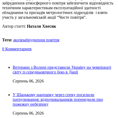
забруднення атмосферного повітря забезпечити відповідність
технічним характеристикам експлуатаційної здатності
обладнання та приладів метрологічних підрозділів і взяти
участь у загальноміській акції “Чисте повітря”.
Автор статті:
Наталя Хвесик
Теги:
акція
забруднення повітря
0 Комментариев
Ветерани з Волині представили Україну на чемпіонаті
світу із середньовічного бою в Данії
Серпень 06, 2026
У Шацькому нацпарку через спеку посилили
патрулювання: відпочивальників попередили про
пожежну небезпеку
Серпень 06, 2026