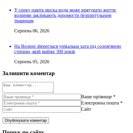
У спеку навіть миска води може врятувати життя:
волинян закликають допомогти безпритульним
тваринам
Серпень 06, 2026
На Волині збереглася унікальна хата під солом'яною
стріхою, якій майже 300 років
Серпень 05, 2026
Залишити коментар
Ваше прізвище
*
Електронна пошта
*
Сайт
Пошук по сайту