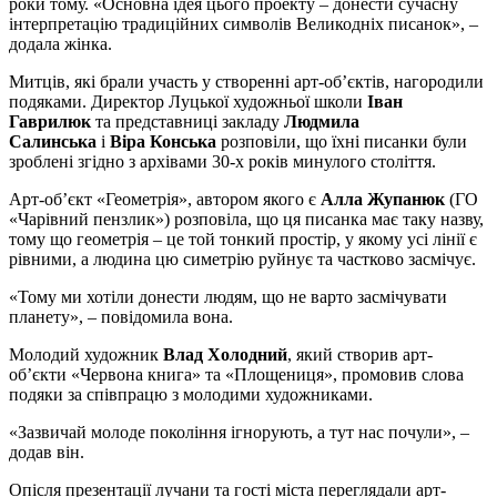
роки тому. «Основна ідея цього проекту – донести сучасну
інтерпретацію традиційних символів Великодніх писанок», –
додала жінка.
Митців, які брали участь у створенні арт-об’єктів, нагородили
подяками. Директор Луцької художньої школи
Іван
Гаврилюк
та представниці закладу
Людмила
Салинська
і
Віра Конська
розповіли, що їхні писанки були
зроблені згідно з архівами 30-х років минулого століття.
Арт-об’єкт «Геометрія», автором якого є
Алла Жупанюк
(ГО
«Чарівний пензлик») розповіла, що ця писанка має таку назву,
тому що геометрія – це той тонкий простір, у якому усі лінії є
рівними, а людина цю симетрію руйнує та частково засмічує.
«Тому ми хотіли донести людям, що не варто засмічувати
планету», – повідомила вона.
Молодий художник
Влад Холодний
, який створив арт-
об’єкти «Червона книга» та «Площениця», промовив слова
подяки за співпрацю з молодими художниками.
«Зазвичай молоде покоління ігнорують, а тут нас почули», –
додав він.
Опісля презентації лучани та гості міста переглядали арт-