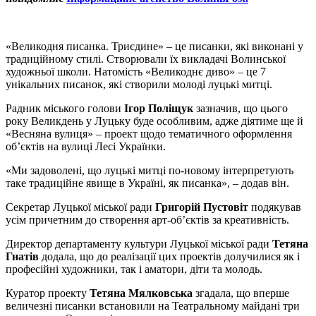
«Великодня писанка. Триєдине» – це писанки, які виконані у
традиційному стилі. Створювали їх викладачі Волинської
художньої школи. Натомість «Великоднє диво» – це 7
унікальних писанок, які створили молоді луцькі митці.
Радник міського голови
Ігор Поліщук
зазначив, що цього
року Великдень у Луцьку буде особливим, адже діятиме ще й
«Весняна вулиця» – проект щодо тематичного оформлення
об’єктів на вулиці Лесі Українки.
«Ми задоволені, що луцькі митці по-новому інтерпретують
таке традиційне явище в Україні, як писанка», – додав він.
Секретар Луцької міської ради
Григорій Пустовіт
подякував
усім причетним до створення арт-об’єктів за креативність.
Директор департаменту культури Луцької міської ради
Тетяна
Гнатів
додала, що до реалізації цих проектів долучилися як і
професійні художники, так і аматори, діти та молодь.
Куратор проекту
Тетяна Мялковська
згадала, що вперше
величезні писанки встановили на Театральному майдані три