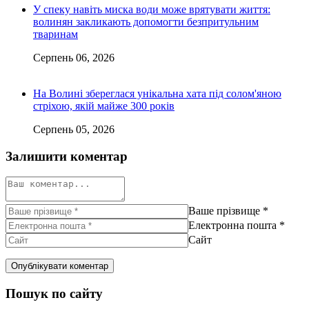
У спеку навіть миска води може врятувати життя:
волинян закликають допомогти безпритульним
тваринам
Серпень 06, 2026
На Волині збереглася унікальна хата під солом'яною
стріхою, якій майже 300 років
Серпень 05, 2026
Залишити коментар
Ваше прізвище
*
Електронна пошта
*
Сайт
Пошук по сайту