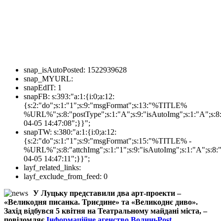
snap_isAutoPosted:
1522939628
snap_MYURL:
snapEdIT:
1
snapFB:
s:393:"a:1:{i:0;a:12:
{s:2:"do";s:1:"1";s:9:"msgFormat";s:13:"%TITLE%
%URL%";s:8:"postType";s:1:"A";s:9:"isAutoImg";s:1:"A";s:8:
04-05 14:47:08";}}";
snapTW:
s:380:"a:1:{i:0;a:12:
{s:2:"do";s:1:"1";s:9:"msgFormat";s:15:"%TITLE% -
%URL%";s:8:"attchImg";s:1:"1";s:9:"isAutoImg";s:1:"A";s:8:"
04-05 14:47:11";}}";
layf_related_links:
layf_exclude_from_feed:
0
У Луцьку представили два арт-проекти –
«Великодня писанка. Триєдине» та «Великоднє диво».
Захід відбувся 5 квітня на Театральному майдані міста, –
повідомляє
Інформаційне агенство ВолиньPost.