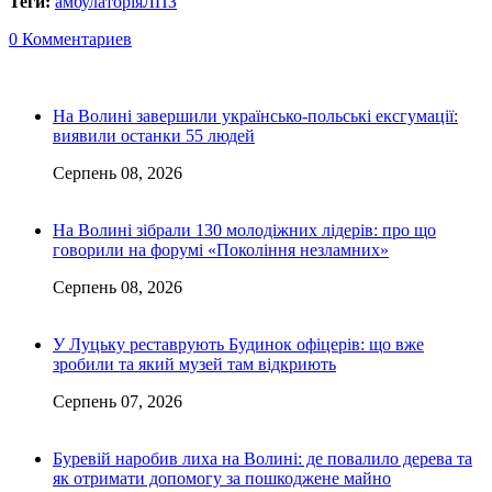
Теги:
амбулаторія
ЛПЗ
0 Комментариев
На Волині завершили українсько-польські ексгумації:
виявили останки 55 людей
Серпень 08, 2026
На Волині зібрали 130 молодіжних лідерів: про що
говорили на форумі «Покоління незламних»
Серпень 08, 2026
У Луцьку реставрують Будинок офіцерів: що вже
зробили та який музей там відкриють
Серпень 07, 2026
Буревій наробив лиха на Волині: де повалило дерева та
як отримати допомогу за пошкоджене майно