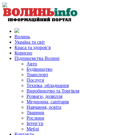
Волинь
Україна та світ
Краса та здоров’я
Корисно
Підприємства Волині
Авто
Будівництво
Транспорт
Послуги
Техніка, обладнання
Виробництво та Торгівля
Розваги, дозвілля
Медицина, санітарія
Навчання, освіта
Тварини
Рослини
Інтер’єр
Меблі
Контакти