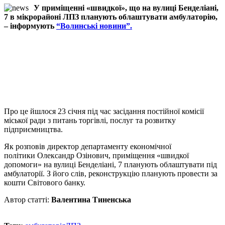
У приміщенні «швидкої», що на вулиці Бенделіані,
7 в мікрорайоні ЛПЗ планують облаштувати амбулаторію,
– інформують
“Волинські новини”.
Про це йшлося 23 січня під час засідання постійної комісії
міської ради з питань торгівлі, послуг та розвитку
підприємництва.
Як розповів директор департаменту економічної
політики Олександр Озінович, приміщення «швидкої
допомоги» на вулиці Бенделіані, 7 планують облаштувати під
амбулаторії. З його слів, реконструкцію планують провести за
кошти Світового банку.
Автор статті:
Валентина Тиненська