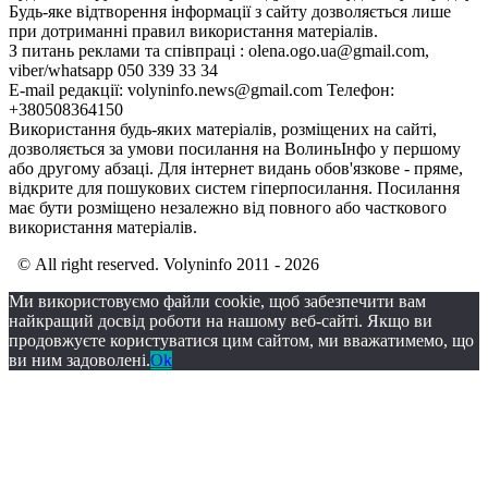
Будь-яке відтворення інформації з сайту дозволяється лише
при дотриманні правил використання матеріалів.
З питань реклами та співпраці : olena.ogo.ua@gmail.com,
viber/whatsapp 050 339 33 34
E-mail редакції: volyninfo.news@gmail.com Телефон:
+380508364150
Використання будь-яких матеріалів, розміщених на сайті,
дозволяється за умови посилання на ВолиньІнфо у першому
або другому абзаці. Для інтернет видань обов'язкове - пряме,
відкрите для пошукових систем гіперпосилання. Посилання
має бути розміщено незалежно від повного або часткового
використання матеріалів.
© All right reserved. Volyninfo 2011 - 2026
Ми використовуємо файли cookie, щоб забезпечити вам
найкращий досвід роботи на нашому веб-сайті. Якщо ви
продовжуєте користуватися цим сайтом, ми вважатимемо, що
ви ним задоволені.
Ok