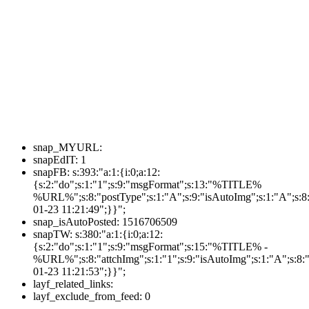
snap_MYURL:
snapEdIT:
1
snapFB:
s:393:"a:1:{i:0;a:12:
{s:2:"do";s:1:"1";s:9:"msgFormat";s:13:"%TITLE%
%URL%";s:8:"postType";s:1:"A";s:9:"isAutoImg";s:1:"A";s:8:
01-23 11:21:49";}}";
snap_isAutoPosted:
1516706509
snapTW:
s:380:"a:1:{i:0;a:12:
{s:2:"do";s:1:"1";s:9:"msgFormat";s:15:"%TITLE% -
%URL%";s:8:"attchImg";s:1:"1";s:9:"isAutoImg";s:1:"A";s:8:"
01-23 11:21:53";}}";
layf_related_links:
layf_exclude_from_feed:
0