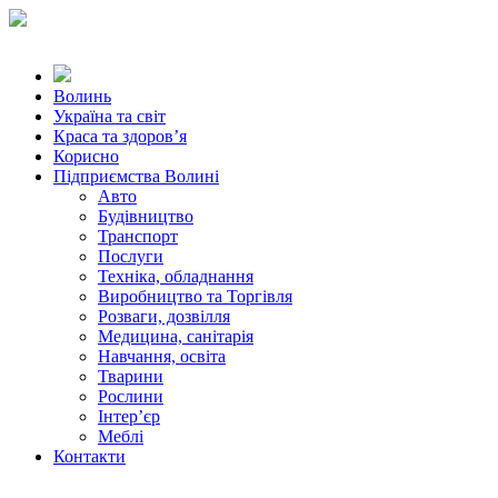
Волинь
Україна та світ
Краса та здоров’я
Корисно
Підприємства Волині
Авто
Будівництво
Транспорт
Послуги
Техніка, обладнання
Виробництво та Торгівля
Розваги, дозвілля
Медицина, санітарія
Навчання, освіта
Тварини
Рослини
Інтер’єр
Меблі
Контакти