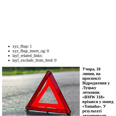
xyz_fbap:
1
xyz_fbap_insert_og:
0
layf_related_links:
layf_exclude_from_feed:
0
Учора, 18
липня, на
проспекті
Відродження у
Луцьку
легковик
«BMW 318»
врізався у мопед
«Yamaha». У
результаті
автопригоди