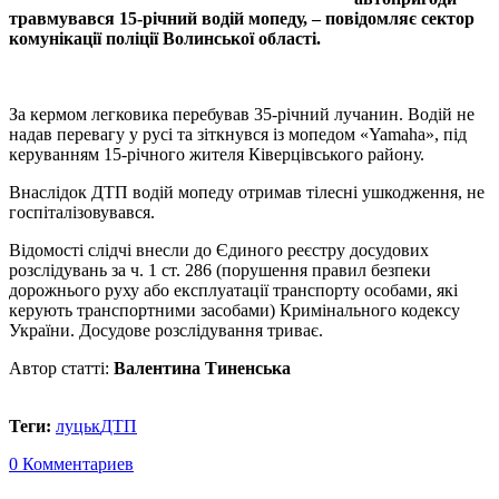
травмувався 15-річний водій мопеду, – повідомляє сектор
комунікації поліції Волинської області.
За кермом легковика перебував 35-річний лучанин. Водій не
надав перевагу у русі та зіткнувся із мопедом «Yamaha», під
керуванням 15-річного жителя Ківерцівського району.
Внаслідок ДТП водій мопеду отримав тілесні ушкодження, не
госпіталізовувався.
Відомості слідчі внесли до Єдиного реєстру досудових
розслідувань за ч. 1 ст. 286 (порушення правил безпеки
дорожнього руху або експлуатації транспорту особами, які
керують транспортними засобами) Кримінального кодексу
України. Досудове розслідування триває.
Автор статті:
Валентина Тиненська
Теги:
луцьк
ДТП
0 Комментариев