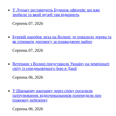
У Луцьку реставрують Будинок офіцерів: що вже
зробили та який музей там відкриють
Серпень 07, 2026
Буревій наробив лиха на Волині: де повалило дерева та
як отримати допомогу за пошкоджене майно
Серпень 07, 2026
Ветерани з Волині представили Україну на чемпіонаті
світу із середньовічного бою в Данії
Серпень 06, 2026
У Шацькому нацпарку через спеку посилили
патрулювання: відпочивальників попередили про
пожежну небезпеку
Серпень 06, 2026