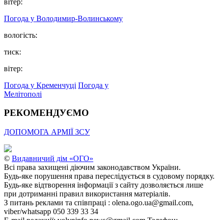
вітер:
Погода у Володимир-Волинському
вологість:
тиск:
вітер:
Погода у Кременчуці
Погода у
Мелітополі
РЕКОМЕНДУЄМО
ДОПОМОГА АРМІЇ ЗСУ
©
Видавничий дім «ОГО»
Всі права захищені діючим законодавством України.
Будь-яке порушення права переслідується в судовому порядку.
Будь-яке відтворення інформації з сайту дозволяється лише
при дотриманні правил використання матеріалів.
З питань реклами та співпраці : olena.ogo.ua@gmail.com,
viber/whatsapp 050 339 33 34